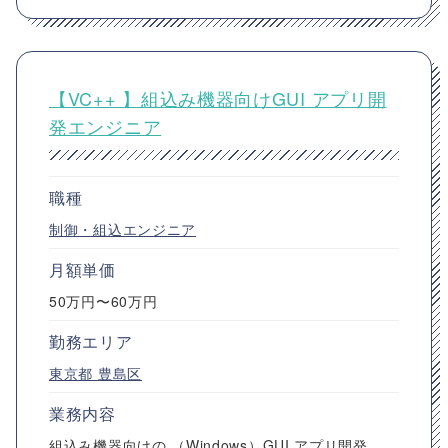
【VC++ 】組込み機器向けGUI アプリ開
発エンジニア
職種
制御・組込エンジニア
月額単価
50万円〜60万円
勤務エリア
東京都
豊島区
業務内容
組込み機器向けの （Windows）GUI アプリ開発