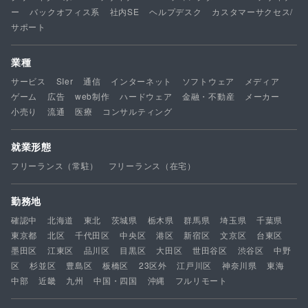
ー
バックオフィス系
社内SE
ヘルプデスク
カスタマーサクセス/
サポート
業種
サービス
SIer
通信
インターネット
ソフトウェア
メディア
ゲーム
広告
web制作
ハードウェア
金融・不動産
メーカー
小売り
流通
医療
コンサルティング
就業形態
フリーランス（常駐）
フリーランス（在宅）
勤務地
確認中
北海道
東北
茨城県
栃木県
群馬県
埼玉県
千葉県
東京都
北区
千代田区
中央区
港区
新宿区
文京区
台東区
墨田区
江東区
品川区
目黒区
大田区
世田谷区
渋谷区
中野
区
杉並区
豊島区
板橋区
23区外
江戸川区
神奈川県
東海
中部
近畿
九州
中国・四国
沖縄
フルリモート