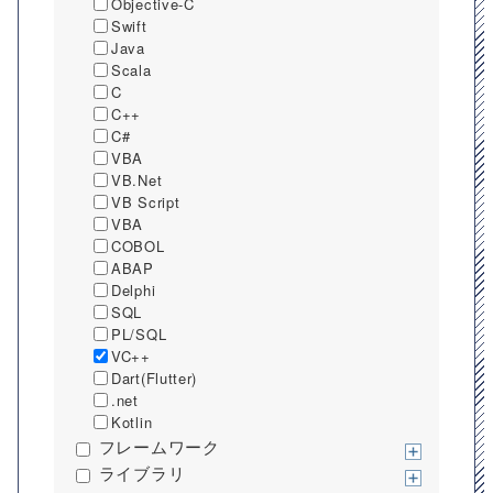
Objective-C
Swift
Java
Scala
C
C++
C#
VBA
VB.Net
VB Script
VBA
COBOL
ABAP
Delphi
SQL
PL/SQL
VC++
Dart(Flutter)
.net
Kotlin
フレームワーク
ライブラリ