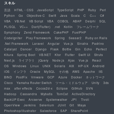
スキル
言語
HTML・CSS
JavaScript
TypeScript
PHP
Ruby
Perl
Python
Go
Objective-C
Swift
Java
Scala
C
C++
C#
VBA
VB.Net
VB Script
VBA
COBOL
ABAP
Delphi
SQL
PL/SQL
VC++
Dart(Flutter)
.net
Kotlin
フレームワーク
Symphony
Zend Framework
CakePHP
FuelPHP
CodeIgniter
Play Framework
Spring
Seasar2
Ruby on Rails
.Net Framework
Laravel
Angular
Vue.js
Sinatra
Padrino
Catalyst
Dancer
Django
Flask
Bottle
Gin
Echo
Perfect
Kitura
Spring Boot
VB.NET
Ktor
Flutter
Swift UI
Struts
Next.js
ライブラリ
jQuery
Node.js
Ajax
Vue.js
React
OS
Windows
Linux
UNIX
Solaris
AIX
HP-UX
Android
iOS
インフラ
Oracle
MySQL
その他
AWS
Apache
IIS
BIND
PostFix
Vmware
GCP
Azure
Docker
ネットワーク
Cisco
Yamaha Router Switch
ツール・ミドルウェア
Unity
3ds
max
after effects
Cocos2d-x
Eclipse
GitHub
SVN
Hadoop
Cassandra
Mybatis
TomCat
ActiveDirectory
BackUP Exec
Arcserve
Systemwalker
JP1
Tivoli
OpenView
Jenkins
Selenium
JUnit
Git
Maya
Photoshop/illustrator
Salesforce
SAP
SharePoint