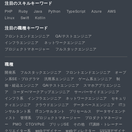
注目のスキルキーワード
PHP
Ruby
Java
Python
TypeScript
Azure
AWS
Linux
Swift
Kotlin
注目の職種キーワード
フロントエンドエンジニア
QA/テストエンジニア
インフラエンジニア
ネットワークエンジニア
プロジェクトマネージャー
フルスタックエンジニア
職種
開発系
フルスタックエンジニア
フロントエンドエンジニア
オープ
ン系SE・プログラマ
汎用系エンジニア
ゲーム系エンジニア
制
御・組込エンジニア
QA/テストエンジニア
スマホアプリエンジニ
ア
コーダー/マークアップエンジニア
サーバーサイドエンジニア
インフラ系
インフラエンジニア
ネットワークエンジニア
セキュリ
ティエンジニア
クラウドエンジニア
データベースエンジニア
ITコ
ンサルタント系
ITコンサルタント
プリセールス
データサイエンテ
ィスト
管理系
プロジェクトマネージャー
プロダクトマネージャ
ー
PMO
CTO/VPoE
ブリッジSE
その他
IT講師・トレーナー
クリエイター系
webデザイナー
webディレクター
UI/UXデザイナ