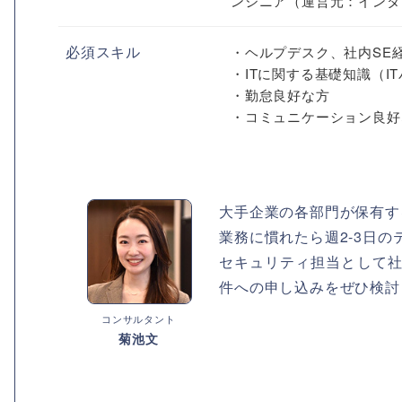
ンジニア（運営元：インタ
必須スキル
・ヘルプデスク、社内SE経
・ITに関する基礎知識（I
・勤怠良好な方
・コミュニケーション良好
大手企業の各部門が保有す
業務に慣れたら週2-3日
セキュリティ担当として社
件への申し込みをぜひ検討
コンサルタント
菊池文