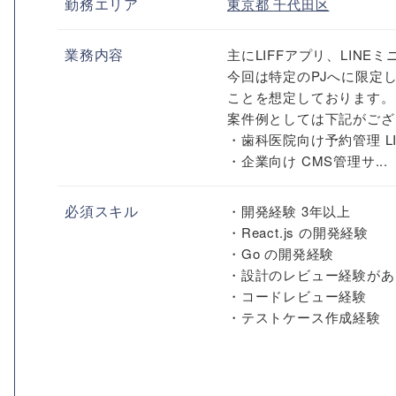
勤務エリア
東京都
千代田区
業務内容
主にLIFFアプリ、LIN
今回は特定のPJへに限定
ことを想定しております。
案件例としては下記がござ
・歯科医院向け予約管理 LI
・企業向け CMS管理サ...
必須スキル
・開発経験 3年以上
・React.js の開発経験
・Go の開発経験
・設計のレビュー経験があ
・コードレビュー経験
・テストケース作成経験