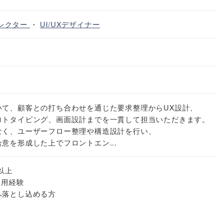
ィレクター
・
UI/UXデザイナー
いて、顧客との打ち合わせを通じた要求整理からUX設計、
ロトタイピング、画面設計までを一貫して担当いただきます。
なく、ユーザーフロー整理や構造設計を行い、
意を形成した上でフロントエン...
以上
使用経験
へ落とし込める方