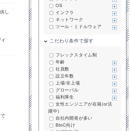
OS
提供し
インフラ
ネットワーク
ツール・ミドルウェア
ザイ
こだわり条件で探す
フレックスタイム制
年齢
社員数
設立年数
上場/非上場
グローバル
福利厚生
女性エンジニアが在籍(or活
躍中)
スで
自社内開発が多い
BtoC向け