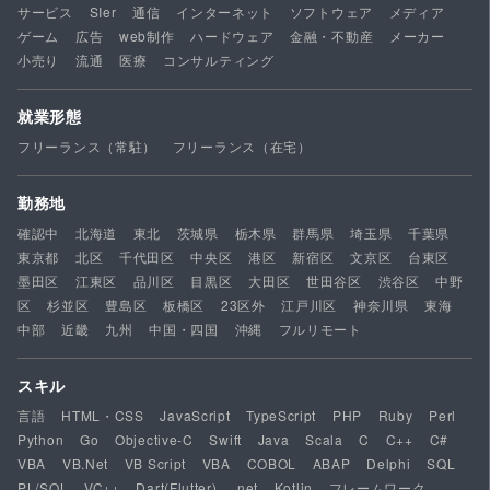
サービス
SIer
通信
インターネット
ソフトウェア
メディア
ゲーム
広告
web制作
ハードウェア
金融・不動産
メーカー
小売り
流通
医療
コンサルティング
就業形態
フリーランス（常駐）
フリーランス（在宅）
勤務地
確認中
北海道
東北
茨城県
栃木県
群馬県
埼玉県
千葉県
東京都
北区
千代田区
中央区
港区
新宿区
文京区
台東区
墨田区
江東区
品川区
目黒区
大田区
世田谷区
渋谷区
中野
区
杉並区
豊島区
板橋区
23区外
江戸川区
神奈川県
東海
中部
近畿
九州
中国・四国
沖縄
フルリモート
スキル
言語
HTML・CSS
JavaScript
TypeScript
PHP
Ruby
Perl
Python
Go
Objective-C
Swift
Java
Scala
C
C++
C#
VBA
VB.Net
VB Script
VBA
COBOL
ABAP
Delphi
SQL
PL/SQL
VC++
Dart(Flutter)
.net
Kotlin
フレームワーク