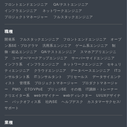
フロントエンドエンジニア
QA/テストエンジニア
インフラエンジニア
ネットワークエンジニア
プロジェクトマネージャー
フルスタックエンジニア
職種
開発系
フルスタックエンジニア
フロントエンドエンジニア
オープ
ン系SE・プログラマ
汎用系エンジニア
ゲーム系エンジニア
制
御・組込エンジニア
QA/テストエンジニア
スマホアプリエンジニ
ア
コーダー/マークアップエンジニア
サーバーサイドエンジニア
インフラ系
インフラエンジニア
ネットワークエンジニア
セキュリ
ティエンジニア
クラウドエンジニア
データベースエンジニア
ITコ
ンサルタント系
ITコンサルタント
プリセールス
データサイエンテ
ィスト
管理系
プロジェクトマネージャー
プロダクトマネージャ
ー
PMO
CTO/VPoE
ブリッジSE
その他
IT講師・トレーナー
クリエイター系
webデザイナー
webディレクター
UI/UXデザイナ
ー
バックオフィス系
社内SE
ヘルプデスク
カスタマーサクセス/
サポート
業種