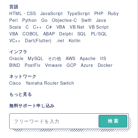
言語
HTML・CSS
JavaScript
TypeScript
PHP
Ruby
Perl
Python
Go
Objective-C
Swift
Java
Scala
C
C++
C#
VBA
VB.Net
VB Script
VBA
COBOL
ABAP
Delphi
SQL
PL/SQL
VC++
Dart(Flutter)
.net
Kotlin
インフラ
Oracle
MySQL
その他
AWS
Apache
IIS
BIND
PostFix
Vmware
GCP
Azure
Docker
ネットワーク
Cisco
Yamaha Router Switch
もっと見る
無料サポート申し込み