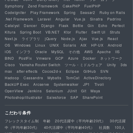
Symphony
Zend Framework
CakePHP
FuelPHP
CodeIgniter
Play Framework
Spring
Seasar2
Ruby on Rails
.Net Framework
Laravel
Angular
Vue.js
Sinatra
Padrino
Catalyst
Dancer
Django
Flask
Bottle
Gin
Echo
Perfect
Kitura
Spring Boot
VB.NET
Ktor
Flutter
Swift UI
Struts
Next.js
ライブラリ
jQuery
Node.js
Ajax
Vue.js
React
OS
Windows
Linux
UNIX
Solaris
AIX
HP-UX
Android
iOS
インフラ
Oracle
MySQL
その他
AWS
Apache
IIS
BIND
PostFix
Vmware
GCP
Azure
Docker
ネットワーク
Cisco
Yamaha Router Switch
ツール・ミドルウェア
Unity
3ds
max
after effects
Cocos2d-x
Eclipse
GitHub
SVN
Hadoop
Cassandra
Mybatis
TomCat
ActiveDirectory
BackUP Exec
Arcserve
Systemwalker
JP1
Tivoli
OpenView
Jenkins
Selenium
JUnit
Git
Maya
Photoshop/illustrator
Salesforce
SAP
SharePoint
こだわり条件
フレックスタイム制
年齢
20代活躍中（平均年齢20代）
30代活躍
中（平均年齢30代）
40代活躍中（平均年齢40代）
社員数
100人