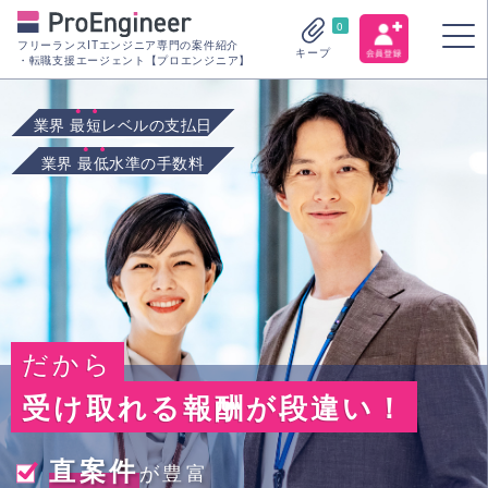
0
フリーランスITエンジニア専門の案件紹介
キープ
・転職支援エージェント【プロエンジニア】
業界
最短
レベルの支払日
業界
最低
水準の手数料
だから
受け取れる報酬が段違い！
直案件
が豊富