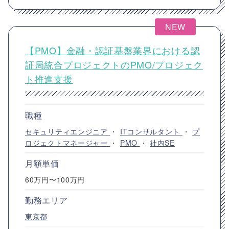
NEW
【PMO】金融・認証基盤業界における認
証局統合プロジェクトのPMO/プロジェク
ト推進支援
職種
セキュリティエンジニア
・
ITコンサルタント
・
プ
ロジェクトマネージャー
・
PMO
・
社内SE
月額単価
60万円〜100万円
勤務エリア
東京都