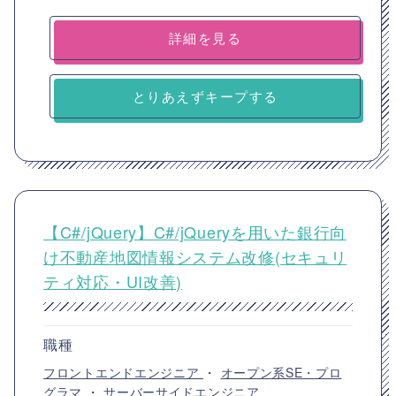
詳細を見る
とりあえずキープする
【C#/jQuery】C#/jQueryを用いた銀行向
け不動産地図情報システム改修(セキュリ
ティ対応・UI改善)
職種
フロントエンドエンジニア
・
オープン系SE・プロ
グラマ
・
サーバーサイドエンジニア