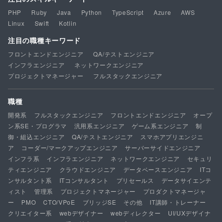
PHP
Ruby
Java
Python
TypeScript
Azure
AWS
Linux
Swift
Kotlin
注目の職種キーワード
フロントエンドエンジニア
QA/テストエンジニア
インフラエンジニア
ネットワークエンジニア
プロジェクトマネージャー
フルスタックエンジニア
職種
開発系
フルスタックエンジニア
フロントエンドエンジニア
オープ
ン系SE・プログラマ
汎用系エンジニア
ゲーム系エンジニア
制
御・組込エンジニア
QA/テストエンジニア
スマホアプリエンジニ
ア
コーダー/マークアップエンジニア
サーバーサイドエンジニア
インフラ系
インフラエンジニア
ネットワークエンジニア
セキュリ
ティエンジニア
クラウドエンジニア
データベースエンジニア
ITコ
ンサルタント系
ITコンサルタント
プリセールス
データサイエンテ
ィスト
管理系
プロジェクトマネージャー
プロダクトマネージャ
ー
PMO
CTO/VPoE
ブリッジSE
その他
IT講師・トレーナー
クリエイター系
webデザイナー
webディレクター
UI/UXデザイナ