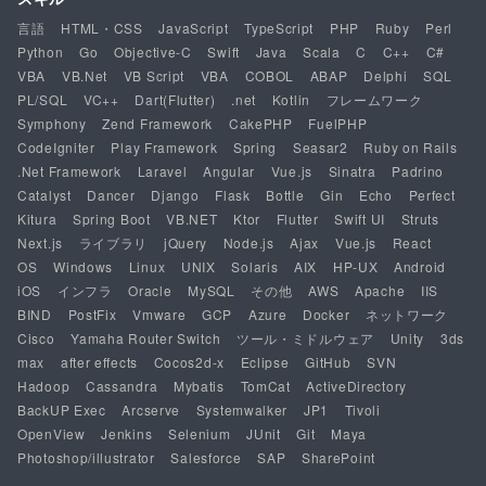
言語
HTML・CSS
JavaScript
TypeScript
PHP
Ruby
Perl
Python
Go
Objective-C
Swift
Java
Scala
C
C++
C#
VBA
VB.Net
VB Script
VBA
COBOL
ABAP
Delphi
SQL
PL/SQL
VC++
Dart(Flutter)
.net
Kotlin
フレームワーク
Symphony
Zend Framework
CakePHP
FuelPHP
CodeIgniter
Play Framework
Spring
Seasar2
Ruby on Rails
.Net Framework
Laravel
Angular
Vue.js
Sinatra
Padrino
Catalyst
Dancer
Django
Flask
Bottle
Gin
Echo
Perfect
Kitura
Spring Boot
VB.NET
Ktor
Flutter
Swift UI
Struts
Next.js
ライブラリ
jQuery
Node.js
Ajax
Vue.js
React
OS
Windows
Linux
UNIX
Solaris
AIX
HP-UX
Android
iOS
インフラ
Oracle
MySQL
その他
AWS
Apache
IIS
BIND
PostFix
Vmware
GCP
Azure
Docker
ネットワーク
Cisco
Yamaha Router Switch
ツール・ミドルウェア
Unity
3ds
max
after effects
Cocos2d-x
Eclipse
GitHub
SVN
Hadoop
Cassandra
Mybatis
TomCat
ActiveDirectory
BackUP Exec
Arcserve
Systemwalker
JP1
Tivoli
OpenView
Jenkins
Selenium
JUnit
Git
Maya
Photoshop/illustrator
Salesforce
SAP
SharePoint