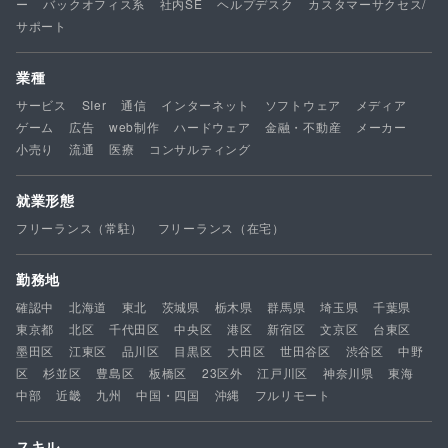
ー
バックオフィス系
社内SE
ヘルプデスク
カスタマーサクセス/
サポート
業種
サービス
SIer
通信
インターネット
ソフトウェア
メディア
ゲーム
広告
web制作
ハードウェア
金融・不動産
メーカー
小売り
流通
医療
コンサルティング
就業形態
フリーランス（常駐）
フリーランス（在宅）
勤務地
確認中
北海道
東北
茨城県
栃木県
群馬県
埼玉県
千葉県
東京都
北区
千代田区
中央区
港区
新宿区
文京区
台東区
墨田区
江東区
品川区
目黒区
大田区
世田谷区
渋谷区
中野
区
杉並区
豊島区
板橋区
23区外
江戸川区
神奈川県
東海
中部
近畿
九州
中国・四国
沖縄
フルリモート
スキル