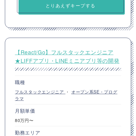
とりあえずキープする
【React/Go】フルスタックエンジニア
★LIFFアプリ・LINEミニアプリ等の開発
職種
フルスタックエンジニア
・
オープン系SE・プログ
ラマ
月額単価
80万円〜
勤務エリア