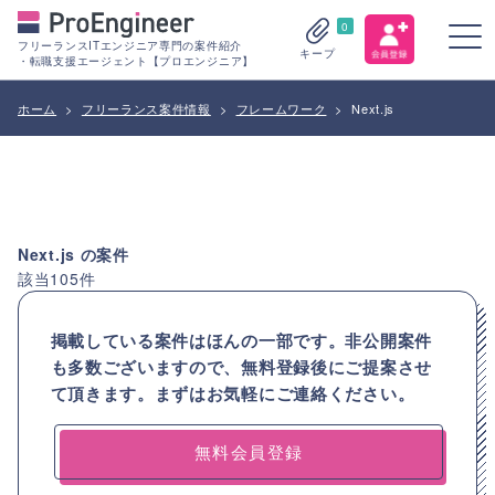
0
フリーランスITエンジニア専門の案件紹介
キープ
・転職支援エージェント【プロエンジニア】
ホーム
>
フリーランス案件情報
>
フレームワーク
>
Next.js
Next.js
の案件
該当
105
件
掲載している案件はほんの一部です。非公開案件
も多数ございますので、
無料登録後にご提案させ
て頂きます。まずはお気軽にご連絡ください。
無料会員登録