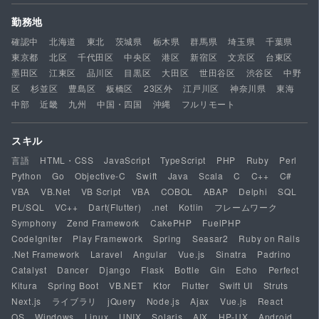
勤務地
確認中
北海道
東北
茨城県
栃木県
群馬県
埼玉県
千葉県
東京都
北区
千代田区
中央区
港区
新宿区
文京区
台東区
墨田区
江東区
品川区
目黒区
大田区
世田谷区
渋谷区
中野
区
杉並区
豊島区
板橋区
23区外
江戸川区
神奈川県
東海
中部
近畿
九州
中国・四国
沖縄
フルリモート
スキル
言語
HTML・CSS
JavaScript
TypeScript
PHP
Ruby
Perl
Python
Go
Objective-C
Swift
Java
Scala
C
C++
C#
VBA
VB.Net
VB Script
VBA
COBOL
ABAP
Delphi
SQL
PL/SQL
VC++
Dart(Flutter)
.net
Kotlin
フレームワーク
Symphony
Zend Framework
CakePHP
FuelPHP
CodeIgniter
Play Framework
Spring
Seasar2
Ruby on Rails
.Net Framework
Laravel
Angular
Vue.js
Sinatra
Padrino
Catalyst
Dancer
Django
Flask
Bottle
Gin
Echo
Perfect
Kitura
Spring Boot
VB.NET
Ktor
Flutter
Swift UI
Struts
Next.js
ライブラリ
jQuery
Node.js
Ajax
Vue.js
React
OS
Windows
Linux
UNIX
Solaris
AIX
HP-UX
Android