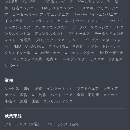
ン系SE・プログラマ
汎用系エンジニア
ゲーム系エンジニア
制
御・組込エンジニア
QA/テストエンジニア
スマホアプリエンジニ
ア
コーダー/マークアップエンジニア
サーバーサイドエンジニア
インフラ系
インフラエンジニア
ネットワークエンジニア
セキュリ
ティエンジニア
クラウドエンジニア
データベースエンジニア
ITコ
ンサルタント系
ITコンサルタント
プリセールス
データサイエンテ
ィスト
管理系
プロジェクトマネージャー
プロダクトマネージャ
ー
PMO
CTO/VPoE
ブリッジSE
その他
IT講師・トレーナー
クリエイター系
webデザイナー
webディレクター
UI/UXデザイナ
ー
バックオフィス系
社内SE
ヘルプデスク
カスタマーサクセス/
サポート
業種
サービス
SIer
通信
インターネット
ソフトウェア
メディア
ゲーム
広告
web制作
ハードウェア
金融・不動産
メーカー
小売り
流通
医療
コンサルティング
就業形態
フリーランス（常駐）
フリーランス（在宅）