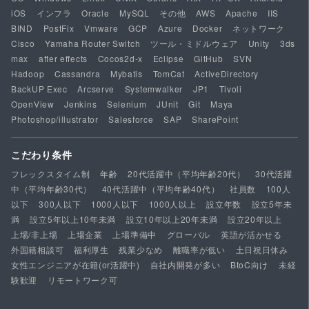
iOS
インフラ
Oracle
MySQL
その他
AWS
Apache
IIS
BIND
PostFix
Vmware
GCP
Azure
Docker
ネットワーク
Cisco
Yamaha Router Switch
ツール・ミドルウェア
Unity
3ds
max
after effects
Cocos2d-x
Eclipse
GitHub
SVN
Hadoop
Cassandra
Mybatis
TomCat
ActiveDirectory
BackUP Exec
Arcserve
Systemwalker
JP1
Tivoli
OpenView
Jenkins
Selenium
JUnit
Git
Maya
Photoshop/illustrator
Salesforce
SAP
SharePoint
こだわり条件
フレックスタイム制
年齢
20代活躍中（平均年齢20代）
30代活躍
中（平均年齢30代）
40代活躍中（平均年齢40代）
社員数
100人
以下
300人以下
1000人以下
1000人以上
設立年数
設立5年未
満
設立5年以上10年未満
設立10年以上20年未満
設立20年以上
上場/非上場
上場企業
上場準備中
グローバル
英語が活かせる
外国籍相談可
福利厚生
残業少なめ
離職率が低い
土日祝日休み
女性エンジニアが在籍(or活躍中)
自社内開発が多い
BtoC向け
未経
験歓迎
リモートワーク可