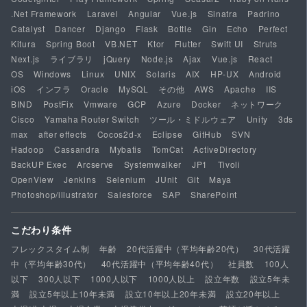
.Net Framework
Laravel
Angular
Vue.js
Sinatra
Padrino
Catalyst
Dancer
Django
Flask
Bottle
Gin
Echo
Perfect
Kitura
Spring Boot
VB.NET
Ktor
Flutter
Swift UI
Struts
Next.js
ライブラリ
jQuery
Node.js
Ajax
Vue.js
React
OS
Windows
Linux
UNIX
Solaris
AIX
HP-UX
Android
iOS
インフラ
Oracle
MySQL
その他
AWS
Apache
IIS
BIND
PostFix
Vmware
GCP
Azure
Docker
ネットワーク
Cisco
Yamaha Router Switch
ツール・ミドルウェア
Unity
3ds
max
after effects
Cocos2d-x
Eclipse
GitHub
SVN
Hadoop
Cassandra
Mybatis
TomCat
ActiveDirectory
BackUP Exec
Arcserve
Systemwalker
JP1
Tivoli
OpenView
Jenkins
Selenium
JUnit
Git
Maya
Photoshop/illustrator
Salesforce
SAP
SharePoint
こだわり条件
フレックスタイム制
年齢
20代活躍中（平均年齢20代）
30代活躍
中（平均年齢30代）
40代活躍中（平均年齢40代）
社員数
100人
以下
300人以下
1000人以下
1000人以上
設立年数
設立5年未
満
設立5年以上10年未満
設立10年以上20年未満
設立20年以上