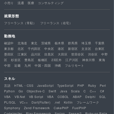
小売り
流通
医療
コンサルティング
就業形態
フリーランス（常駐）
フリーランス（在宅）
勤務地
確認中
北海道
東北
茨城県
栃木県
群馬県
埼玉県
千葉県
東京都
北区
千代田区
中央区
港区
新宿区
文京区
台東区
墨田区
江東区
品川区
目黒区
大田区
世田谷区
渋谷区
中野
区
杉並区
豊島区
板橋区
23区外
江戸川区
神奈川県
東海
中部
近畿
九州
中国・四国
沖縄
フルリモート
スキル
言語
HTML・CSS
JavaScript
TypeScript
PHP
Ruby
Perl
Python
Go
Objective-C
Swift
Java
Scala
C
C++
C#
VBA
VB.Net
VB Script
VBA
COBOL
ABAP
Delphi
SQL
PL/SQL
VC++
Dart(Flutter)
.net
Kotlin
フレームワーク
Symphony
Zend Framework
CakePHP
FuelPHP
CodeIgniter
Play Framework
Spring
Seasar2
Ruby on Rails