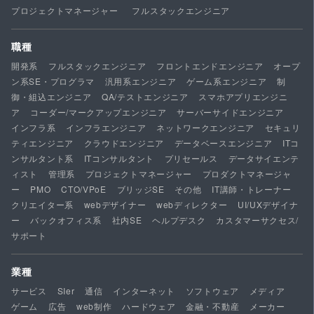
プロジェクトマネージャー
フルスタックエンジニア
職種
開発系
フルスタックエンジニア
フロントエンドエンジニア
オープ
ン系SE・プログラマ
汎用系エンジニア
ゲーム系エンジニア
制
御・組込エンジニア
QA/テストエンジニア
スマホアプリエンジニ
ア
コーダー/マークアップエンジニア
サーバーサイドエンジニア
インフラ系
インフラエンジニア
ネットワークエンジニア
セキュリ
ティエンジニア
クラウドエンジニア
データベースエンジニア
ITコ
ンサルタント系
ITコンサルタント
プリセールス
データサイエンテ
ィスト
管理系
プロジェクトマネージャー
プロダクトマネージャ
ー
PMO
CTO/VPoE
ブリッジSE
その他
IT講師・トレーナー
クリエイター系
webデザイナー
webディレクター
UI/UXデザイナ
ー
バックオフィス系
社内SE
ヘルプデスク
カスタマーサクセス/
サポート
業種
サービス
SIer
通信
インターネット
ソフトウェア
メディア
ゲーム
広告
web制作
ハードウェア
金融・不動産
メーカー