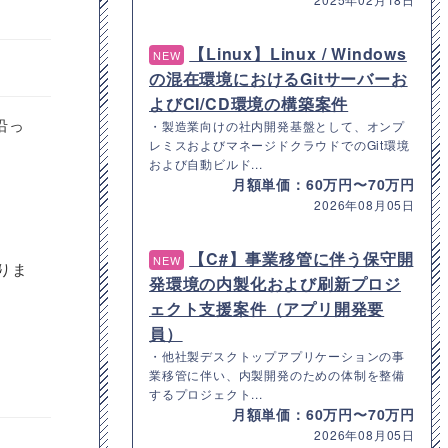
【Linux】Linux / Windows
NEW
の混在環境におけるGitサーバーお
よびCI/CD環境の構築案件
沿っ
・製造業向けの社内開発基盤として、オンプ
レミスおよびマネージドクラウドでのGit環境
および自動ビルド...
月額単価：60万円〜70万円
2026年08月05日
【C#】事業移管に伴う保守開
NEW
りま
発環境の内製化および刷新プロジ
ェクト支援案件（アプリ開発要
員）
・他社製デスクトップアプリケーションの事
業移管に伴い、内製開発のための体制を整備
するプロジェクト...
月額単価：60万円〜70万円
2026年08月05日