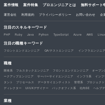
案件情報
案件特集
プロエンジニアとは
無料サポート
運営会社
利用規約
プライバシーポリシー
お問い合わせ
企
注目のスキルキーワード
PHP
Ruby
Java
Python
TypeScript
Azure
AWS
Linu
注目の職種キーワード
フロントエンドエンジニア
QA/テストエンジニア
インフラエンジニ
職種
開発系
フルスタックエンジニア
フロントエンドエンジニア
オープン
ークアップエンジニア
サーバーサイドエンジニア
インフラ系
インフ
タント
プリセールス
データサイエンティスト
管理系
プロジェクト
ディレクター
UI/UXデザイナー
バックオフィス系
社内SE
ヘルプ
業種