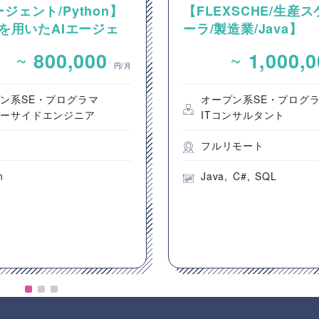
ージェント/Python】
【FLEXSCHE/生産
onを用いたAIエージェ
ーラ/製造業/Java】
計・開発案件
FLEXSCHEを用いた
~
~
800,000
1,000,
け生産スケジューラ導
円/月
守支援案件
ン系SE・プログラマ
オープン系SE・プログ
バーサイドエンジニア
ITコンサルタント
都
フルリモート
n
Java
C#
SQL