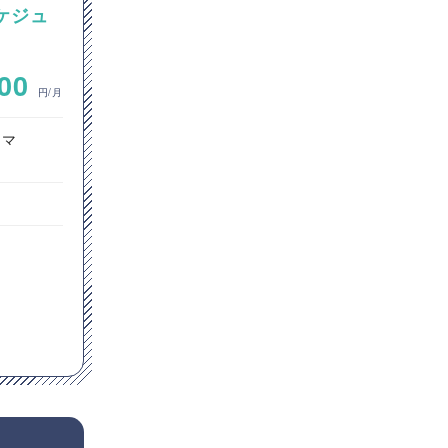
スケジュ
【Java/SpringBoot】
Java（Spring Boot）を用い
製造業向
た認証システム開発案件
~
000
600,000
入・保
円/月
円/月
ラマ
オープン系SE・プログラマ
サーバーサイドエンジニア
フルリモート
Java
Spring Boot
AWS