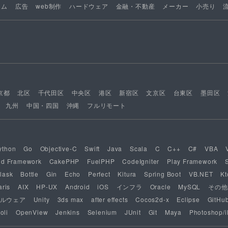
ーム
広告
web制作
ハードウェア
金融・不動産
メーカー
小売り
京都
北区
千代田区
中央区
港区
新宿区
文京区
台東区
墨田区
九州
中国・四国
沖縄
フルリモート
ython
Go
Objective-C
Swift
Java
Scala
C
C++
C#
VBA
nd Framework
CakePHP
FuelPHP
CodeIgniter
Play Framework
lask
Bottle
Gin
Echo
Perfect
Kitura
Spring Boot
VB.NET
Kt
aris
AIX
HP-UX
Android
iOS
インフラ
Oracle
MySQL
その他
ルウェア
Unity
3ds max
after effects
Cocos2d-x
Eclipse
GitHu
oli
OpenView
Jenkins
Selenium
JUnit
Git
Maya
Photoshop/il