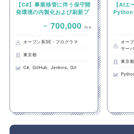
【C#】事業移管に伴う保守開
【AIエ
発環境の内製化および刷新プ
Pyth
ロジェクト支援案件（アプリ
ント設
~
700,000
開発要員）
円/月
オープン系SE・プログラマ
オープ
サー
東京都
東京
C#
GitHub
Jenkins
Git
Pytho