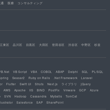
流通
医療
コンサルティング
江東区
品川区
目黒区
大田区
世田谷区
渋谷区
中野区
杉並
VB.Net
VB Script
VBA
COBOL
ABAP
Delphi
SQL
PL/SQL
Spring
Seasar2
Ruby on Rails
.Net Framework
Laravel
or
Flutter
Swift UI
Struts
Next.js
ライブラリ
jQuery
AWS
Apache
IIS
BIND
PostFix
Vmware
GCP
Azure
b
SVN
Hadoop
Cassandra
Mybatis
TomCat
lustrator
Salesforce
SAP
SharePoint