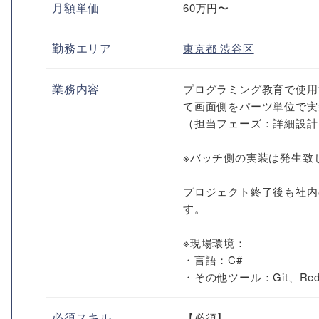
月額単価
60万円〜
勤務エリア
東京都
渋谷区
業務内容
プログラミング教育で使用
て画面側をパーツ単位で実
（担当フェーズ：詳細設計
※バッチ側の実装は発生致
プロジェクト終了後も社内
す。
※現場環境：
・言語：C#
・その他ツール：Git、Redmin
必須スキル
【必須】