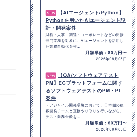
【AIエージェント/Python】
NEW
Pythonを用いたAIエージェント設
計・開発案件
財務・人事・調達・コーポレートなどの間接
部門業務を対象に、AIエージェントを活用し
た業務自動化を推...
月額単価：80万円〜
2026年08月05日
【QA/ソフトウェアテスト
NEW
PM】ECプラットフォームに関す
るソフトウェアテストのPM・PL
案件
・アジャイル開発環境において、日本側の顧
客開発チームと直接やり取りを行いながら、
テスト業務全般を...
月額単価：80万円〜
2026年08月05日