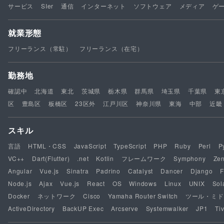
サービス
SIer
通信
インターネット
ソフトウェア
メディア
ゲ
就業形態
フリーランス（常駐）
フリーランス（在宅）
勤務地
確認中
北海道
東北
茨城県
栃木県
群馬県
埼玉県
千葉県
東
区
豊島区
板橋区
23区外
江戸川区
神奈川県
東海
中部
近畿
スキル
言語
HTML・CSS
JavaScript
TypeScript
PHP
Ruby
Perl
P
VC++
Dart(Flutter)
.net
Kotlin
フレームワーク
Symphony
Ze
Angular
Vue.js
Sinatra
Padrino
Catalyst
Dancer
Django
F
Node.js
Ajax
Vue.js
React
OS
Windows
Linux
UNIX
Sol
Docker
ネットワーク
Cisco
Yamaha Router Switch
ツール・ミド
ActiveDirectory
BackUP Exec
Arcserve
Systemwalker
JP1
Tiv