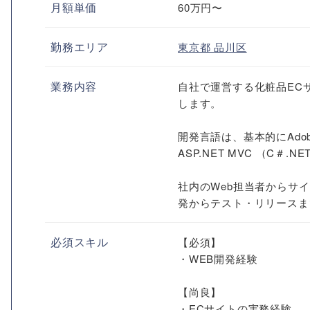
月額単価
60万円〜
勤務エリア
東京都
品川区
業務内容
自社で運営する化粧品EC
します。
開発言語は、基本的にAdob
ASP.NET MVC （C＃.
社内のWeb担当者からサ
発からテスト・リリースま
必須スキル
【必須】
・WEB開発経験
【尚良】
・ECサイトの実務経験