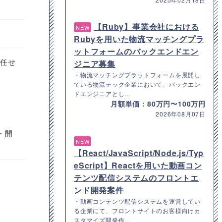
【Ruby】事業会社における
NEW
Rubyを用いた物流マッチングプラ
ットフォームのバックエンドエン
お任せ
ジニア募集
・物流マッチングプラットフォームを展開し
ている物流テック企業において、バックエン
ドエンジニアとし...
月額単価：80万円〜100万円
2026年08月07日
・開
NEW
【React/JavaScript/Node.js/Typ
eScript】Reactを用いた動画コン
テンツ配信システムのフロントエ
ンド開発案件
・動画コンテンツ配信システムを運営してい
る企業にて、フロントサイトのお客様向けカ
スタマイズ開発作...