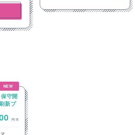
NEW
NEW
う保守開
【AIエージェント/Python】
刷新プ
Pythonを用いたAIエージェ
アプリ
ント設計・開発案件
~
000
800,000
円/月
円/月
ラマ
オープン系SE・プログラマ