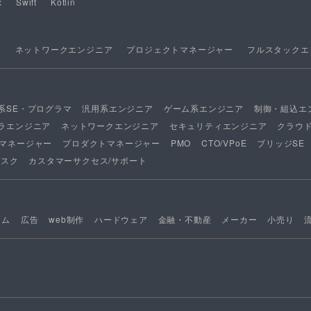
x
Swift
Kotlin
ア
ネットワークエンジニア
プロジェクトマネージャー
フルスタックエ
系SE・プログラマ
汎用系エンジニア
ゲーム系エンジニア
制御・組込エ
ラエンジニア
ネットワークエンジニア
セキュリティエンジニア
クラウ
マネージャー
プロダクトマネージャー
PMO
CTO/VPoE
ブリッジSE
デスク
カスタマーサクセス/サポート
ーム
広告
web制作
ハードウェア
金融・不動産
メーカー
小売り