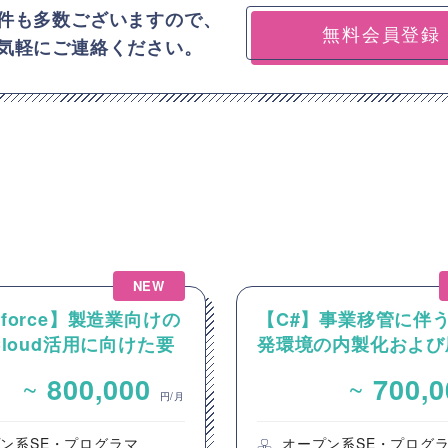
件も多数ございますので、
無料会員登録
気軽にご連絡ください。
NEW
esforce】製造業向けの
【C#】事業移管に伴
 Cloud活用に向けた要
発環境の内製化および
およびカスタマイズ開
ロジェクト支援案件（
~
~
800,000
700,
開発要員）
円/月
ン系SE・プログラマ
オープン系SE・プログ