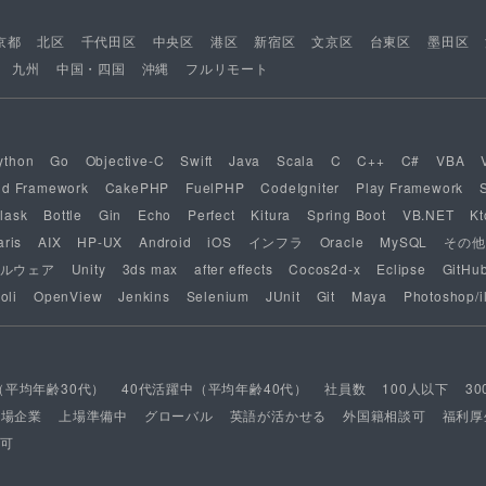
京都
北区
千代田区
中央区
港区
新宿区
文京区
台東区
墨田区
九州
中国・四国
沖縄
フルリモート
ython
Go
Objective-C
Swift
Java
Scala
C
C++
C#
VBA
nd Framework
CakePHP
FuelPHP
CodeIgniter
Play Framework
lask
Bottle
Gin
Echo
Perfect
Kitura
Spring Boot
VB.NET
Kt
aris
AIX
HP-UX
Android
iOS
インフラ
Oracle
MySQL
その他
ルウェア
Unity
3ds max
after effects
Cocos2d-x
Eclipse
GitHu
oli
OpenView
Jenkins
Selenium
JUnit
Git
Maya
Photoshop/il
（平均年齢30代）
40代活躍中（平均年齢40代）
社員数
100人以下
3
上場企業
上場準備中
グローバル
英語が活かせる
外国籍相談可
福利厚
可