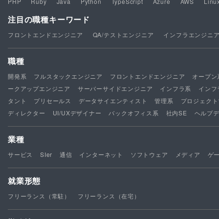
PHP
Ruby
Java
Python
TypeScript
Azure
AWS
Linu
注目の職種キーワード
フロントエンドエンジニア
QA/テストエンジニア
インフラエンジニ
職種
開発系
フルスタックエンジニア
フロントエンドエンジニア
オープン
ークアップエンジニア
サーバーサイドエンジニア
インフラ系
インフ
タント
プリセールス
データサイエンティスト
管理系
プロジェクト
ディレクター
UI/UXデザイナー
バックオフィス系
社内SE
ヘルプ
業種
サービス
SIer
通信
インターネット
ソフトウェア
メディア
ゲ
就業形態
フリーランス（常駐）
フリーランス（在宅）