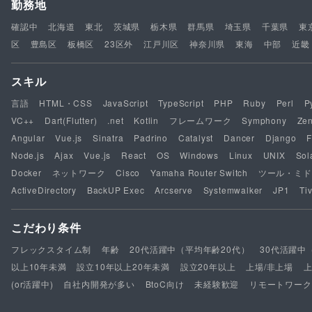
勤務地
確認中
北海道
東北
茨城県
栃木県
群馬県
埼玉県
千葉県
東
区
豊島区
板橋区
23区外
江戸川区
神奈川県
東海
中部
近畿
スキル
言語
HTML・CSS
JavaScript
TypeScript
PHP
Ruby
Perl
P
VC++
Dart(Flutter)
.net
Kotlin
フレームワーク
Symphony
Ze
Angular
Vue.js
Sinatra
Padrino
Catalyst
Dancer
Django
F
Node.js
Ajax
Vue.js
React
OS
Windows
Linux
UNIX
Sol
Docker
ネットワーク
Cisco
Yamaha Router Switch
ツール・ミド
ActiveDirectory
BackUP Exec
Arcserve
Systemwalker
JP1
Tiv
こだわり条件
フレックスタイム制
年齢
20代活躍中（平均年齢20代）
30代活躍中
以上10年未満
設立10年以上20年未満
設立20年以上
上場/非上場
(or活躍中)
自社内開発が多い
BtoC向け
未経験歓迎
リモートワーク