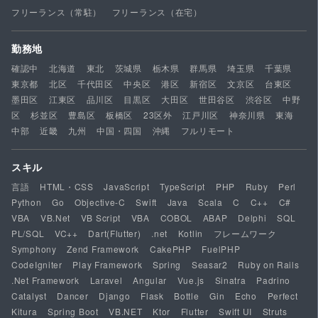
フリーランス（常駐）
フリーランス（在宅）
勤務地
確認中
北海道
東北
茨城県
栃木県
群馬県
埼玉県
千葉県
東京都
北区
千代田区
中央区
港区
新宿区
文京区
台東区
墨田区
江東区
品川区
目黒区
大田区
世田谷区
渋谷区
中野
区
杉並区
豊島区
板橋区
23区外
江戸川区
神奈川県
東海
中部
近畿
九州
中国・四国
沖縄
フルリモート
スキル
言語
HTML・CSS
JavaScript
TypeScript
PHP
Ruby
Perl
Python
Go
Objective-C
Swift
Java
Scala
C
C++
C#
VBA
VB.Net
VB Script
VBA
COBOL
ABAP
Delphi
SQL
PL/SQL
VC++
Dart(Flutter)
.net
Kotlin
フレームワーク
Symphony
Zend Framework
CakePHP
FuelPHP
CodeIgniter
Play Framework
Spring
Seasar2
Ruby on Rails
.Net Framework
Laravel
Angular
Vue.js
Sinatra
Padrino
Catalyst
Dancer
Django
Flask
Bottle
Gin
Echo
Perfect
Kitura
Spring Boot
VB.NET
Ktor
Flutter
Swift UI
Struts