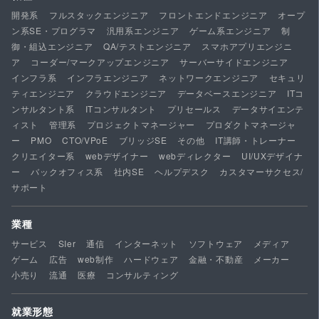
開発系
フルスタックエンジニア
フロントエンドエンジニア
オープ
ン系SE・プログラマ
汎用系エンジニア
ゲーム系エンジニア
制
御・組込エンジニア
QA/テストエンジニア
スマホアプリエンジニ
ア
コーダー/マークアップエンジニア
サーバーサイドエンジニア
インフラ系
インフラエンジニア
ネットワークエンジニア
セキュリ
ティエンジニア
クラウドエンジニア
データベースエンジニア
ITコ
ンサルタント系
ITコンサルタント
プリセールス
データサイエンテ
ィスト
管理系
プロジェクトマネージャー
プロダクトマネージャ
ー
PMO
CTO/VPoE
ブリッジSE
その他
IT講師・トレーナー
クリエイター系
webデザイナー
webディレクター
UI/UXデザイナ
ー
バックオフィス系
社内SE
ヘルプデスク
カスタマーサクセス/
サポート
業種
サービス
SIer
通信
インターネット
ソフトウェア
メディア
ゲーム
広告
web制作
ハードウェア
金融・不動産
メーカー
小売り
流通
医療
コンサルティング
就業形態