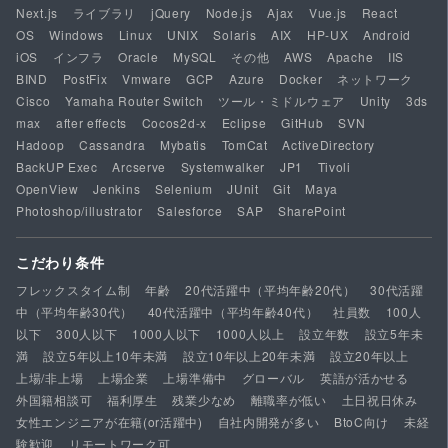
Next.js
ライブラリ
jQuery
Node.js
Ajax
Vue.js
React
OS
Windows
Linux
UNIX
Solaris
AIX
HP-UX
Android
iOS
インフラ
Oracle
MySQL
その他
AWS
Apache
IIS
BIND
PostFix
Vmware
GCP
Azure
Docker
ネットワーク
Cisco
Yamaha Router Switch
ツール・ミドルウェア
Unity
3ds
max
after effects
Cocos2d-x
Eclipse
GitHub
SVN
Hadoop
Cassandra
Mybatis
TomCat
ActiveDirectory
BackUP Exec
Arcserve
Systemwalker
JP1
Tivoli
OpenView
Jenkins
Selenium
JUnit
Git
Maya
Photoshop/illustrator
Salesforce
SAP
SharePoint
こだわり条件
フレックスタイム制
年齢
20代活躍中（平均年齢20代）
30代活躍
中（平均年齢30代）
40代活躍中（平均年齢40代）
社員数
100人
以下
300人以下
1000人以下
1000人以上
設立年数
設立5年未
満
設立5年以上10年未満
設立10年以上20年未満
設立20年以上
上場/非上場
上場企業
上場準備中
グローバル
英語が活かせる
外国籍相談可
福利厚生
残業少なめ
離職率が低い
土日祝日休み
女性エンジニアが在籍(or活躍中)
自社内開発が多い
BtoC向け
未経
験歓迎
リモートワーク可