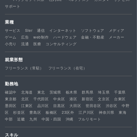
サポート
業種
サービス
SIer
通信
インターネット
ソフトウェア
メディア
ゲーム
広告
web制作
ハードウェア
金融・不動産
メーカー
小売り
流通
医療
コンサルティング
就業形態
フリーランス（常駐）
フリーランス（在宅）
勤務地
確認中
北海道
東北
茨城県
栃木県
群馬県
埼玉県
千葉県
東京都
北区
千代田区
中央区
港区
新宿区
文京区
台東区
墨田区
江東区
品川区
目黒区
大田区
世田谷区
渋谷区
中野
区
杉並区
豊島区
板橋区
23区外
江戸川区
神奈川県
東海
中部
近畿
九州
中国・四国
沖縄
フルリモート
スキル