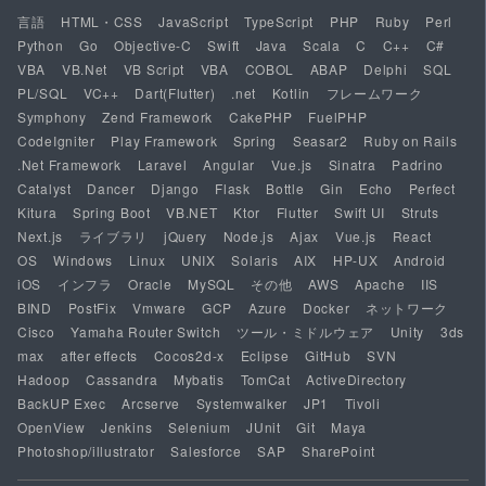
言語
HTML・CSS
JavaScript
TypeScript
PHP
Ruby
Perl
Python
Go
Objective-C
Swift
Java
Scala
C
C++
C#
VBA
VB.Net
VB Script
VBA
COBOL
ABAP
Delphi
SQL
PL/SQL
VC++
Dart(Flutter)
.net
Kotlin
フレームワーク
Symphony
Zend Framework
CakePHP
FuelPHP
CodeIgniter
Play Framework
Spring
Seasar2
Ruby on Rails
.Net Framework
Laravel
Angular
Vue.js
Sinatra
Padrino
Catalyst
Dancer
Django
Flask
Bottle
Gin
Echo
Perfect
Kitura
Spring Boot
VB.NET
Ktor
Flutter
Swift UI
Struts
Next.js
ライブラリ
jQuery
Node.js
Ajax
Vue.js
React
OS
Windows
Linux
UNIX
Solaris
AIX
HP-UX
Android
iOS
インフラ
Oracle
MySQL
その他
AWS
Apache
IIS
BIND
PostFix
Vmware
GCP
Azure
Docker
ネットワーク
Cisco
Yamaha Router Switch
ツール・ミドルウェア
Unity
3ds
max
after effects
Cocos2d-x
Eclipse
GitHub
SVN
Hadoop
Cassandra
Mybatis
TomCat
ActiveDirectory
BackUP Exec
Arcserve
Systemwalker
JP1
Tivoli
OpenView
Jenkins
Selenium
JUnit
Git
Maya
Photoshop/illustrator
Salesforce
SAP
SharePoint