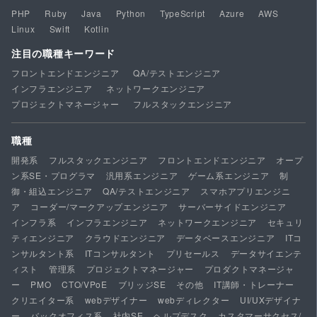
PHP
Ruby
Java
Python
TypeScript
Azure
AWS
Linux
Swift
Kotlin
注目の職種キーワード
フロントエンドエンジニア
QA/テストエンジニア
インフラエンジニア
ネットワークエンジニア
プロジェクトマネージャー
フルスタックエンジニア
職種
開発系
フルスタックエンジニア
フロントエンドエンジニア
オープ
ン系SE・プログラマ
汎用系エンジニア
ゲーム系エンジニア
制
御・組込エンジニア
QA/テストエンジニア
スマホアプリエンジニ
ア
コーダー/マークアップエンジニア
サーバーサイドエンジニア
インフラ系
インフラエンジニア
ネットワークエンジニア
セキュリ
ティエンジニア
クラウドエンジニア
データベースエンジニア
ITコ
ンサルタント系
ITコンサルタント
プリセールス
データサイエンテ
ィスト
管理系
プロジェクトマネージャー
プロダクトマネージャ
ー
PMO
CTO/VPoE
ブリッジSE
その他
IT講師・トレーナー
クリエイター系
webデザイナー
webディレクター
UI/UXデザイナ
ー
バックオフィス系
社内SE
ヘルプデスク
カスタマーサクセス/