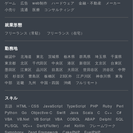
ゲーム
広告
web制作
ハードウェア
金融・不動産
メーカー
小売り
流通
医療
コンサルティング
就業形態
フリーランス（常駐）
フリーランス（在宅）
勤務地
確認中
北海道
東北
茨城県
栃木県
群馬県
埼玉県
千葉県
東京都
北区
千代田区
中央区
港区
新宿区
文京区
台東区
墨田区
江東区
品川区
目黒区
大田区
世田谷区
渋谷区
中野
区
杉並区
豊島区
板橋区
23区外
江戸川区
神奈川県
東海
中部
近畿
九州
中国・四国
沖縄
フルリモート
スキル
言語
HTML・CSS
JavaScript
TypeScript
PHP
Ruby
Perl
Python
Go
Objective-C
Swift
Java
Scala
C
C++
C#
VBA
VB.Net
VB Script
VBA
COBOL
ABAP
Delphi
SQL
PL/SQL
VC++
Dart(Flutter)
.net
Kotlin
フレームワーク
Symphony
Zend Framework
CakePHP
FuelPHP