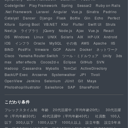
CodeIgniter
Play Framework
Spring
Seasar2
Ruby on Rails
.Net Framework
Laravel
Angular
Vue.js
Sinatra
Padrino
Catalyst
Dancer
Django
Flask
Bottle
Gin
Echo
Perfect
Kitura
Spring Boot
VB.NET
Ktor
Flutter
Swift UI
Struts
Next.js
ライブラリ
jQuery
Node.js
Ajax
Vue.js
React
OS
Windows
Linux
UNIX
Solaris
AIX
HP-UX
Android
iOS
インフラ
Oracle
MySQL
その他
AWS
Apache
IIS
BIND
PostFix
Vmware
GCP
Azure
Docker
ネットワーク
Cisco
Yamaha Router Switch
ツール・ミドルウェア
Unity
3ds
max
after effects
Cocos2d-x
Eclipse
GitHub
SVN
Hadoop
Cassandra
Mybatis
TomCat
ActiveDirectory
BackUP Exec
Arcserve
Systemwalker
JP1
Tivoli
OpenView
Jenkins
Selenium
JUnit
Git
Maya
Photoshop/illustrator
Salesforce
SAP
SharePoint
こだわり条件
フレックスタイム制
年齢
20代活躍中（平均年齢20代）
30代活躍
中（平均年齢30代）
40代活躍中（平均年齢40代）
社員数
100人
以下
300人以下
1000人以下
1000人以上
設立年数
設立5年未