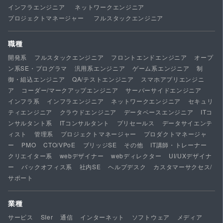
インフラエンジニア
ネットワークエンジニア
プロジェクトマネージャー
フルスタックエンジニア
職種
開発系
フルスタックエンジニア
フロントエンドエンジニア
オープ
ン系SE・プログラマ
汎用系エンジニア
ゲーム系エンジニア
制
御・組込エンジニア
QA/テストエンジニア
スマホアプリエンジニ
ア
コーダー/マークアップエンジニア
サーバーサイドエンジニア
インフラ系
インフラエンジニア
ネットワークエンジニア
セキュリ
ティエンジニア
クラウドエンジニア
データベースエンジニア
ITコ
ンサルタント系
ITコンサルタント
プリセールス
データサイエンテ
ィスト
管理系
プロジェクトマネージャー
プロダクトマネージャ
ー
PMO
CTO/VPoE
ブリッジSE
その他
IT講師・トレーナー
クリエイター系
webデザイナー
webディレクター
UI/UXデザイナ
ー
バックオフィス系
社内SE
ヘルプデスク
カスタマーサクセス/
サポート
業種
サービス
SIer
通信
インターネット
ソフトウェア
メディア