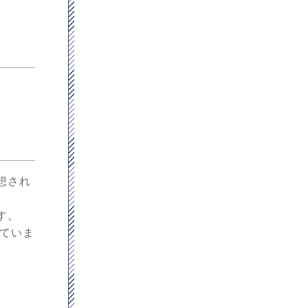
想され
す。
れていま