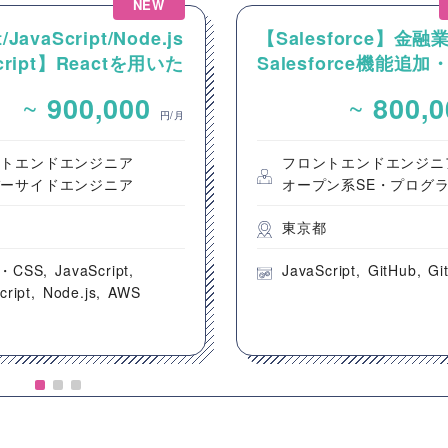
NEW
/JavaScript/Node.js
【Salesforce】金融
Script】Reactを用いた
Salesforce機能追
ンテンツ配信システム
発案件
~
~
900,000
800,
ントエンド開発案件
円/月
ントエンドエンジニア
フロントエンドエンジニ
バーサイドエンジニア
オープン系SE・プログ
都
東京都
・CSS
JavaScript
JavaScript
GitHub
Gi
cript
Node.js
AWS