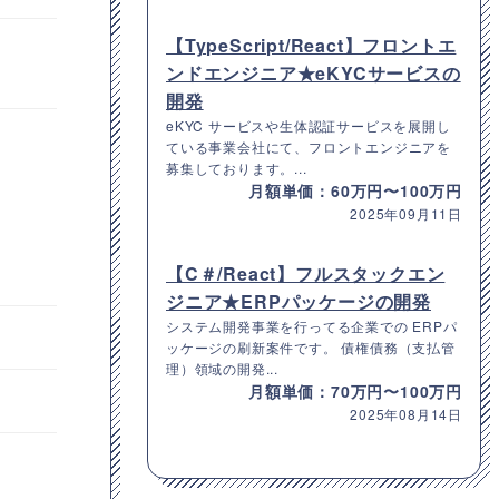
【TypeScript/React】フロントエ
ンドエンジニア★eKYCサービスの
開発
eKYC サービスや生体認証サービスを展開し
ている事業会社にて、フロントエンジニアを
募集しております。...
月額単価：60万円〜100万円
2025年09月11日
【C＃/React】フルスタックエン
ジニア★ERPパッケージの開発
システム開発事業を行ってる企業での ERPパ
ッケージの刷新案件です。 債権債務（支払管
理）領域の開発...
月額単価：70万円〜100万円
2025年08月14日