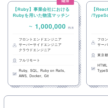
NEW
【Ruby】事業会社における
【React
Rubyを用いた物流マッチン
/Type
グプラットフォームのバック
動画コ
~
1,000,000
エンドエンジニア募集
のフロ
円/月
フロントエンドエンジニア
フロ
サーバーサイドエンジニア
サー
クラウドエンジニア
東京
フルリモート
HTML
Ruby
SQL
Ruby on Rails
TypeS
AWS
Docker
Git