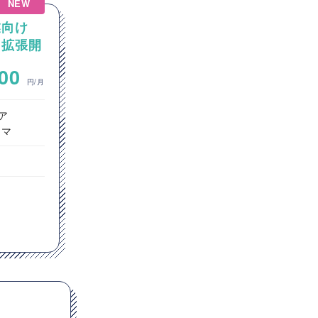
NEW
業向け
【Java】不動産向け情報サイ
加・拡張開
トの開発・運用におけるJava
を用いたHeroku連携案件
~
000
800,000
円/月
円/月
ア
フロントエンドエンジニア
ラマ
サーバーサイドエンジニア
東京都
t
TypeScript
Java
Vue.js
Spring Boot