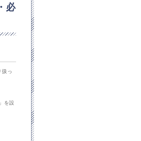
・必
り扱っ
」を設