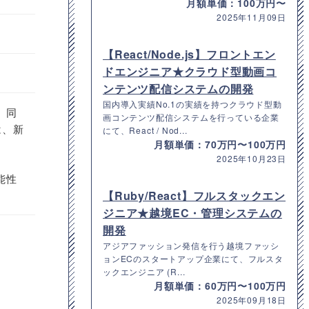
月額単価：100万円〜
2025年11月09日
【React/Node.js】フロントエン
ドエンジニア★クラウド型動画コ
ンテンツ配信システムの開発
国内導入実績No.1の実績を持つクラウド型動
、同
画コンテンツ配信システムを行っている企業
は、新
にて、React / Nod...
月額単価：70万円〜100万円
2025年10月23日
能性
【Ruby/React】フルスタックエン
ジニア★越境EC・管理システムの
開発
アジアファッション発信を行う越境ファッシ
ョンECのスタートアップ企業にて、フルスタ
ックエンジニア (R...
月額単価：60万円〜100万円
2025年09月18日