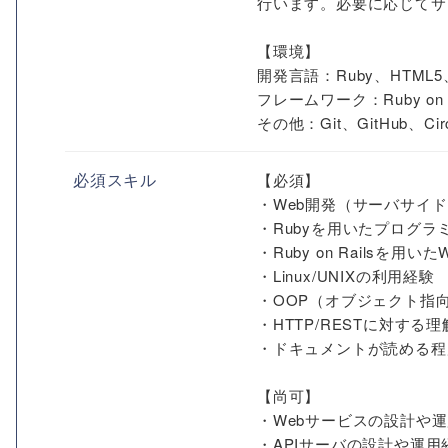
行います。必要に応じてサ
【環境】
開発言語：Ruby、HTML5、CS
フレームワーク：Ruby on Ra
その他：Git、GitHub、Circl
必須スキル
【必須】
・Web開発（サーバサイ
・Rubyを用いたプログラ
・Ruby on Railsを
・Linux/UNIXの利用経験
・OOP（オブジェクト指
・HTTP/RESTに対する理
・ドキュメントが読める程
【尚可】
・Webサービスの設計や
・APIサーバの設計や運用