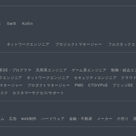
x
Swift
Kotlin
ア
ネットワークエンジニア
プロジェクトマネージャー
フルスタックエ
系SE・プログラマ
汎用系エンジニア
ゲーム系エンジニア
制御・組込エ
ラエンジニア
ネットワークエンジニア
セキュリティエンジニア
クラウ
マネージャー
プロダクトマネージャー
PMO
CTO/VPoE
ブリッジSE
デスク
カスタマーサクセス/サポート
ーム
広告
web制作
ハードウェア
金融・不動産
メーカー
小売り