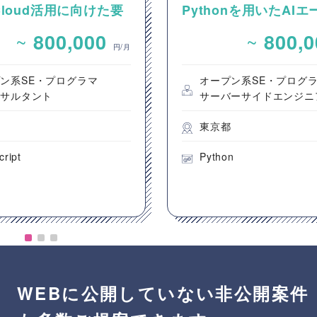
 Cloud活用に向けた要
Pythonを用いたAI
およびカスタマイズ開
ント設計・開発案件
~
~
800,000
800,
円/月
ン系SE・プログラマ
オープン系SE・プログ
ンサルタント
サーバーサイドエンジニ
都
東京都
cript
Python
WEBに公開していない非公開案件