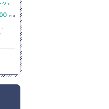
エージェ
の混在環境におけるGitサーバ
ーおよびCI/CD環境の構築案
~
000
700,000
件
円/月
円/月
ラマ
インフラエンジニア
ア
ネットワークエンジニア
クラウドエンジニア
東京都
Windows
Linux
Apache
Docker
GitHub
Jenkins
Git