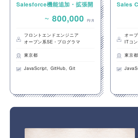
Salesforce機能追加・拡張開
Sales
発案件
件整理
~
800,000
発支援
円/月
フロントエンドエンジニア
オープ
オープン系SE・プログラマ
ITコ
東京都
東京
JavaScript
GitHub
Git
JavaS