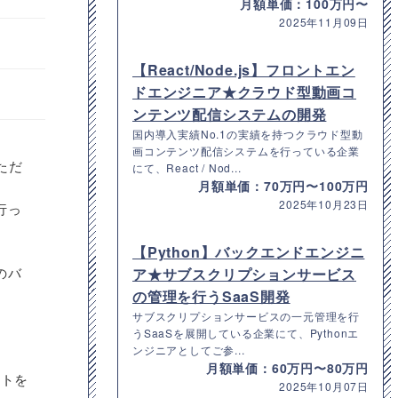
月額単価：100万円〜
2025年11月09日
【React/Node.js】フロントエン
ドエンジニア★クラウド型動画コ
ンテンツ配信システムの開発
国内導入実績No.1の実績を持つクラウド型動
画コンテンツ配信システムを行っている企業
ただ
にて、React / Nod...
月額単価：70万円〜100万円
2025年10月23日
行っ
【Python】バックエンドエンジニ
のバ
ア★サブスクリプションサービス
の管理を行うSaaS開発
サブスクリプションサービスの一元管理を行
うSaaSを展開している企業にて、Pythonエ
ンジニアとしてご参...
月額単価：60万円〜80万円
ストを
2025年10月07日