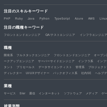
注目のスキルキーワード
PHP
Ruby
Java
Python
TypeScript
Azure
AWS
Linu
注目の職種キーワード
フロントエンドエンジニア
QA/テストエンジニア
インフラエンジニ
職種
開発系
フルスタックエンジニア
フロントエンドエンジニア
オープン
ークアップエンジニア
サーバーサイドエンジニア
インフラ系
インフ
タント
プリセールス
データサイエンティスト
管理系
プロジェクト
ディレクター
UI/UXデザイナー
バックオフィス系
社内SE
ヘルプ
業種
サービス
SIer
通信
インターネット
ソフトウェア
メディア
ゲ
就業形態