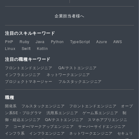
企業担当者様へ
注目のスキルキーワード
PHP
Ruby
Java
Python
TypeScript
Azure
AWS
Linux
Swift
Kotlin
注目の職種キーワード
フロントエンドエンジニア
QA/テストエンジニア
インフラエンジニア
ネットワークエンジニア
プロジェクトマネージャー
フルスタックエンジニア
職種
開発系
フルスタックエンジニア
フロントエンドエンジニア
オープ
ン系SE・プログラマ
汎用系エンジニア
ゲーム系エンジニア
制
御・組込エンジニア
QA/テストエンジニア
スマホアプリエンジニ
ア
コーダー/マークアップエンジニア
サーバーサイドエンジニア
インフラ系
インフラエンジニア
ネットワークエンジニア
セキュリ