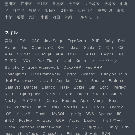
墨田区
江東区
品川区
目黒区
大田区
世田谷区
渋谷区
中野
区
杉並区
豊島区
板橋区
23区外
江戸川区
神奈川県
東海
中部
近畿
九州
中国・四国
沖縄
フルリモート
スキル
言語
HTML・CSS
JavaScript
TypeScript
PHP
Ruby
Perl
Python
Go
Objective-C
Swift
Java
Scala
C
C++
C#
VBA
VB.Net
VB Script
VBA
COBOL
ABAP
Delphi
SQL
PL/SQL
VC++
Dart(Flutter)
.net
Kotlin
フレームワーク
Symphony
Zend Framework
CakePHP
FuelPHP
CodeIgniter
Play Framework
Spring
Seasar2
Ruby on Rails
.Net Framework
Laravel
Angular
Vue.js
Sinatra
Padrino
Catalyst
Dancer
Django
Flask
Bottle
Gin
Echo
Perfect
Kitura
Spring Boot
VB.NET
Ktor
Flutter
Swift UI
Struts
Next.js
ライブラリ
jQuery
Node.js
Ajax
Vue.js
React
OS
Windows
Linux
UNIX
Solaris
AIX
HP-UX
Android
iOS
インフラ
Oracle
MySQL
その他
AWS
Apache
IIS
BIND
PostFix
Vmware
GCP
Azure
Docker
ネットワーク
Cisco
Yamaha Router Switch
ツール・ミドルウェア
Unity
3ds
max
after effects
Cocos2d-x
Eclipse
GitHub
SVN