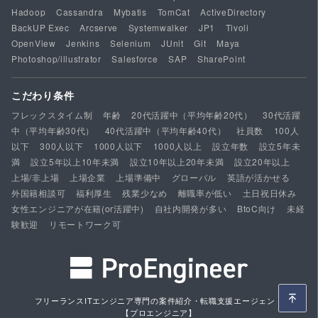
Hadoop
Cassandra
Mybatis
TomCat
ActiveDirectory
BackUP Exec
Arcserve
Systemwalker
JP1
Tivoli
OpenView
Jenkins
Selenium
JUnit
Git
Maya
Photoshop/illustrator
Salesforce
SAP
SharePoint
こだわり条件
フレックスタイム制
年齢
20代活躍中（平均年齢20代）
30代活躍
中（平均年齢30代）
40代活躍中（平均年齢40代）
社員数
100人
以下
300人以下
1000人以下
1000人以上
設立年数
設立5年未
満
設立5年以上10年未満
設立10年以上20年未満
設立20年以上
上場/非上場
上場企業
上場準備中
グローバル
英語が活かせる
外国籍相談可
福利厚生
残業少なめ
離職率が低い
土日祝日休み
女性エンジニアが在籍(or活躍中)
自社内開発が多い
BtoC向け
未経
験歓迎
リモートワーク可
フリーランスITエンジニア専門の案件紹介・転職支援エージェント
【プロエンジニア】