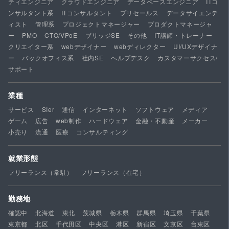
ティエンジニア
クラウドエンジニア
データベースエンジニア
ITコ
ンサルタント系
ITコンサルタント
プリセールス
データサイエンテ
ィスト
管理系
プロジェクトマネージャー
プロダクトマネージャ
ー
PMO
CTO/VPoE
ブリッジSE
その他
IT講師・トレーナー
クリエイター系
webデザイナー
webディレクター
UI/UXデザイナ
ー
バックオフィス系
社内SE
ヘルプデスク
カスタマーサクセス/
サポート
業種
サービス
SIer
通信
インターネット
ソフトウェア
メディア
ゲーム
広告
web制作
ハードウェア
金融・不動産
メーカー
小売り
流通
医療
コンサルティング
就業形態
フリーランス（常駐）
フリーランス（在宅）
勤務地
確認中
北海道
東北
茨城県
栃木県
群馬県
埼玉県
千葉県
東京都
北区
千代田区
中央区
港区
新宿区
文京区
台東区