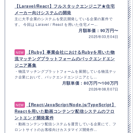
【Laravel/React】フルスタックエンジニア★住宅
メーカー向けシステムの開発
主に大手企業のシステムを受託開発している企業の案件で
す。 今回は Laravel / React を用いた住宅メー...
月額単価：90万円〜
2025年03月04日
【Ruby】事業会社におけるRubyを用いた物
NEW
流マッチングプラットフォームのバックエンドエン
ジニア募集
・物流マッチングプラットフォームを展開している物流テッ
ク企業において、バックエンドエンジニアとし...
月額単価：80万円〜100万円
2026年08月07日
【React/JavaScript/Node.js/TypeScript】
NEW
Reactを用いた動画コンテンツ配信システムのフロ
ントエンド開発案件
・動画コンテンツ配信システムを運営している企業にて、フ
ロントサイトのお客様向けカスタマイズ開発作...