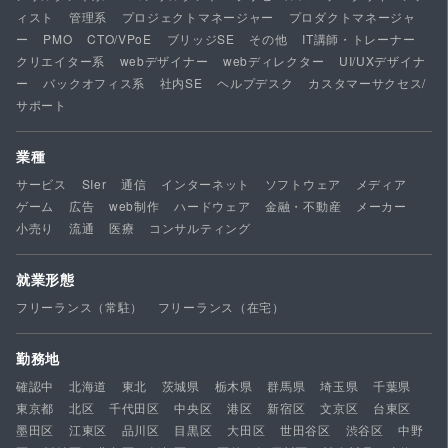
ィスト
管理系
プロジェクトマネージャー
プロダクトマネージャ
ー
PMO
CTO/VPoE
ブリッジSE
その他
IT講師・トレーナー
クリエイター系
webデザイナー
webディレクター
UI/UXデザイナ
ー
バックオフィス系
社内SE
ヘルプデスク
カスタマーサクセス/
サポート
業種
サービス
SIer
通信
インターネット
ソフトウェア
メディア
ゲーム
広告
web制作
ハードウェア
金融・不動産
メーカー
小売り
流通
医療
コンサルティング
就業形態
フリーランス（常駐）
フリーランス（在宅）
勤務地
確認中
北海道
東北
茨城県
栃木県
群馬県
埼玉県
千葉県
東京都
北区
千代田区
中央区
港区
新宿区
文京区
台東区
墨田区
江東区
品川区
目黒区
大田区
世田谷区
渋谷区
中野