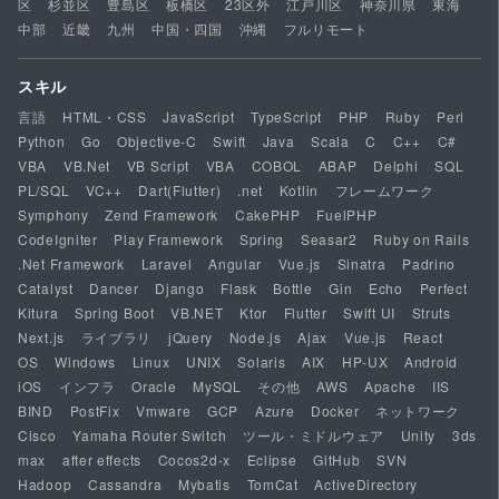
区
杉並区
豊島区
板橋区
23区外
江戸川区
神奈川県
東海
中部
近畿
九州
中国・四国
沖縄
フルリモート
スキル
言語
HTML・CSS
JavaScript
TypeScript
PHP
Ruby
Perl
Python
Go
Objective-C
Swift
Java
Scala
C
C++
C#
VBA
VB.Net
VB Script
VBA
COBOL
ABAP
Delphi
SQL
PL/SQL
VC++
Dart(Flutter)
.net
Kotlin
フレームワーク
Symphony
Zend Framework
CakePHP
FuelPHP
CodeIgniter
Play Framework
Spring
Seasar2
Ruby on Rails
.Net Framework
Laravel
Angular
Vue.js
Sinatra
Padrino
Catalyst
Dancer
Django
Flask
Bottle
Gin
Echo
Perfect
Kitura
Spring Boot
VB.NET
Ktor
Flutter
Swift UI
Struts
Next.js
ライブラリ
jQuery
Node.js
Ajax
Vue.js
React
OS
Windows
Linux
UNIX
Solaris
AIX
HP-UX
Android
iOS
インフラ
Oracle
MySQL
その他
AWS
Apache
IIS
BIND
PostFix
Vmware
GCP
Azure
Docker
ネットワーク
Cisco
Yamaha Router Switch
ツール・ミドルウェア
Unity
3ds
max
after effects
Cocos2d-x
Eclipse
GitHub
SVN
Hadoop
Cassandra
Mybatis
TomCat
ActiveDirectory