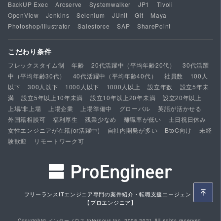
BackUP Exec
Arcserve
Systemwalker
JP1
Tivoli
OpenView
Jenkins
Selenium
JUnit
Git
Maya
Photoshop/illustrator
Salesforce
SAP
SharePoint
こだわり条件
フレックスタイム制
年齢
20代活躍中（平均年齢20代）
30代活躍
中（平均年齢30代）
40代活躍中（平均年齢40代）
社員数
100人
以下
300人以下
1000人以下
1000人以上
設立年数
設立5年未
満
設立5年以上10年未満
設立10年以上20年未満
設立20年以上
上場/非上場
上場企業
上場準備中
グローバル
英語が活かせる
外国籍相談可
福利厚生
残業少なめ
離職率が低い
土日祝日休み
女性エンジニアが在籍(or活躍中)
自社内開発が多い
BtoC向け
未経
験歓迎
リモートワーク可
フリーランスITエンジニア専門の案件紹介・転職支援エージェント
【プロエンジニア】
Copyright© インターノウス internous,inc. 2005-2021 All rights reserved.