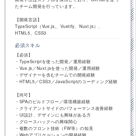
たチーム開発を行っています。
【開発言語】
TypeScript（Vue.js,、Vuetify、Nuxt.js）、
HTML5、CSS3
必須スキル
【必須】
・TypeScriptを使った開発／運用経験
・Vue.js／Nuxt.jsを使った開発／運用経験
・デザイナーを含むチームでの開発経験
・HTML5／CSS3／JavaScriptのコーディング経験
【尚可】
・SPAのビルドフロー／環境構築経験
・クライアントサイドのパフォーマンス改善経験
・UI設計、デザインにも興味がある方
・グロースハックへの興味関心
・複数のフロント技術（FW等）の知見
・Webアプリケーションの開発経験