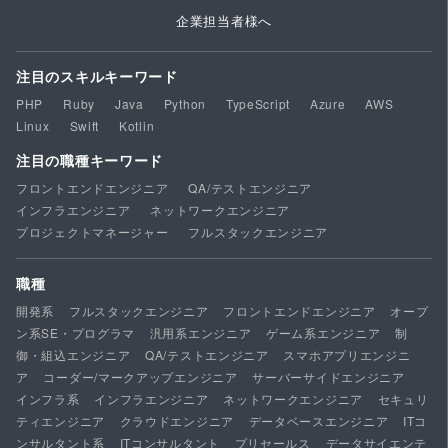
企業担当者様へ
注目のスキルキーワード
PHP
Ruby
Java
Python
TypeScript
Azure
AWS
Linux
Swift
Kotlin
注目の職種キーワード
フロントエンドエンジニア
QA/テストエンジニア
インフラエンジニア
ネットワークエンジニア
プロジェクトマネージャー
フルスタックエンジニア
職種
開発系
フルスタックエンジニア
フロントエンドエンジニア
オープ
ン系SE・プログラマ
汎用系エンジニア
ゲーム系エンジニア
制
御・組込エンジニア
QA/テストエンジニア
スマホアプリエンジニ
ア
コーダー/マークアップエンジニア
サーバーサイドエンジニア
インフラ系
インフラエンジニア
ネットワークエンジニア
セキュリ
ティエンジニア
クラウドエンジニア
データベースエンジニア
ITコ
ンサルタント系
ITコンサルタント
プリセールス
データサイエンテ