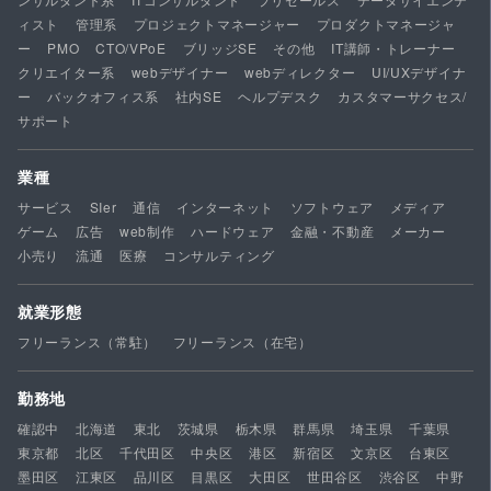
ィスト
管理系
プロジェクトマネージャー
プロダクトマネージャ
ー
PMO
CTO/VPoE
ブリッジSE
その他
IT講師・トレーナー
クリエイター系
webデザイナー
webディレクター
UI/UXデザイナ
ー
バックオフィス系
社内SE
ヘルプデスク
カスタマーサクセス/
サポート
業種
サービス
SIer
通信
インターネット
ソフトウェア
メディア
ゲーム
広告
web制作
ハードウェア
金融・不動産
メーカー
小売り
流通
医療
コンサルティング
就業形態
フリーランス（常駐）
フリーランス（在宅）
勤務地
確認中
北海道
東北
茨城県
栃木県
群馬県
埼玉県
千葉県
東京都
北区
千代田区
中央区
港区
新宿区
文京区
台東区
墨田区
江東区
品川区
目黒区
大田区
世田谷区
渋谷区
中野