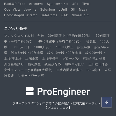
BackUP Exec
Arcserve
Systemwalker
JP1
Tivoli
OpenView
Jenkins
Selenium
JUnit
Git
Maya
Photoshop/illustrator
Salesforce
SAP
SharePoint
こだわり条件
フレックスタイム制
年齢
20代活躍中（平均年齢20代）
30代活躍
中（平均年齢30代）
40代活躍中（平均年齢40代）
社員数
100人
以下
300人以下
1000人以下
1000人以上
設立年数
設立5年未
満
設立5年以上10年未満
設立10年以上20年未満
設立20年以上
上場/非上場
上場企業
上場準備中
グローバル
英語が活かせる
外国籍相談可
福利厚生
残業少なめ
離職率が低い
土日祝日休み
女性エンジニアが在籍(or活躍中)
自社内開発が多い
BtoC向け
未経
験歓迎
リモートワーク可
フリーランスITエンジニア専門の案件紹介・転職支援エージェント
【プロエンジニア】