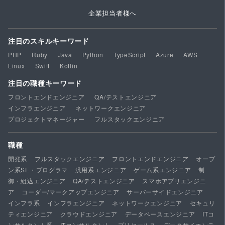
企業担当者様へ
注目のスキルキーワード
PHP
Ruby
Java
Python
TypeScript
Azure
AWS
Linux
Swift
Kotlin
注目の職種キーワード
フロントエンドエンジニア
QA/テストエンジニア
インフラエンジニア
ネットワークエンジニア
プロジェクトマネージャー
フルスタックエンジニア
職種
開発系
フルスタックエンジニア
フロントエンドエンジニア
オープ
ン系SE・プログラマ
汎用系エンジニア
ゲーム系エンジニア
制
御・組込エンジニア
QA/テストエンジニア
スマホアプリエンジニ
ア
コーダー/マークアップエンジニア
サーバーサイドエンジニア
インフラ系
インフラエンジニア
ネットワークエンジニア
セキュリ
ティエンジニア
クラウドエンジニア
データベースエンジニア
ITコ
ンサルタント系
ITコンサルタント
プリセールス
データサイエンテ