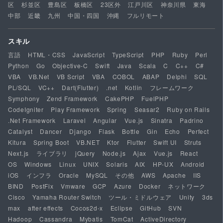
区
杉並区
豊島区
板橋区
23区外
江戸川区
神奈川県
東海
中部
近畿
九州
中国・四国
沖縄
フルリモート
スキル
言語
HTML・CSS
JavaScript
TypeScript
PHP
Ruby
Perl
Python
Go
Objective-C
Swift
Java
Scala
C
C++
C#
VBA
VB.Net
VB Script
VBA
COBOL
ABAP
Delphi
SQL
PL/SQL
VC++
Dart(Flutter)
.net
Kotlin
フレームワーク
Symphony
Zend Framework
CakePHP
FuelPHP
CodeIgniter
Play Framework
Spring
Seasar2
Ruby on Rails
.Net Framework
Laravel
Angular
Vue.js
Sinatra
Padrino
Catalyst
Dancer
Django
Flask
Bottle
Gin
Echo
Perfect
Kitura
Spring Boot
VB.NET
Ktor
Flutter
Swift UI
Struts
Next.js
ライブラリ
jQuery
Node.js
Ajax
Vue.js
React
OS
Windows
Linux
UNIX
Solaris
AIX
HP-UX
Android
iOS
インフラ
Oracle
MySQL
その他
AWS
Apache
IIS
BIND
PostFix
Vmware
GCP
Azure
Docker
ネットワーク
Cisco
Yamaha Router Switch
ツール・ミドルウェア
Unity
3ds
max
after effects
Cocos2d-x
Eclipse
GitHub
SVN
Hadoop
Cassandra
Mybatis
TomCat
ActiveDirectory