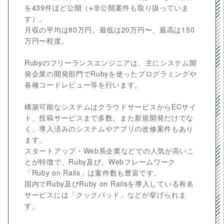
を439件ほど公開（※非公開案件も取り扱っていま
す）。
月収の平均は80万円。最低は20万円〜、最高は150
万円〜程度。
Rubyのフリーランスエンジニアは、主にシステム開
発企業の開発部門でRubyを使ったプログラミングや
各種コードレビュー等を行います。
構築可能なシステムはクラウドサービスからECサイ
ト、投稿サービスまで多数。また新規開発だけでな
く、導入済みのシステムやアプリの改修案件もあり
ます。
スタートアップ・Web系企業などでの人気が高いこ
とが特徴で、Ruby及び、Webフレームワーク
「Ruby on Rails」は案件数も豊富です。
国内でRuby及びRuby on Railsを導入している有名
サービスには「クックパッド」などが挙げられま
す。