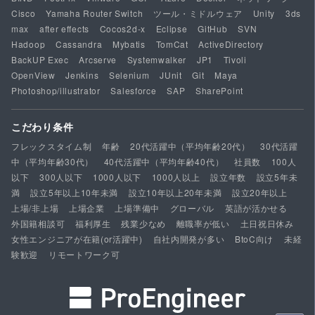
Cisco
Yamaha Router Switch
ツール・ミドルウェア
Unity
3ds
max
after effects
Cocos2d-x
Eclipse
GitHub
SVN
Hadoop
Cassandra
Mybatis
TomCat
ActiveDirectory
BackUP Exec
Arcserve
Systemwalker
JP1
Tivoli
OpenView
Jenkins
Selenium
JUnit
Git
Maya
Photoshop/illustrator
Salesforce
SAP
SharePoint
こだわり条件
フレックスタイム制
年齢
20代活躍中（平均年齢20代）
30代活躍
中（平均年齢30代）
40代活躍中（平均年齢40代）
社員数
100人
以下
300人以下
1000人以下
1000人以上
設立年数
設立5年未
満
設立5年以上10年未満
設立10年以上20年未満
設立20年以上
上場/非上場
上場企業
上場準備中
グローバル
英語が活かせる
外国籍相談可
福利厚生
残業少なめ
離職率が低い
土日祝日休み
女性エンジニアが在籍(or活躍中)
自社内開発が多い
BtoC向け
未経
験歓迎
リモートワーク可