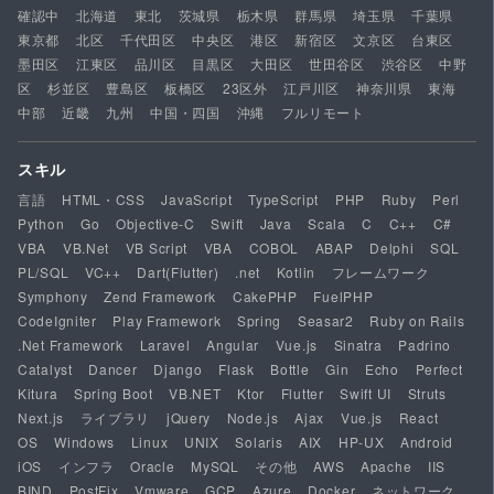
確認中
北海道
東北
茨城県
栃木県
群馬県
埼玉県
千葉県
東京都
北区
千代田区
中央区
港区
新宿区
文京区
台東区
墨田区
江東区
品川区
目黒区
大田区
世田谷区
渋谷区
中野
区
杉並区
豊島区
板橋区
23区外
江戸川区
神奈川県
東海
中部
近畿
九州
中国・四国
沖縄
フルリモート
スキル
言語
HTML・CSS
JavaScript
TypeScript
PHP
Ruby
Perl
Python
Go
Objective-C
Swift
Java
Scala
C
C++
C#
VBA
VB.Net
VB Script
VBA
COBOL
ABAP
Delphi
SQL
PL/SQL
VC++
Dart(Flutter)
.net
Kotlin
フレームワーク
Symphony
Zend Framework
CakePHP
FuelPHP
CodeIgniter
Play Framework
Spring
Seasar2
Ruby on Rails
.Net Framework
Laravel
Angular
Vue.js
Sinatra
Padrino
Catalyst
Dancer
Django
Flask
Bottle
Gin
Echo
Perfect
Kitura
Spring Boot
VB.NET
Ktor
Flutter
Swift UI
Struts
Next.js
ライブラリ
jQuery
Node.js
Ajax
Vue.js
React
OS
Windows
Linux
UNIX
Solaris
AIX
HP-UX
Android
iOS
インフラ
Oracle
MySQL
その他
AWS
Apache
IIS
BIND
PostFix
Vmware
GCP
Azure
Docker
ネットワーク