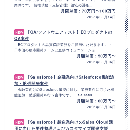
案件です。 債権債務（支払管理）領域の開発...
月額単価：70万円〜100万円
2025年08月14日
【QA/ソフトウェアテスト】ECプロダクトの
NEW
QA案件
・ECプロダクトの品質保証業務をご担当いただきます。 ・
日本側の顧客開発チームと直接コミュニケーショ...
月額単価：50万円〜
2026年08月06日
【Salesforce】金融業向けSalesforce機能追
NEW
加・拡張開発案件
・金融業向けのSalesforce環境に対し、業務要件に応じた機
能追加・拡張開発を行う案件です。 ・Salesfor...
月額単価：80万円〜
2026年08月06日
【Salesforce】製造業向けのSales Cloud活
NEW
用に向けた要件整理およびカスタマイズ開発支援