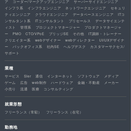
ア
コーダー/マークアップエンジニア
サーバーサイドエンジニア
インフラ系
インフラエンジニア
ネットワークエンジニア
セキュリ
ティエンジニア
クラウドエンジニア
データベースエンジニア
ITコ
ンサルタント系
ITコンサルタント
プリセールス
データサイエンテ
ィスト
管理系
プロジェクトマネージャー
プロダクトマネージャ
ー
PMO
CTO/VPoE
ブリッジSE
その他
IT講師・トレーナー
クリエイター系
webデザイナー
webディレクター
UI/UXデザイナ
ー
バックオフィス系
社内SE
ヘルプデスク
カスタマーサクセス/
サポート
業種
サービス
SIer
通信
インターネット
ソフトウェア
メディア
ゲーム
広告
web制作
ハードウェア
金融・不動産
メーカー
小売り
流通
医療
コンサルティング
就業形態
フリーランス（常駐）
フリーランス（在宅）
勤務地