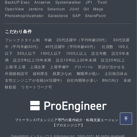
BackUP Exec
Arcserve
Systemwalker
JP1
Tivoli
OpenView
Jenkins
Selenium
JUnit
Git
Maya
Photoshop/illustrator
Salesforce
SAP
SharePoint
こだわり条件
フレックスタイム制
年齢
20代活躍中（平均年齢20代）
30代活躍
中（平均年齢30代）
40代活躍中（平均年齢40代）
社員数
100人
以下
300人以下
1000人以下
1000人以上
設立年数
設立5年未
満
設立5年以上10年未満
設立10年以上20年未満
設立20年以上
上場/非上場
上場企業
上場準備中
グローバル
英語が活かせる
外国籍相談可
福利厚生
残業少なめ
離職率が低い
土日祝日休み
女性エンジニアが在籍(or活躍中)
自社内開発が多い
BtoC向け
未経
験歓迎
リモートワーク可
フリーランスITエンジニア専門の案件紹介・転職支援エージェント
【プロエンジニア】
Copyright© インターノウス internous,inc. 2005-2021 All rights reserved.