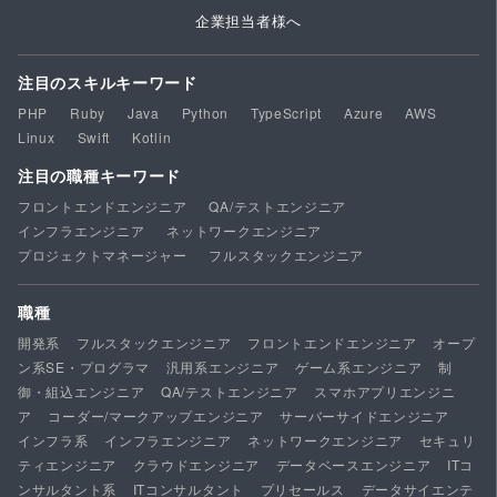
企業担当者様へ
注目のスキルキーワード
PHP
Ruby
Java
Python
TypeScript
Azure
AWS
Linux
Swift
Kotlin
注目の職種キーワード
フロントエンドエンジニア
QA/テストエンジニア
インフラエンジニア
ネットワークエンジニア
プロジェクトマネージャー
フルスタックエンジニア
職種
開発系
フルスタックエンジニア
フロントエンドエンジニア
オープ
ン系SE・プログラマ
汎用系エンジニア
ゲーム系エンジニア
制
御・組込エンジニア
QA/テストエンジニア
スマホアプリエンジニ
ア
コーダー/マークアップエンジニア
サーバーサイドエンジニア
インフラ系
インフラエンジニア
ネットワークエンジニア
セキュリ
ティエンジニア
クラウドエンジニア
データベースエンジニア
ITコ
ンサルタント系
ITコンサルタント
プリセールス
データサイエンテ