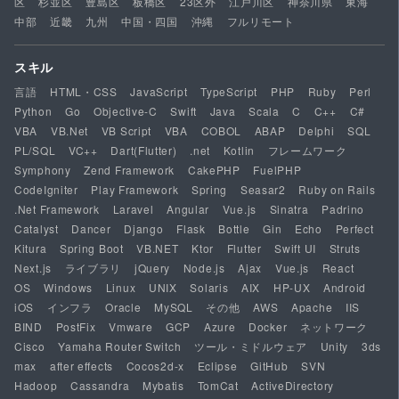
区
杉並区
豊島区
板橋区
23区外
江戸川区
神奈川県
東海
中部
近畿
九州
中国・四国
沖縄
フルリモート
スキル
言語
HTML・CSS
JavaScript
TypeScript
PHP
Ruby
Perl
Python
Go
Objective-C
Swift
Java
Scala
C
C++
C#
VBA
VB.Net
VB Script
VBA
COBOL
ABAP
Delphi
SQL
PL/SQL
VC++
Dart(Flutter)
.net
Kotlin
フレームワーク
Symphony
Zend Framework
CakePHP
FuelPHP
CodeIgniter
Play Framework
Spring
Seasar2
Ruby on Rails
.Net Framework
Laravel
Angular
Vue.js
Sinatra
Padrino
Catalyst
Dancer
Django
Flask
Bottle
Gin
Echo
Perfect
Kitura
Spring Boot
VB.NET
Ktor
Flutter
Swift UI
Struts
Next.js
ライブラリ
jQuery
Node.js
Ajax
Vue.js
React
OS
Windows
Linux
UNIX
Solaris
AIX
HP-UX
Android
iOS
インフラ
Oracle
MySQL
その他
AWS
Apache
IIS
BIND
PostFix
Vmware
GCP
Azure
Docker
ネットワーク
Cisco
Yamaha Router Switch
ツール・ミドルウェア
Unity
3ds
max
after effects
Cocos2d-x
Eclipse
GitHub
SVN
Hadoop
Cassandra
Mybatis
TomCat
ActiveDirectory