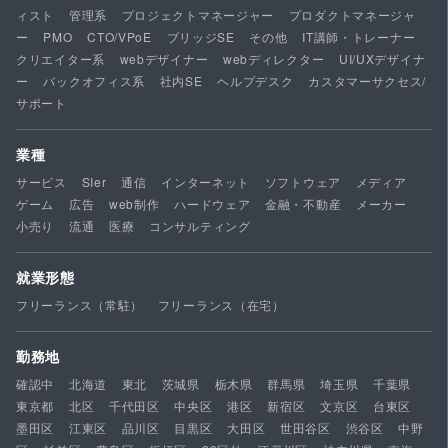
ィスト
管理系
プロジェクトマネージャー
プロダクトマネージャ
ー
PMO
CTO/VPoE
ブリッジSE
その他
IT講師・トレーナー
クリエイター系
webデザイナー
webディレクター
UI/UXデザイナ
ー
バックオフィス系
社内SE
ヘルプデスク
カスタマーサクセス/
サポート
業種
サービス
SIer
通信
インターネット
ソフトウェア
メディア
ゲーム
広告
web制作
ハードウェア
金融・不動産
メーカー
小売り
流通
医療
コンサルティング
就業形態
フリーランス（常駐）
フリーランス（在宅）
勤務地
確認中
北海道
東北
茨城県
栃木県
群馬県
埼玉県
千葉県
東京都
北区
千代田区
中央区
港区
新宿区
文京区
台東区
墨田区
江東区
品川区
目黒区
大田区
世田谷区
渋谷区
中野