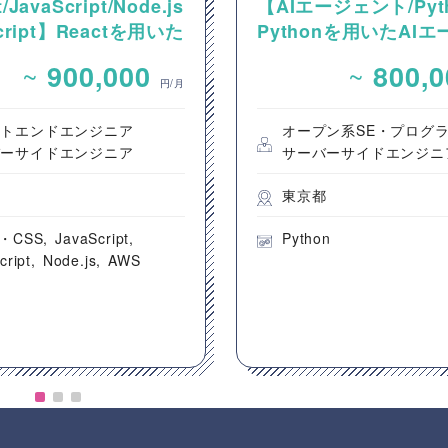
/JavaScript/Node.js
【AIエージェント/Pyt
Script】Reactを用いた
Pythonを用いたAI
ンテンツ配信システム
ント設計・開発案件
~
~
900,000
800,
ントエンド開発案件
円/月
ントエンドエンジニア
オープン系SE・プログ
バーサイドエンジニア
サーバーサイドエンジニ
都
東京都
・CSS
JavaScript
Python
cript
Node.js
AWS