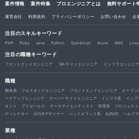
案件情報
案件特集
プロエンジニアとは
無料サポート
運営会社
利用規約
プライバシーポリシー
お問い合わせ
企
注目のスキルキーワード
PHP
Ruby
Java
Python
TypeScript
Azure
AWS
Linu
注目の職種キーワード
フロントエンドエンジニア
QA/テストエンジニア
インフラエンジニ
職種
開発系
フルスタックエンジニア
フロントエンドエンジニア
オープン
ークアップエンジニア
サーバーサイドエンジニア
インフラ系
インフ
タント
プリセールス
データサイエンティスト
管理系
プロジェクト
ディレクター
UI/UXデザイナー
バックオフィス系
社内SE
ヘルプ
業種