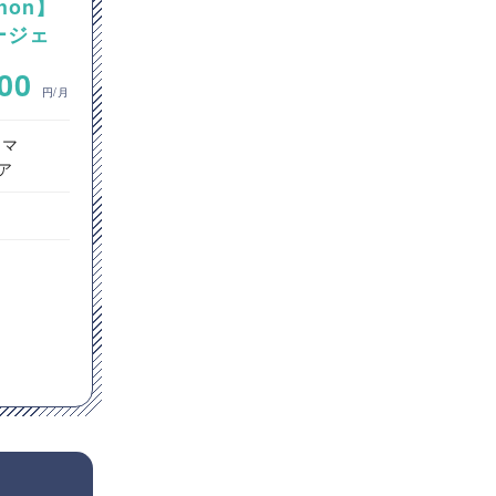
hon】
【Java】大手通信会社向け
エージェ
Javaカスタム開発案件
~
000
700,000
円/月
円/月
ラマ
サーバーサイドエンジニア
ア
インフラエンジニア
ヘルプデスク
東京都
Java
Linux
GitHub
Git