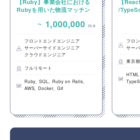
【Ruby】事業会社における
【React
Rubyを用いた物流マッチン
/Type
グプラットフォームのバック
動画コ
~
1,000,000
エンドエンジニア募集
のフロ
円/月
フロントエンドエンジニア
フロ
サーバーサイドエンジニア
サー
クラウドエンジニア
東京
フルリモート
HTML
Ruby
SQL
Ruby on Rails
TypeS
AWS
Docker
Git