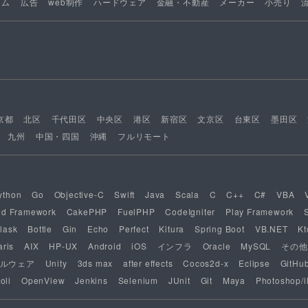
ーム
広告
web制作
ハードウェア
金融・不動産
メーカー
小売り
京都
北区
千代田区
中央区
港区
新宿区
文京区
台東区
墨田区
九州
中国・四国
沖縄
フルリモート
ython
Go
Objective-C
Swift
Java
Scala
C
C++
C#
VBA
nd Framework
CakePHP
FuelPHP
CodeIgniter
Play Framework
lask
Bottle
Gin
Echo
Perfect
Kitura
Spring Boot
VB.NET
Kt
aris
AIX
HP-UX
Android
iOS
インフラ
Oracle
MySQL
その他
ルウェア
Unity
3ds max
after effects
Cocos2d-x
Eclipse
GitHu
oli
OpenView
Jenkins
Selenium
JUnit
Git
Maya
Photoshop/il