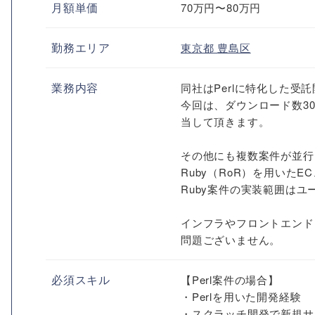
月額単価
70万円〜80万円
勤務エリア
東京都
豊島区
業務内容
同社はPerlに特化した受
今回は、ダウンロード数30
当して頂きます。
その他にも複数案件が並行
Ruby（RoR）を用いた
Ruby案件の実装範囲は
インフラやフロントエンド
問題ございません。
必須スキル
【Perl案件の場合】
・Perlを用いた開発経験
・スクラッチ開発で新規サ