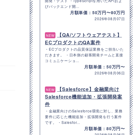
開発・テスト ・TypeScriptを用いたAPIおよ
びバックエンド開...
月額単価：50万円〜80万円
2026年08月07日
【QA/ソフトウェアテスト】
NEW
ECプロダクトのQA案件
・ECプロダクトの品質保証業務をご担当いた
だきます。 ・日本側の顧客開発チームと直接
コミュニケーショ...
月額単価：50万円〜
2026年08月06日
【Salesforce】金融業向け
NEW
Salesforce機能追加・拡張開発案
件
・金融業向けのSalesforce環境に対し、業務
要件に応じた機能追加・拡張開発を行う案件
です。 ・Salesfor...
月額単価：80万円〜
2026年08月06日