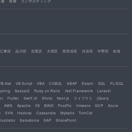
流通
医療
コンサルティング
江東区
品川区
目黒区
大田区
世田谷区
渋谷区
中野区
杉並
VB.Net
VB Script
VBA
COBOL
ABAP
Delphi
SQL
PL/SQL
Spring
Seasar2
Ruby on Rails
.Net Framework
Laravel
or
Flutter
Swift UI
Struts
Next.js
ライブラリ
jQuery
AWS
Apache
IIS
BIND
PostFix
Vmware
GCP
Azure
b
SVN
Hadoop
Cassandra
Mybatis
TomCat
lustrator
Salesforce
SAP
SharePoint