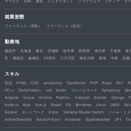
サービス
SIer
通信
インターネット
ソフトウェア
メディア
ゲ
就業形態
フリーランス（常駐）
フリーランス（在宅）
勤務地
確認中
北海道
東北
茨城県
栃木県
群馬県
埼玉県
千葉県
東
区
豊島区
板橋区
23区外
江戸川区
神奈川県
東海
中部
近畿
スキル
言語
HTML・CSS
JavaScript
TypeScript
PHP
Ruby
Perl
P
VC++
Dart(Flutter)
.net
Kotlin
フレームワーク
Symphony
Ze
Angular
Vue.js
Sinatra
Padrino
Catalyst
Dancer
Django
F
Node.js
Ajax
Vue.js
React
OS
Windows
Linux
UNIX
Sol
Docker
ネットワーク
Cisco
Yamaha Router Switch
ツール・ミド
ActiveDirectory
BackUP Exec
Arcserve
Systemwalker
JP1
Tiv