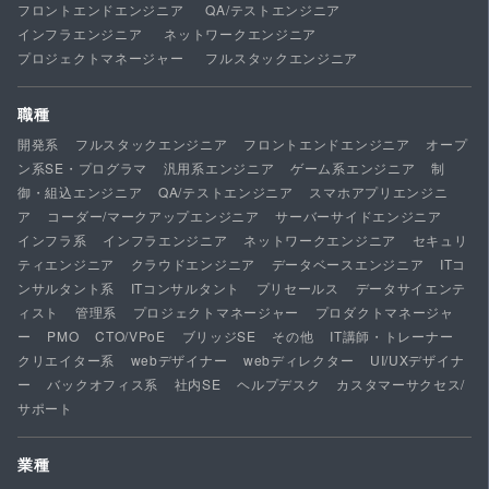
フロントエンドエンジニア
QA/テストエンジニア
インフラエンジニア
ネットワークエンジニア
プロジェクトマネージャー
フルスタックエンジニア
職種
開発系
フルスタックエンジニア
フロントエンドエンジニア
オープ
ン系SE・プログラマ
汎用系エンジニア
ゲーム系エンジニア
制
御・組込エンジニア
QA/テストエンジニア
スマホアプリエンジニ
ア
コーダー/マークアップエンジニア
サーバーサイドエンジニア
インフラ系
インフラエンジニア
ネットワークエンジニア
セキュリ
ティエンジニア
クラウドエンジニア
データベースエンジニア
ITコ
ンサルタント系
ITコンサルタント
プリセールス
データサイエンテ
ィスト
管理系
プロジェクトマネージャー
プロダクトマネージャ
ー
PMO
CTO/VPoE
ブリッジSE
その他
IT講師・トレーナー
クリエイター系
webデザイナー
webディレクター
UI/UXデザイナ
ー
バックオフィス系
社内SE
ヘルプデスク
カスタマーサクセス/
サポート
業種