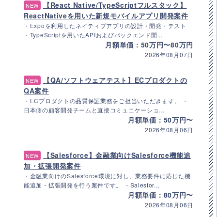
【React Native/TypeScriptフルスタック】
NEW
ReactNativeを用いた新規モバイルアプリ開発案件
・Expoを利用したネイティブアプリの設計・開発・テスト
・TypeScriptを用いたAPIおよびバックエンド開...
月額単価：50万円〜80万円
2026年08月07日
【QA/ソフトウェアテスト】ECプロダクトの
NEW
QA案件
・ECプロダクトの品質保証業務をご担当いただきます。 ・
日本側の顧客開発チームと直接コミュニケーショ...
月額単価：50万円〜
2026年08月06日
【Salesforce】金融業向けSalesforce機能追
NEW
加・拡張開発案件
・金融業向けのSalesforce環境に対し、業務要件に応じた機
能追加・拡張開発を行う案件です。 ・Salesfor...
月額単価：80万円〜
2026年08月06日