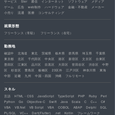
サービス
SIer
通信
インターネット
ソフトウェア
メディア
ゲーム
広告
web制作
ハードウェア
金融・不動産
メーカー
小売り
流通
医療
コンサルティング
就業形態
フリーランス（常駐）
フリーランス（在宅）
勤務地
確認中
北海道
東北
茨城県
栃木県
群馬県
埼玉県
千葉県
東京都
北区
千代田区
中央区
港区
新宿区
文京区
台東区
墨田区
江東区
品川区
目黒区
大田区
世田谷区
渋谷区
中野
区
杉並区
豊島区
板橋区
23区外
江戸川区
神奈川県
東海
中部
近畿
九州
中国・四国
沖縄
フルリモート
スキル
言語
HTML・CSS
JavaScript
TypeScript
PHP
Ruby
Perl
Python
Go
Objective-C
Swift
Java
Scala
C
C++
C#
VBA
VB.Net
VB Script
VBA
COBOL
ABAP
Delphi
SQL
PL/SQL
VC++
Dart(Flutter)
.net
Kotlin
フレームワーク