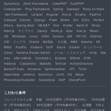
Symphony
Zend Framework
CakePHP
FuelPHP
CodeIgniter
Play Framework
Spring
Seasar2
Ruby on Rails
.Net Framework
Laravel
Angular
Vue.js
Sinatra
Padrino
Catalyst
Dancer
Django
Flask
Bottle
Gin
Echo
Perfect
Kitura
Spring Boot
VB.NET
Ktor
Flutter
Swift UI
Struts
Next.js
ライブラリ
jQuery
Node.js
Ajax
Vue.js
React
OS
Windows
Linux
UNIX
Solaris
AIX
HP-UX
Android
iOS
インフラ
Oracle
MySQL
その他
AWS
Apache
IIS
BIND
PostFix
Vmware
GCP
Azure
Docker
ネットワーク
Cisco
Yamaha Router Switch
ツール・ミドルウェア
Unity
3ds
max
after effects
Cocos2d-x
Eclipse
GitHub
SVN
Hadoop
Cassandra
Mybatis
TomCat
ActiveDirectory
BackUP Exec
Arcserve
Systemwalker
JP1
Tivoli
OpenView
Jenkins
Selenium
JUnit
Git
Maya
Photoshop/illustrator
Salesforce
SAP
SharePoint
こだわり条件
フレックスタイム制
年齢
20代活躍中（平均年齢20代）
30代活躍
中（平均年齢30代）
40代活躍中（平均年齢40代）
社員数
100人
以下
300人以下
1000人以下
1000人以上
設立年数
設立5年未