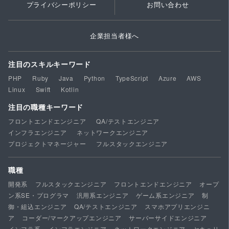
プライバシーポリシー
お問い合わせ
企業担当者様へ
注目のスキルキーワード
PHP
Ruby
Java
Python
TypeScript
Azure
AWS
Linux
Swift
Kotlin
注目の職種キーワード
フロントエンドエンジニア
QA/テストエンジニア
インフラエンジニア
ネットワークエンジニア
プロジェクトマネージャー
フルスタックエンジニア
職種
開発系
フルスタックエンジニア
フロントエンドエンジニア
オープ
ン系SE・プログラマ
汎用系エンジニア
ゲーム系エンジニア
制
御・組込エンジニア
QA/テストエンジニア
スマホアプリエンジニ
ア
コーダー/マークアップエンジニア
サーバーサイドエンジニア
インフラ系
インフラエンジニア
ネットワークエンジニア
セキュリ