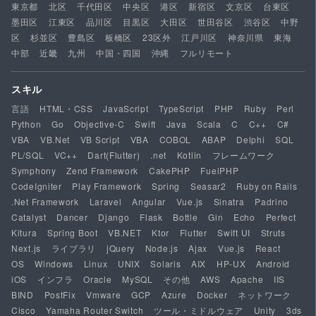
東京都
北区
千代田区
中央区
港区
新宿区
文京区
台東区
墨田区
江東区
品川区
目黒区
大田区
世田谷区
渋谷区
中野
区
杉並区
豊島区
板橋区
23区外
江戸川区
神奈川県
東海
中部
近畿
九州
中国・四国
沖縄
フルリモート
スキル
言語
HTML・CSS
JavaScript
TypeScript
PHP
Ruby
Perl
Python
Go
Objective-C
Swift
Java
Scala
C
C++
C#
VBA
VB.Net
VB Script
VBA
COBOL
ABAP
Delphi
SQL
PL/SQL
VC++
Dart(Flutter)
.net
Kotlin
フレームワーク
Symphony
Zend Framework
CakePHP
FuelPHP
CodeIgniter
Play Framework
Spring
Seasar2
Ruby on Rails
.Net Framework
Laravel
Angular
Vue.js
Sinatra
Padrino
Catalyst
Dancer
Django
Flask
Bottle
Gin
Echo
Perfect
Kitura
Spring Boot
VB.NET
Ktor
Flutter
Swift UI
Struts
Next.js
ライブラリ
jQuery
Node.js
Ajax
Vue.js
React
OS
Windows
Linux
UNIX
Solaris
AIX
HP-UX
Android
iOS
インフラ
Oracle
MySQL
その他
AWS
Apache
IIS
BIND
PostFix
Vmware
GCP
Azure
Docker
ネットワーク
Cisco
Yamaha Router Switch
ツール・ミドルウェア
Unity
3ds