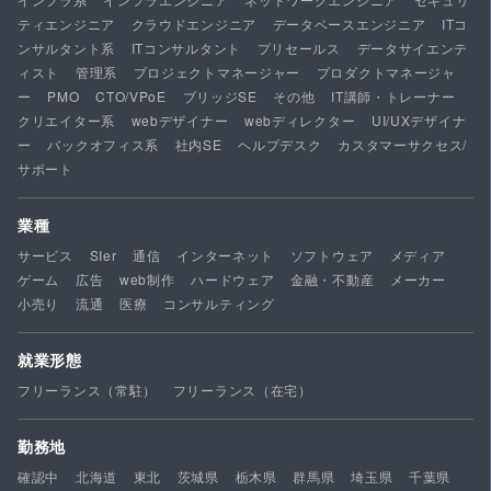
ティエンジニア
クラウドエンジニア
データベースエンジニア
ITコ
ンサルタント系
ITコンサルタント
プリセールス
データサイエンテ
ィスト
管理系
プロジェクトマネージャー
プロダクトマネージャ
ー
PMO
CTO/VPoE
ブリッジSE
その他
IT講師・トレーナー
クリエイター系
webデザイナー
webディレクター
UI/UXデザイナ
ー
バックオフィス系
社内SE
ヘルプデスク
カスタマーサクセス/
サポート
業種
サービス
SIer
通信
インターネット
ソフトウェア
メディア
ゲーム
広告
web制作
ハードウェア
金融・不動産
メーカー
小売り
流通
医療
コンサルティング
就業形態
フリーランス（常駐）
フリーランス（在宅）
勤務地
確認中
北海道
東北
茨城県
栃木県
群馬県
埼玉県
千葉県