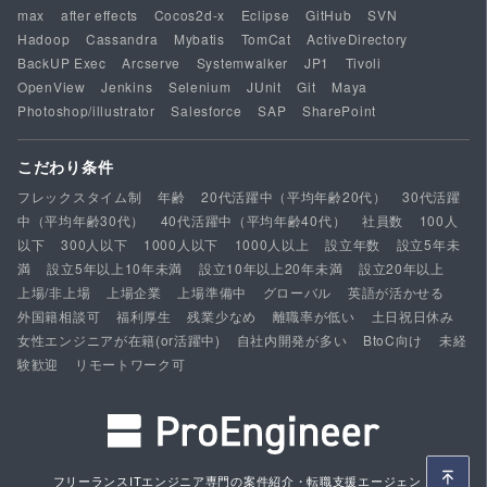
max
after effects
Cocos2d-x
Eclipse
GitHub
SVN
Hadoop
Cassandra
Mybatis
TomCat
ActiveDirectory
BackUP Exec
Arcserve
Systemwalker
JP1
Tivoli
OpenView
Jenkins
Selenium
JUnit
Git
Maya
Photoshop/illustrator
Salesforce
SAP
SharePoint
こだわり条件
フレックスタイム制
年齢
20代活躍中（平均年齢20代）
30代活躍
中（平均年齢30代）
40代活躍中（平均年齢40代）
社員数
100人
以下
300人以下
1000人以下
1000人以上
設立年数
設立5年未
満
設立5年以上10年未満
設立10年以上20年未満
設立20年以上
上場/非上場
上場企業
上場準備中
グローバル
英語が活かせる
外国籍相談可
福利厚生
残業少なめ
離職率が低い
土日祝日休み
女性エンジニアが在籍(or活躍中)
自社内開発が多い
BtoC向け
未経
験歓迎
リモートワーク可
フリーランスITエンジニア専門の案件紹介・転職支援エージェント