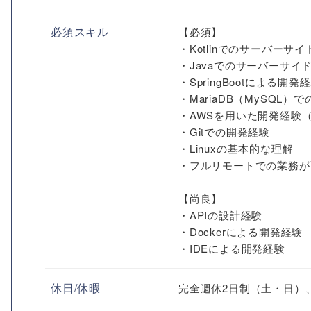
必須スキル
【必須】
・Kotlinでのサーバー
・Javaでのサーバーサ
・SpringBootによる開発
・MariaDB（MySQL）
・AWSを用いた開発経験（E
・Gitでの開発経験
・Linuxの基本的な理解
・フルリモートでの業務が
【尚良】
・APIの設計経験
・Dockerによる開発経験
・IDEによる開発経験
休日/休暇
完全週休2日制（土・日）