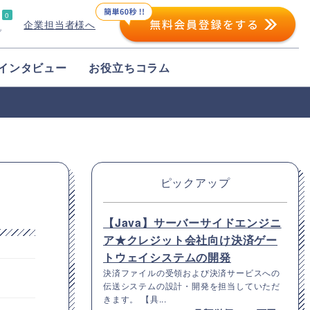
0
企業担当者様へ
プ
インタビュー
お役立ちコラム
ピックアップ
【Java】サーバーサイドエンジニ
ア★クレジット会社向け決済ゲー
トウェイシステムの開発
決済ファイルの受領および決済サービスへの
伝送システムの設計・開発を担当していただ
きます。 【具...