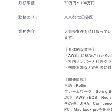
月額単価
70万円〜100万円
勤務エリア
東京都
世田谷区
業務内容
大規模案件を請け負ってい
ます。
【具体的な業務】
・AWS上に構築されたKo
・社内メンバーと社外クラ
・機能追加などの相談に対
【開発環境】
言語：Kotlin
フレームワーク：Spring Boo
環境：AWS（ECS、Redis
その他：JIRA、Confluence
PC：Mac book proを