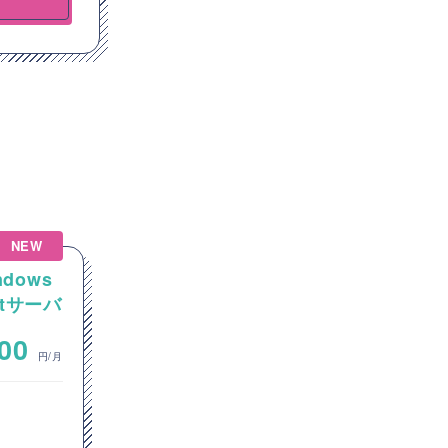
NEW
NEW
ndows
【C#】事業移管に伴う保守開
tサーバ
発環境の内製化および刷新プ
の構築案
ロジェクト支援案件（アプリ
~
000
700,000
開発要員）
円/月
円/月
オープン系SE・プログラマ
東京都