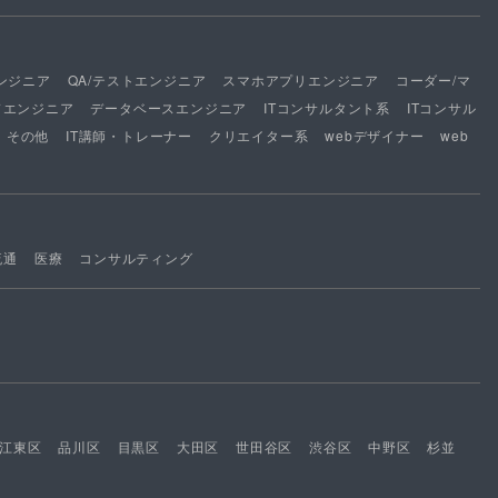
ンジニア
QA/テストエンジニア
スマホアプリエンジニア
コーダー/マ
ドエンジニア
データベースエンジニア
ITコンサルタント系
ITコンサル
その他
IT講師・トレーナー
クリエイター系
webデザイナー
web
流通
医療
コンサルティング
江東区
品川区
目黒区
大田区
世田谷区
渋谷区
中野区
杉並