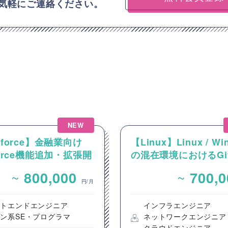
気軽にご連絡ください。
NEW
sforce】金融業向け
【Linux】Linux / Wi
sforce機能追加・拡張開
の混在環境におけるGi
ーおよびCI/CD環境
~
~
800,000
700,
件
円/月
ントエンドエンジニア
インフラエンジニア
ン系SE・プログラマ
ネットワークエンジニア
クラウドエンジニア