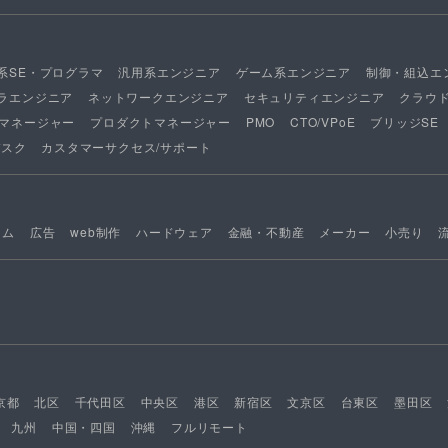
系SE・プログラマ
汎用系エンジニア
ゲーム系エンジニア
制御・組込エ
ラエンジニア
ネットワークエンジニア
セキュリティエンジニア
クラウ
マネージャー
プロダクトマネージャー
PMO
CTO/VPoE
ブリッジSE
デスク
カスタマーサクセス/サポート
ーム
広告
web制作
ハードウェア
金融・不動産
メーカー
小売り
京都
北区
千代田区
中央区
港区
新宿区
文京区
台東区
墨田区
九州
中国・四国
沖縄
フルリモート