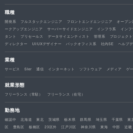
職種
開発系
フルスタックエンジニア
フロントエンドエンジニア
オープン
ークアップエンジニア
サーバーサイドエンジニア
インフラ系
インフ
タント
プリセールス
データサイエンティスト
管理系
プロジェクト
ディレクター
UI/UXデザイナー
バックオフィス系
社内SE
ヘルプ
業種
サービス
SIer
通信
インターネット
ソフトウェア
メディア
ゲ
就業形態
フリーランス（常駐）
フリーランス（在宅）
勤務地
確認中
北海道
東北
茨城県
栃木県
群馬県
埼玉県
千葉県
東
区
豊島区
板橋区
23区外
江戸川区
神奈川県
東海
中部
近畿