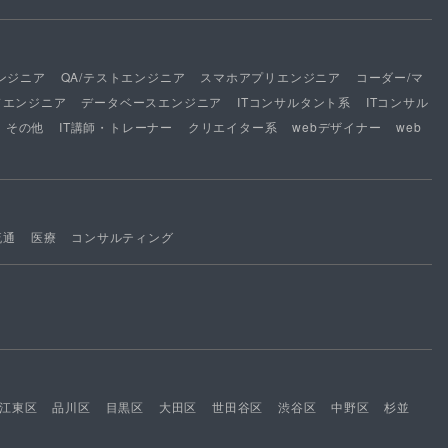
ンジニア
QA/テストエンジニア
スマホアプリエンジニア
コーダー/マ
ドエンジニア
データベースエンジニア
ITコンサルタント系
ITコンサル
その他
IT講師・トレーナー
クリエイター系
webデザイナー
web
流通
医療
コンサルティング
江東区
品川区
目黒区
大田区
世田谷区
渋谷区
中野区
杉並