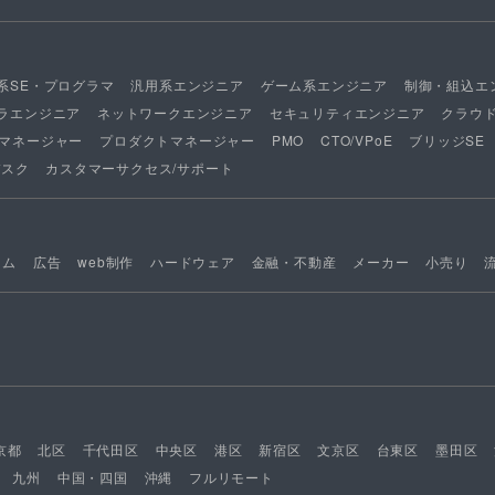
系SE・プログラマ
汎用系エンジニア
ゲーム系エンジニア
制御・組込エ
ラエンジニア
ネットワークエンジニア
セキュリティエンジニア
クラウ
マネージャー
プロダクトマネージャー
PMO
CTO/VPoE
ブリッジSE
デスク
カスタマーサクセス/サポート
ーム
広告
web制作
ハードウェア
金融・不動産
メーカー
小売り
京都
北区
千代田区
中央区
港区
新宿区
文京区
台東区
墨田区
九州
中国・四国
沖縄
フルリモート