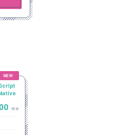
NEW
Script
【Salesforce】金融業向け
tive
Salesforce機能追加・拡張開
アプリ
発案件
~
000
800,000
円/月
円/月
フロントエンドエンジニア
オープン系SE・プログラマ