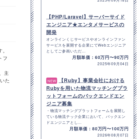
【PHP/Laravel】サーバーサイド
エンジニア★エンタメサービスの
開発
オンラインくじサービスやオンラインファン
サービスを展開する企業にてWebエンジニア
す。
としてご参画いただ...
月額単価：60万円〜90万円
トフ
2025年09月04日
り、主
【Ruby】事業会社における
ていた
NEW
Rubyを用いた物流マッチングプラ
ットフォームのバックエンドエン
ジニア募集
・物流マッチングプラットフォームを展開し
ている物流テック企業において、バックエン
ドエンジニアとし...
月額単価：80万円〜100万円
2026年08月07日