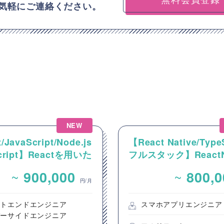
気軽にご連絡ください。
NEW
/JavaScript/Node.js
【React Native/Type
Script】Reactを用いた
フルスタック】ReactNa
ンテンツ配信システム
を用いた新規モバイル
~
~
900,000
800,
ントエンド開発案件
開発案件
円/月
ントエンドエンジニア
スマホアプリエンジニア
バーサイドエンジニア