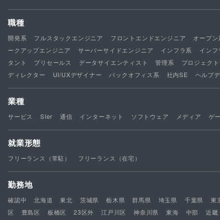
職種
開発系
フルスタックエンジニア
フロントエンドエンジニア
オープン
ークアップエンジニア
サーバーサイドエンジニア
インフラ系
インフ
タント
プリセールス
データサイエンティスト
管理系
プロジェクト
ディレクター
UI/UXデザイナー
バックオフィス系
社内SE
ヘルプ
業種
サービス
SIer
通信
インターネット
ソフトウェア
メディア
ゲ
就業形態
フリーランス（常駐）
フリーランス（在宅）
勤務地
確認中
北海道
東北
茨城県
栃木県
群馬県
埼玉県
千葉県
東
区
豊島区
板橋区
23区外
江戸川区
神奈川県
東海
中部
近畿