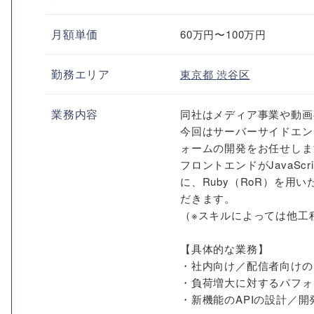
月額単価
60万円〜100万円
勤務エリア
東京都
渋谷区
業務内容
同社はメディア事業や動画
今回はサーバーサイドエン
ォームの開発をお任せしま
フロントエンドがJavaScr
に、Ruby（RoR）を
だきます。
（※スキルによっては他工
【具体的な業務】
・社内向け／配信者向けの
・負荷増大に対するパフォ
・新機能のAPIの設計／開