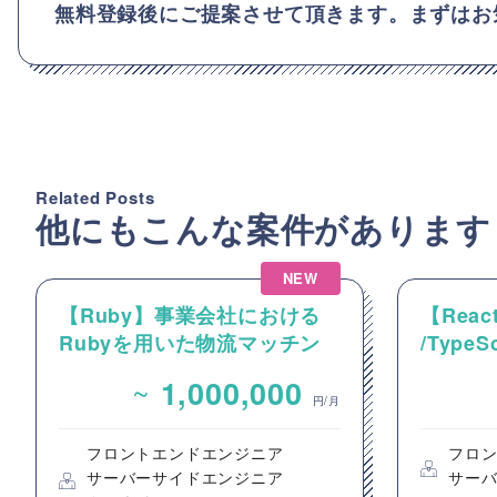
無料登録後にご提案させて頂きます。まずはお
Related Posts
他にもこんな案件があります
NEW
【Ruby】事業会社における
【React
Rubyを用いた物流マッチン
/Type
グプラットフォームのバック
動画コ
~
1,000,000
エンドエンジニア募集
のフロ
円/月
フロントエンドエンジニア
フロ
サーバーサイドエンジニア
サー