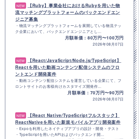
【Ruby】事業会社におけるRubyを用いた物
NEW
流マッチングプラットフォームのバックエンドエン
ジニア募集
・物流マッチングプラットフォームを展開している物流テッ
ク企業において、バックエンドエンジニアとし...
月額単価：80万円〜100万円
2026年08月07日
【React/JavaScript/Node.js/TypeScript】
NEW
Reactを用いた動画コンテンツ配信システムのフロ
ントエンド開発案件
・動画コンテンツ配信システムを運営している企業にて、フ
ロントサイトのお客様向けカスタマイズ開発作...
月額単価：70万円〜90万円
2026年08月07日
【React Native/TypeScriptフルスタック】
NEW
ReactNativeを用いた新規モバイルアプリ開発案件
・Expoを利用したネイティブアプリの設計・開発・テスト
・TypeScriptを用いたAPIおよびバックエンド開...