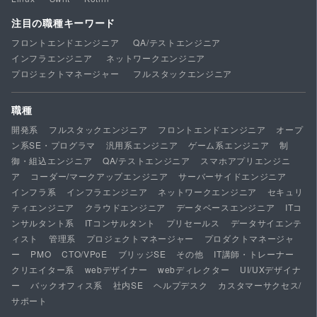
注目の職種キーワード
フロントエンドエンジニア
QA/テストエンジニア
インフラエンジニア
ネットワークエンジニア
プロジェクトマネージャー
フルスタックエンジニア
職種
開発系
フルスタックエンジニア
フロントエンドエンジニア
オープ
ン系SE・プログラマ
汎用系エンジニア
ゲーム系エンジニア
制
御・組込エンジニア
QA/テストエンジニア
スマホアプリエンジニ
ア
コーダー/マークアップエンジニア
サーバーサイドエンジニア
インフラ系
インフラエンジニア
ネットワークエンジニア
セキュリ
ティエンジニア
クラウドエンジニア
データベースエンジニア
ITコ
ンサルタント系
ITコンサルタント
プリセールス
データサイエンテ
ィスト
管理系
プロジェクトマネージャー
プロダクトマネージャ
ー
PMO
CTO/VPoE
ブリッジSE
その他
IT講師・トレーナー
クリエイター系
webデザイナー
webディレクター
UI/UXデザイナ
ー
バックオフィス系
社内SE
ヘルプデスク
カスタマーサクセス/
サポート