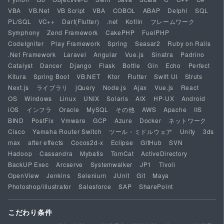
VBA
VB.Net
VB Script
VBA
COBOL
ABAP
Delphi
SQL
PL/SQL
VC++
Dart(Flutter)
.net
Kotlin
フレームワーク
Symphony
Zend Framework
CakePHP
FuelPHP
CodeIgniter
Play Framework
Spring
Seasar2
Ruby on Rails
.Net Framework
Laravel
Angular
Vue.js
Sinatra
Padrino
Catalyst
Dancer
Django
Flask
Bottle
Gin
Echo
Perfect
Kitura
Spring Boot
VB.NET
Ktor
Flutter
Swift UI
Struts
Next.js
ライブラリ
jQuery
Node.js
Ajax
Vue.js
React
OS
Windows
Linux
UNIX
Solaris
AIX
HP-UX
Android
iOS
インフラ
Oracle
MySQL
その他
AWS
Apache
IIS
BIND
PostFix
Vmware
GCP
Azure
Docker
ネットワーク
Cisco
Yamaha Router Switch
ツール・ミドルウェア
Unity
3ds
max
after effects
Cocos2d-x
Eclipse
GitHub
SVN
Hadoop
Cassandra
Mybatis
TomCat
ActiveDirectory
BackUP Exec
Arcserve
Systemwalker
JP1
Tivoli
OpenView
Jenkins
Selenium
JUnit
Git
Maya
Photoshop/illustrator
Salesforce
SAP
SharePoint
こだわり条件