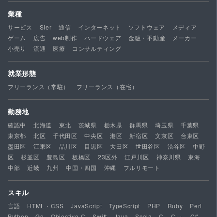
業種
サービス
SIer
通信
インターネット
ソフトウェア
メディア
ゲーム
広告
web制作
ハードウェア
金融・不動産
メーカー
小売り
流通
医療
コンサルティング
就業形態
フリーランス（常駐）
フリーランス（在宅）
勤務地
確認中
北海道
東北
茨城県
栃木県
群馬県
埼玉県
千葉県
東京都
北区
千代田区
中央区
港区
新宿区
文京区
台東区
墨田区
江東区
品川区
目黒区
大田区
世田谷区
渋谷区
中野
区
杉並区
豊島区
板橋区
23区外
江戸川区
神奈川県
東海
中部
近畿
九州
中国・四国
沖縄
フルリモート
スキル
言語
HTML・CSS
JavaScript
TypeScript
PHP
Ruby
Perl
Python
Go
Objective-C
Swift
Java
Scala
C
C++
C#