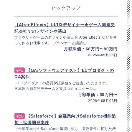
ピックアップ
【After Effects】UI/UXデザイナー★ゲーム開発受
託会社でのデザインや演出
ブラウザーゲームのデザインや演出を After Effects などを使
って作るお仕事です。 プランナーと議論し...
月額単価：60万円〜80万円
2025年05月26日
【QA/ソフトウェアテスト】ECプロダクトの
NEW
QA案件
・ECプロダクトの品質保証業務をご担当いただきます。 ・
日本側の顧客開発チームと直接コミュニケーシ...
月額単価：50万円〜
2026年08月06日
【Salesforce】金融業向けSalesforce機能追
NEW
加・拡張開発案件
・金融業向けのSalesforce環境に対し、業務要件に応じた機