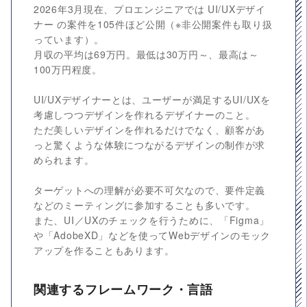
2026年3月現在、プロエンジニアでは UI/UXデザイ
ナー の案件を105件ほど公開（※非公開案件も取り扱
っています）。
月収の平均は69万円。最低は30万円～、最高は～
100万円程度。
UI/UXデザイナーとは、ユーザーが満足するUI/UXを
考慮しつつデザインを作れるデザイナーのこと。
ただ美しいデザインを作れるだけでなく、顧客があ
っと驚くような体験につながるデザインの制作が求
められます。
ターゲットへの理解が必要不可欠なので、要件定義
などのミーティングに参加することも多いです。
また、UI／UXのチェックを行うために、「Figma」
や「AdobeXD」などを使ってWebデザインのモック
アップを作ることもあります。
関連するフレームワーク・言語