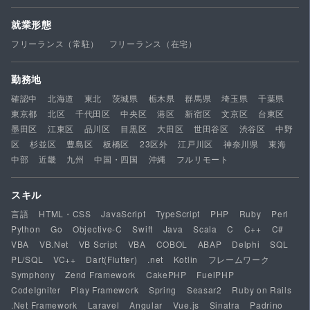
就業形態
フリーランス（常駐）
フリーランス（在宅）
勤務地
確認中
北海道
東北
茨城県
栃木県
群馬県
埼玉県
千葉県
東京都
北区
千代田区
中央区
港区
新宿区
文京区
台東区
墨田区
江東区
品川区
目黒区
大田区
世田谷区
渋谷区
中野
区
杉並区
豊島区
板橋区
23区外
江戸川区
神奈川県
東海
中部
近畿
九州
中国・四国
沖縄
フルリモート
スキル
言語
HTML・CSS
JavaScript
TypeScript
PHP
Ruby
Perl
Python
Go
Objective-C
Swift
Java
Scala
C
C++
C#
VBA
VB.Net
VB Script
VBA
COBOL
ABAP
Delphi
SQL
PL/SQL
VC++
Dart(Flutter)
.net
Kotlin
フレームワーク
Symphony
Zend Framework
CakePHP
FuelPHP
CodeIgniter
Play Framework
Spring
Seasar2
Ruby on Rails
.Net Framework
Laravel
Angular
Vue.js
Sinatra
Padrino