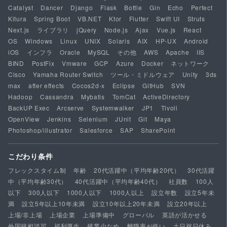
Catalyst
Dancer
Django
Flask
Bottle
Gin
Echo
Perfect
Kitura
Spring Boot
VB.NET
Ktor
Flutter
Swift UI
Struts
Next.js
ライブラリ
jQuery
Node.js
Ajax
Vue.js
React
OS
Windows
Linux
UNIX
Solaris
AIX
HP-UX
Android
iOS
インフラ
Oracle
MySQL
その他
AWS
Apache
IIS
BIND
PostFix
Vmware
GCP
Azure
Docker
ネットワーク
Cisco
Yamaha Router Switch
ツール・ミドルウェア
Unity
3ds
max
after effects
Cocos2d-x
Eclipse
GitHub
SVN
Hadoop
Cassandra
Mybatis
TomCat
ActiveDirectory
BackUP Exec
Arcserve
Systemwalker
JP1
Tivoli
OpenView
Jenkins
Selenium
JUnit
Git
Maya
Photoshop/illustrator
Salesforce
SAP
SharePoint
こだわり条件
フレックスタイム制
年齢
20代活躍中（平均年齢20代）
30代活躍
中（平均年齢30代）
40代活躍中（平均年齢40代）
社員数
100人
以下
300人以下
1000人以下
1000人以上
設立年数
設立5年未
満
設立5年以上10年未満
設立10年以上20年未満
設立20年以上
上場/非上場
上場企業
上場準備中
グローバル
英語が活かせる
外国籍相談可
福利厚生
残業少なめ
離職率が低い
土日祝日休み