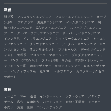
職種
開発系
フルスタックエンジニア
フロントエンドエンジニア
オープ
ン系SE・プログラマ
汎用系エンジニア
ゲーム系エンジニア
制
御・組込エンジニア
QA/テストエンジニア
スマホアプリエンジニ
ア
コーダー/マークアップエンジニア
サーバーサイドエンジニア
インフラ系
インフラエンジニア
ネットワークエンジニア
セキュリ
ティエンジニア
クラウドエンジニア
データベースエンジニア
ITコ
ンサルタント系
ITコンサルタント
プリセールス
データサイエンテ
ィスト
管理系
プロジェクトマネージャー
プロダクトマネージャ
ー
PMO
CTO/VPoE
ブリッジSE
その他
IT講師・トレーナー
クリエイター系
webデザイナー
webディレクター
UI/UXデザイナ
ー
バックオフィス系
社内SE
ヘルプデスク
カスタマーサクセス/
サポート
業種
サービス
SIer
通信
インターネット
ソフトウェア
メディア
ゲーム
広告
web制作
ハードウェア
金融・不動産
メーカー
小売り
流通
医療
コンサルティング