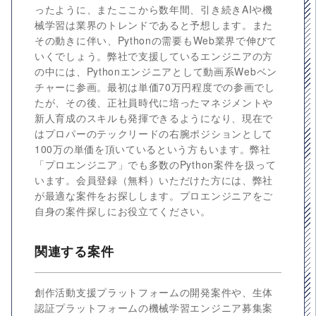
ったように、またここから数年間、引き続きAIや機
械学習は業界のトレンドであると予想します。また
その動きに伴い、Pythonの需要もWeb業界で伸びて
いくでしょう。弊社で支援しているエンジニアの方
の中には、Pythonエンジニアとして動画系Webベン
チャーに参画。最初は単価70万円程度での参画でし
たが、その後、正社員時代に培ったマネジメントや
新人育成のスキルも発揮できるようになり、現在で
はプロパーのテックリードの右腕ポジションとして
100万の単価を頂いているという方もいます。弊社
「プロエンジニア」でも多数のPython案件を扱って
います。会員登録（無料）いただけた方には、弊社
が最適な案件をお探しします。プロエンジニアをご
自身の案件探しにお役立てください。
関連する案件
創作活動支援プラットフォームの開発案件や、生体
認証プラットフォームの機械学習エンジニア募集案