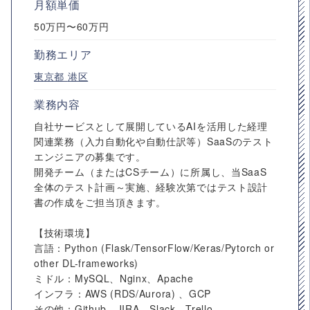
月額単価
50万円〜60万円
勤務エリア
東京都
港区
業務内容
自社サービスとして展開しているAIを活用した経理
関連業務（入力自動化や自動仕訳等）SaaSのテスト
エンジニアの募集です。
開発チーム（またはCSチーム）に所属し、当SaaS
全体のテスト計画～実施、経験次第ではテスト設計
書の作成をご担当頂きます。
【技術環境】
言語：Python (Flask/TensorFlow/Keras/Pytorch or
other DL-frameworks)
ミドル：MySQL、Nginx、Apache
インフラ：AWS (RDS/Aurora) 、GCP
その他：Github、JIRA、Slack、Trello、