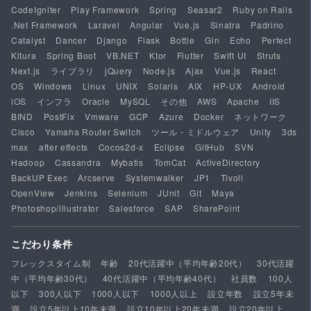
CodeIgniter
Play Framework
Spring
Seasar2
Ruby on Rails
.Net Framework
Laravel
Angular
Vue.js
Sinatra
Padrino
Catalyst
Dancer
Django
Flask
Bottle
Gin
Echo
Perfect
Kitura
Spring Boot
VB.NET
Ktor
Flutter
Swift UI
Struts
Next.js
ライブラリ
jQuery
Node.js
Ajax
Vue.js
React
OS
Windows
Linux
UNIX
Solaris
AIX
HP-UX
Android
iOS
インフラ
Oracle
MySQL
その他
AWS
Apache
IIS
BIND
PostFix
Vmware
GCP
Azure
Docker
ネットワーク
Cisco
Yamaha Router Switch
ツール・ミドルウェア
Unity
3ds
max
after effects
Cocos2d-x
Eclipse
GitHub
SVN
Hadoop
Cassandra
Mybatis
TomCat
ActiveDirectory
BackUP Exec
Arcserve
Systemwalker
JP1
Tivoli
OpenView
Jenkins
Selenium
JUnit
Git
Maya
Photoshop/illustrator
Salesforce
SAP
SharePoint
こだわり条件
フレックスタイム制
年齢
20代活躍中（平均年齢20代）
30代活躍
中（平均年齢30代）
40代活躍中（平均年齢40代）
社員数
100人
以下
300人以下
1000人以下
1000人以上
設立年数
設立5年未
満
設立5年以上10年未満
設立10年以上20年未満
設立20年以上