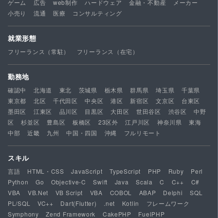
ゲーム
広告
web制作
ハードウェア
金融・不動産
メーカー
小売り
流通
医療
コンサルティング
就業形態
フリーランス（常駐）
フリーランス（在宅）
勤務地
確認中
北海道
東北
茨城県
栃木県
群馬県
埼玉県
千葉県
東京都
北区
千代田区
中央区
港区
新宿区
文京区
台東区
墨田区
江東区
品川区
目黒区
大田区
世田谷区
渋谷区
中野
区
杉並区
豊島区
板橋区
23区外
江戸川区
神奈川県
東海
中部
近畿
九州
中国・四国
沖縄
フルリモート
スキル
言語
HTML・CSS
JavaScript
TypeScript
PHP
Ruby
Perl
Python
Go
Objective-C
Swift
Java
Scala
C
C++
C#
VBA
VB.Net
VB Script
VBA
COBOL
ABAP
Delphi
SQL
PL/SQL
VC++
Dart(Flutter)
.net
Kotlin
フレームワーク
Symphony
Zend Framework
CakePHP
FuelPHP