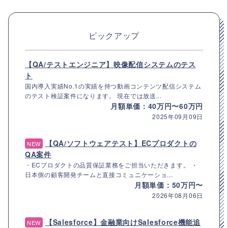
ピックアップ
【QA/テストエンジニア】映像配信システムのテス
ト
国内導入実績No.1の実績を持つ動画コンテンツ配信システム
のテスト検証案件になります。 現在では放送...
月額単価：40万円〜60万円
2025年09月09日
【QA/ソフトウェアテスト】ECプロダクトの
NEW
QA案件
・ECプロダクトの品質保証業務をご担当いただきます。 ・
日本側の顧客開発チームと直接コミュニケーショ...
月額単価：50万円〜
2026年08月06日
【Salesforce】金融業向けSalesforce機能追
NEW