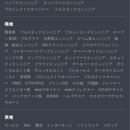
インフラエンジニア
ネットワークエンジニア
プロジェクトマネージャー
フルスタックエンジニア
職種
開発系
フルスタックエンジニア
フロントエンドエンジニア
オープ
ン系SE・プログラマ
汎用系エンジニア
ゲーム系エンジニア
制
御・組込エンジニア
QA/テストエンジニア
スマホアプリエンジニ
ア
コーダー/マークアップエンジニア
サーバーサイドエンジニア
インフラ系
インフラエンジニア
ネットワークエンジニア
セキュリ
ティエンジニア
クラウドエンジニア
データベースエンジニア
ITコ
ンサルタント系
ITコンサルタント
プリセールス
データサイエンテ
ィスト
管理系
プロジェクトマネージャー
プロダクトマネージャ
ー
PMO
CTO/VPoE
ブリッジSE
その他
IT講師・トレーナー
クリエイター系
webデザイナー
webディレクター
UI/UXデザイナ
ー
バックオフィス系
社内SE
ヘルプデスク
カスタマーサクセス/
サポート
業種
サービス
SIer
通信
インターネット
ソフトウェア
メディア