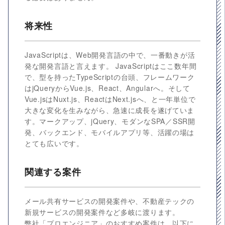
将来性
JavaScriptは、Web開発言語の中で、一番動きが活
発な開発言語と言えます。 JavaScriptはここ数年間
で、型を持ったTypeScriptの台頭、フレームワーク
はjQueryからVue.js、React、Angularへ。そして
Vue.jsはNuxt.js、ReactはNext.jsへ、と一年単位で
大きな変化を生みながら、急速に成長を遂げていま
す。マークアップ、jQuery、モダンなSPA／SSR開
発、バックエンド、モバイルアプリ等、活躍の場は
とても広いです。
関連する案件
メール共有サービスの開発案件や、不動産テックの
新規サービスの開発案件など多岐に渡ります。
弊社「プロエンジニア」のおすすめ案件は、以下に