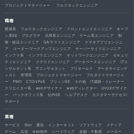
プロジェクトマネージャー
フルスタックエンジニア
職種
開発系
フルスタックエンジニア
フロントエンドエンジニア
オープ
ン系SE・プログラマ
汎用系エンジニア
ゲーム系エンジニア
制
御・組込エンジニア
QA/テストエンジニア
スマホアプリエンジニ
ア
コーダー/マークアップエンジニア
サーバーサイドエンジニア
インフラ系
インフラエンジニア
ネットワークエンジニア
セキュリ
ティエンジニア
クラウドエンジニア
データベースエンジニア
ITコ
ンサルタント系
ITコンサルタント
プリセールス
データサイエンテ
ィスト
管理系
プロジェクトマネージャー
プロダクトマネージャ
ー
PMO
CTO/VPoE
ブリッジSE
その他
IT講師・トレーナー
クリエイター系
webデザイナー
webディレクター
UI/UXデザイナ
ー
バックオフィス系
社内SE
ヘルプデスク
カスタマーサクセス/
サポート
業種
サービス
SIer
通信
インターネット
ソフトウェア
メディア
ゲーム
広告
web制作
ハードウェア
金融・不動産
メーカー