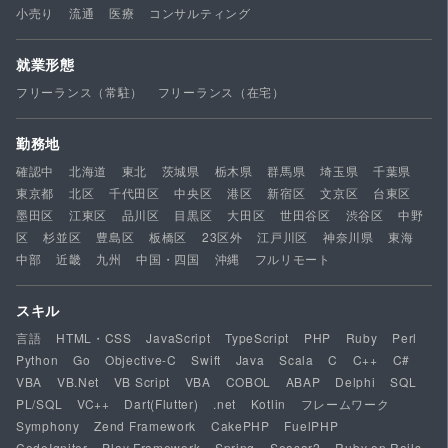
小売り
流通
医療
コンサルティング
就業形態
フリーランス（常駐）
フリーランス（在宅）
勤務地
確認中
北海道
東北
茨城県
栃木県
群馬県
埼玉県
千葉県
東京都
北区
千代田区
中央区
港区
新宿区
文京区
台東区
墨田区
江東区
品川区
目黒区
大田区
世田谷区
渋谷区
中野
区
杉並区
豊島区
板橋区
23区外
江戸川区
神奈川県
東海
中部
近畿
九州
中国・四国
沖縄
フルリモート
スキル
言語
HTML・CSS
JavaScript
TypeScript
PHP
Ruby
Perl
Python
Go
Objective-C
Swift
Java
Scala
C
C++
C#
VBA
VB.Net
VB Script
VBA
COBOL
ABAP
Delphi
SQL
PL/SQL
VC++
Dart(Flutter)
.net
Kotlin
フレームワーク
Symphony
Zend Framework
CakePHP
FuelPHP
CodeIgniter
Play Framework
Spring
Seasar2
Ruby on Rails