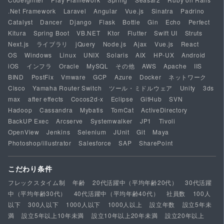
.Net Framework
Laravel
Angular
Vue.js
Sinatra
Padrino
Catalyst
Dancer
Django
Flask
Bottle
Gin
Echo
Perfect
Kitura
Spring Boot
VB.NET
Ktor
Flutter
Swift UI
Struts
Next.js
ライブラリ
jQuery
Node.js
Ajax
Vue.js
React
OS
Windows
Linux
UNIX
Solaris
AIX
HP-UX
Android
iOS
インフラ
Oracle
MySQL
その他
AWS
Apache
IIS
BIND
PostFix
Vmware
GCP
Azure
Docker
ネットワーク
Cisco
Yamaha Router Switch
ツール・ミドルウェア
Unity
3ds
max
after effects
Cocos2d-x
Eclipse
GitHub
SVN
Hadoop
Cassandra
Mybatis
TomCat
ActiveDirectory
BackUP Exec
Arcserve
Systemwalker
JP1
Tivoli
OpenView
Jenkins
Selenium
JUnit
Git
Maya
Photoshop/illustrator
Salesforce
SAP
SharePoint
こだわり条件
フレックスタイム制
年齢
20代活躍中（平均年齢20代）
30代活躍
中（平均年齢30代）
40代活躍中（平均年齢40代）
社員数
100人
以下
300人以下
1000人以下
1000人以上
設立年数
設立5年未
満
設立5年以上10年未満
設立10年以上20年未満
設立20年以上