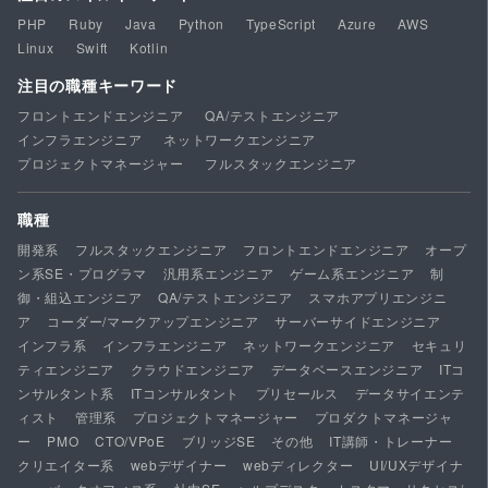
PHP
Ruby
Java
Python
TypeScript
Azure
AWS
Linux
Swift
Kotlin
注目の職種キーワード
フロントエンドエンジニア
QA/テストエンジニア
インフラエンジニア
ネットワークエンジニア
プロジェクトマネージャー
フルスタックエンジニア
職種
開発系
フルスタックエンジニア
フロントエンドエンジニア
オープ
ン系SE・プログラマ
汎用系エンジニア
ゲーム系エンジニア
制
御・組込エンジニア
QA/テストエンジニア
スマホアプリエンジニ
ア
コーダー/マークアップエンジニア
サーバーサイドエンジニア
インフラ系
インフラエンジニア
ネットワークエンジニア
セキュリ
ティエンジニア
クラウドエンジニア
データベースエンジニア
ITコ
ンサルタント系
ITコンサルタント
プリセールス
データサイエンテ
ィスト
管理系
プロジェクトマネージャー
プロダクトマネージャ
ー
PMO
CTO/VPoE
ブリッジSE
その他
IT講師・トレーナー
クリエイター系
webデザイナー
webディレクター
UI/UXデザイナ