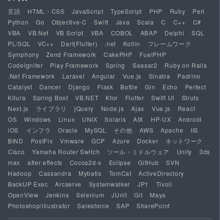
言語
HTML・CSS
JavaScript
TypeScript
PHP
Ruby
Perl
Python
Go
Objective-C
Swift
Java
Scala
C
C++
C#
VBA
VB.Net
VB Script
VBA
COBOL
ABAP
Delphi
SQL
PL/SQL
VC++
Dart(Flutter)
.net
Kotlin
フレームワーク
Symphony
Zend Framework
CakePHP
FuelPHP
CodeIgniter
Play Framework
Spring
Seasar2
Ruby on Rails
.Net Framework
Laravel
Angular
Vue.js
Sinatra
Padrino
Catalyst
Dancer
Django
Flask
Bottle
Gin
Echo
Perfect
Kitura
Spring Boot
VB.NET
Ktor
Flutter
Swift UI
Struts
Next.js
ライブラリ
jQuery
Node.js
Ajax
Vue.js
React
OS
Windows
Linux
UNIX
Solaris
AIX
HP-UX
Android
iOS
インフラ
Oracle
MySQL
その他
AWS
Apache
IIS
BIND
PostFix
Vmware
GCP
Azure
Docker
ネットワーク
Cisco
Yamaha Router Switch
ツール・ミドルウェア
Unity
3ds
max
after effects
Cocos2d-x
Eclipse
GitHub
SVN
Hadoop
Cassandra
Mybatis
TomCat
ActiveDirectory
BackUP Exec
Arcserve
Systemwalker
JP1
Tivoli
OpenView
Jenkins
Selenium
JUnit
Git
Maya
Photoshop/illustrator
Salesforce
SAP
SharePoint