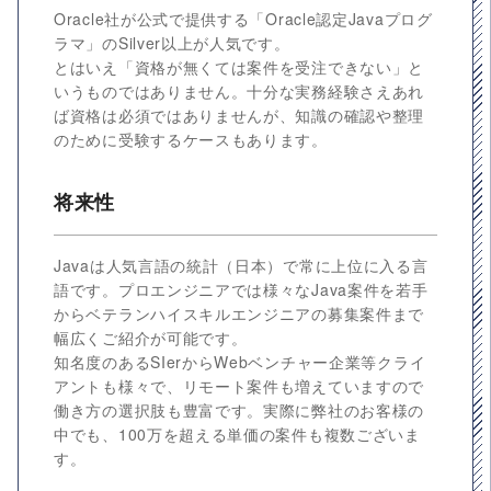
Oracle社が公式で提供する「Oracle認定Javaプログ
ラマ」のSilver以上が人気です。
とはいえ「資格が無くては案件を受注できない」と
いうものではありません。十分な実務経験さえあれ
ば資格は必須ではありませんが、知識の確認や整理
のために受験するケースもあります。
将来性
Javaは人気言語の統計（日本）で常に上位に入る言
語です。プロエンジニアでは様々なJava案件を若手
からベテランハイスキルエンジニアの募集案件まで
幅広くご紹介が可能です。
知名度のあるSIerからWebベンチャー企業等クライ
アントも様々で、リモート案件も増えていますので
働き方の選択肢も豊富です。実際に弊社のお客様の
中でも、100万を超える単価の案件も複数ございま
す。