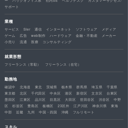
ー
バックオフィス系
社内SE
ヘルプデスク
カスタマーサクセス/
サポート
業種
サービス
SIer
通信
インターネット
ソフトウェア
メディア
ゲーム
広告
web制作
ハードウェア
金融・不動産
メーカー
小売り
流通
医療
コンサルティング
就業形態
フリーランス（常駐）
フリーランス（在宅）
勤務地
確認中
北海道
東北
茨城県
栃木県
群馬県
埼玉県
千葉県
東京都
北区
千代田区
中央区
港区
新宿区
文京区
台東区
墨田区
江東区
品川区
目黒区
大田区
世田谷区
渋谷区
中野
区
杉並区
豊島区
板橋区
23区外
江戸川区
神奈川県
東海
中部
近畿
九州
中国・四国
沖縄
フルリモート
スキル