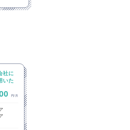
業会社に
【PM/PdM】事業会社におけ
を用いた
る物流マッチングプラットフ
ア募集
ォームのPdM募集
~
000
1,000,000
円/月
円/月
ア
フロントエンドエンジニア
ア
サーバーサイドエンジニア
プロジェクトマネージャー
プロダクトマネージャー