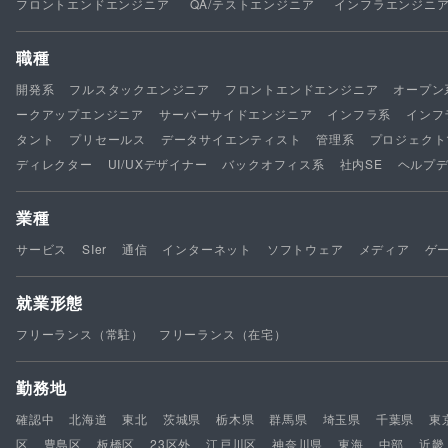
フロントエンドエンジニア
QA/テストエンジニア
インフラエンジニ
職種
開発系
フルスタックエンジニア
フロントエンドエンジニア
オープン
ークアップエンジニア
サーバーサイドエンジニア
インフラ系
インフ
タント
プリセールス
データサイエンティスト
管理系
プロジェクト
ディレクター
UI/UXデザイナー
バックオフィス系
社内SE
ヘルプ
業種
サービス
SIer
通信
インターネット
ソフトウェア
メディア
ゲ
就業形態
フリーランス（常駐）
フリーランス（在宅）
勤務地
確認中
北海道
東北
茨城県
栃木県
群馬県
埼玉県
千葉県
東
区
豊島区
板橋区
23区外
江戸川区
神奈川県
東海
中部
近畿