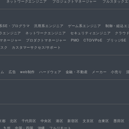
ア
ネットワークエンジニア
プロジェクトマネージャー
フルスタックエ
系SE・プログラマ
汎用系エンジニア
ゲーム系エンジニア
制御・組込エ
ラエンジニア
ネットワークエンジニア
セキュリティエンジニア
クラウ
マネージャー
プロダクトマネージャー
PMO
CTO/VPoE
ブリッジSE
デスク
カスタマーサクセス/サポート
ーム
広告
web制作
ハードウェア
金融・不動産
メーカー
小売り
京都
北区
千代田区
中央区
港区
新宿区
文京区
台東区
墨田区
九州
中国・四国
沖縄
フルリモート