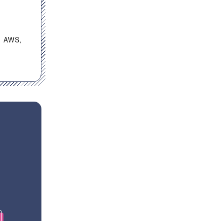
東京都
AWS
TypeScript
Ruby
SQL
Ruby on Rails
Vue.js
MySQL
AWS