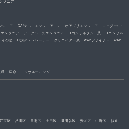
ンジニア
ンジニア
QA/テストエンジニア
スマホアプリエンジニア
コーダー/マ
ドエンジニア
データベースエンジニア
ITコンサルタント系
ITコンサル
その他
IT講師・トレーナー
クリエイター系
webデザイナー
web
流通
医療
コンサルティング
江東区
品川区
目黒区
大田区
世田谷区
渋谷区
中野区
杉並