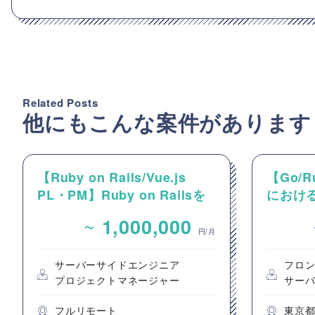
Related Posts
他にもこんな案件があります
【Ruby on Rails/Vue.js
【Go/R
PL・PM】Ruby on Railsを
におけるG
用いたコミュニティサイト保
いたフ
~
1,000,000
守・追加開発PL/PM案件
募集
円/月
サーバーサイドエンジニア
フロ
プロジェクトマネージャー
サー
フルリモート
東京