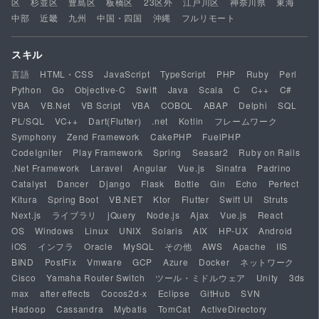
区
杉並区
豊島区
板橋区
23区外
江戸川区
神奈川県
東海
中部
近畿
九州
中国・四国
沖縄
フルリモート
スキル
言語
HTML・CSS
JavaScript
TypeScript
PHP
Ruby
Perl
Python
Go
Objective-C
Swift
Java
Scala
C
C++
C#
VBA
VB.Net
VB Script
VBA
COBOL
ABAP
Delphi
SQL
PL/SQL
VC++
Dart(Flutter)
.net
Kotlin
フレームワーク
Symphony
Zend Framework
CakePHP
FuelPHP
CodeIgniter
Play Framework
Spring
Seasar2
Ruby on Rails
.Net Framework
Laravel
Angular
Vue.js
Sinatra
Padrino
Catalyst
Dancer
Django
Flask
Bottle
Gin
Echo
Perfect
Kitura
Spring Boot
VB.NET
Ktor
Flutter
Swift UI
Struts
Next.js
ライブラリ
jQuery
Node.js
Ajax
Vue.js
React
OS
Windows
Linux
UNIX
Solaris
AIX
HP-UX
Android
iOS
インフラ
Oracle
MySQL
その他
AWS
Apache
IIS
BIND
PostFix
Vmware
GCP
Azure
Docker
ネットワーク
Cisco
Yamaha Router Switch
ツール・ミドルウェア
Unity
3ds
max
after effects
Cocos2d-x
Eclipse
GitHub
SVN
Hadoop
Cassandra
Mybatis
TomCat
ActiveDirectory