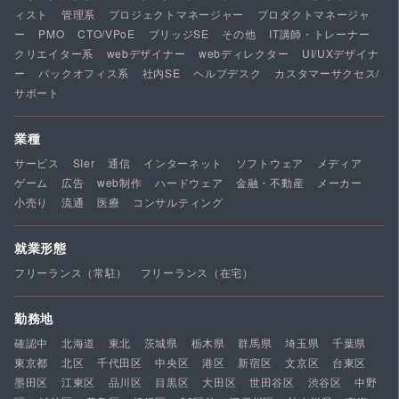
ィスト
管理系
プロジェクトマネージャー
プロダクトマネージャ
ー
PMO
CTO/VPoE
ブリッジSE
その他
IT講師・トレーナー
クリエイター系
webデザイナー
webディレクター
UI/UXデザイナ
ー
バックオフィス系
社内SE
ヘルプデスク
カスタマーサクセス/
サポート
業種
サービス
SIer
通信
インターネット
ソフトウェア
メディア
ゲーム
広告
web制作
ハードウェア
金融・不動産
メーカー
小売り
流通
医療
コンサルティング
就業形態
フリーランス（常駐）
フリーランス（在宅）
勤務地
確認中
北海道
東北
茨城県
栃木県
群馬県
埼玉県
千葉県
東京都
北区
千代田区
中央区
港区
新宿区
文京区
台東区
墨田区
江東区
品川区
目黒区
大田区
世田谷区
渋谷区
中野