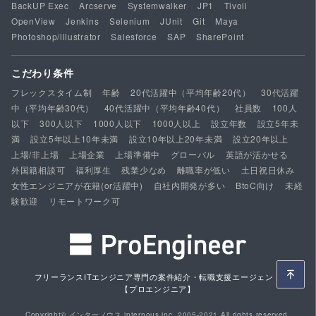
BackUP Exec
Arcserve
Systemwalker
JP1
Tivoli
OpenView
Jenkins
Selenium
JUnit
Git
Maya
Photoshop/illustrator
Salesforce
SAP
SharePoint
こだわり条件
フレックスタイム制
年齢
20代活躍中（平均年齢20代）
30代活躍
中（平均年齢30代）
40代活躍中（平均年齢40代）
社員数
100人
以下
300人以下
1000人以下
1000人以上
設立年数
設立5年未
満
設立5年以上10年未満
設立10年以上20年未満
設立20年以上
上場/非上場
上場企業
上場準備中
グローバル
英語が活かせる
外国籍相談可
福利厚生
残業少なめ
離職率が低い
土日祝日休み
女性エンジニアが在籍(or活躍中)
自社内開発が多い
BtoC向け
未経
験歓迎
リモートワーク可
フリーランスITエンジニア専門の案件紹介・転職支援エージェント
【プロエンジニア】
Copyright© インターノウス internous,inc. 2005-2021 All rights reserved.