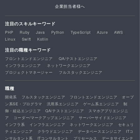
企業担当者様へ
注目のスキルキーワード
PHP
Ruby
Java
Python
TypeScript
Azure
AWS
Linux
Swift
Kotlin
注目の職種キーワード
フロントエンドエンジニア
QA/テストエンジニア
インフラエンジニア
ネットワークエンジニア
プロジェクトマネージャー
フルスタックエンジニア
職種
開発系
フルスタックエンジニア
フロントエンドエンジニア
オープ
ン系SE・プログラマ
汎用系エンジニア
ゲーム系エンジニア
制
御・組込エンジニア
QA/テストエンジニア
スマホアプリエンジニ
ア
コーダー/マークアップエンジニア
サーバーサイドエンジニア
インフラ系
インフラエンジニア
ネットワークエンジニア
セキュリ
ティエンジニア
クラウドエンジニア
データベースエンジニア
ITコ
ンサルタント系
ITコンサルタント
プリセールス
データサイエンテ