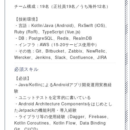
チーム構成：19名（正社員19名／うち海外12名）
【技術環境】
・言語：Kotlin/Java (Android)、RxSwift (iOS)、
Ruby (RoR)、TypeScript (Vue.js)
・DB：PostgreSQL、Redis、RealmDB
・インフラ：AWS（15-20サービス使用中）
・その他：Git、Bitbucket、Zabbix、NewRelic、
Wercker、Jenkins、Slack、Confluence、JIRA
必須スキル
【必須】
・Java/KotlinによるAndroidアプリ開発運用実務経
験
・ユニットテストを定常的に書いている
・Android Architecture Componentsをはじめとし
たJetpackの機能利用・導入経験
・ライブラリ等の使用経験（Dagger、Firebase、
Kotlin Coroutines、Kotlin Flow、Data Binding
Git、CI/CD）