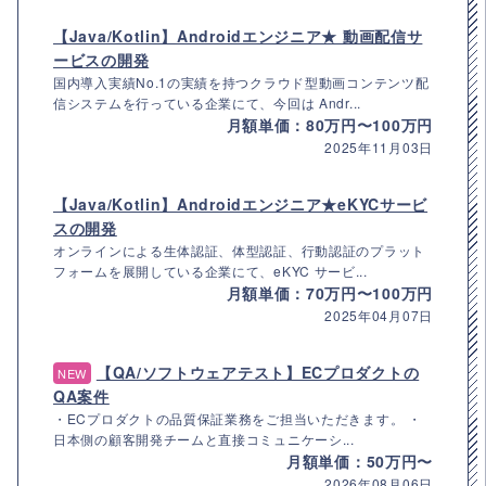
【Java/Kotlin】Androidエンジニア★ 動画配信サ
ービスの開発
国内導入実績No.1の実績を持つクラウド型動画コンテンツ配
信システムを行っている企業にて、今回は Andr...
月額単価：80万円〜100万円
2025年11月03日
【Java/Kotlin】Androidエンジニア★eKYCサービ
スの開発
オンラインによる生体認証、体型認証、行動認証のプラット
フォームを展開している企業にて、eKYC サービ...
月額単価：70万円〜100万円
2025年04月07日
【QA/ソフトウェアテスト】ECプロダクトの
NEW
QA案件
・ECプロダクトの品質保証業務をご担当いただきます。 ・
日本側の顧客開発チームと直接コミュニケーシ...
月額単価：50万円〜
2026年08月06日