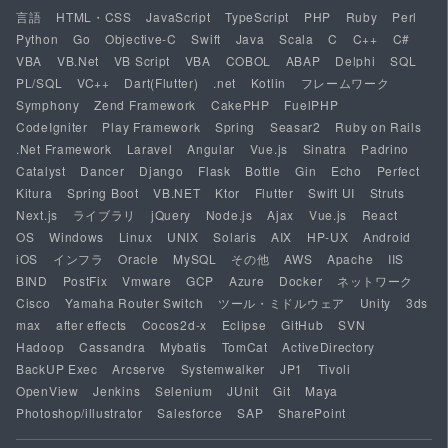
言語
HTML・CSS
JavaScript
TypeScript
PHP
Ruby
Perl
Python
Go
Objective-C
Swift
Java
Scala
C
C++
C#
VBA
VB.Net
VB Script
VBA
COBOL
ABAP
Delphi
SQL
PL/SQL
VC++
Dart(Flutter)
.net
Kotlin
フレームワーク
Symphony
Zend Framework
CakePHP
FuelPHP
CodeIgniter
Play Framework
Spring
Seasar2
Ruby on Rails
.Net Framework
Laravel
Angular
Vue.js
Sinatra
Padrino
Catalyst
Dancer
Django
Flask
Bottle
Gin
Echo
Perfect
Kitura
Spring Boot
VB.NET
Ktor
Flutter
Swift UI
Struts
Next.js
ライブラリ
jQuery
Node.js
Ajax
Vue.js
React
OS
Windows
Linux
UNIX
Solaris
AIX
HP-UX
Android
iOS
インフラ
Oracle
MySQL
その他
AWS
Apache
IIS
BIND
PostFix
Vmware
GCP
Azure
Docker
ネットワーク
Cisco
Yamaha Router Switch
ツール・ミドルウェア
Unity
3ds
max
after effects
Cocos2d-x
Eclipse
GitHub
SVN
Hadoop
Cassandra
Mybatis
TomCat
ActiveDirectory
BackUP Exec
Arcserve
Systemwalker
JP1
Tivoli
OpenView
Jenkins
Selenium
JUnit
Git
Maya
Photoshop/illustrator
Salesforce
SAP
SharePoint