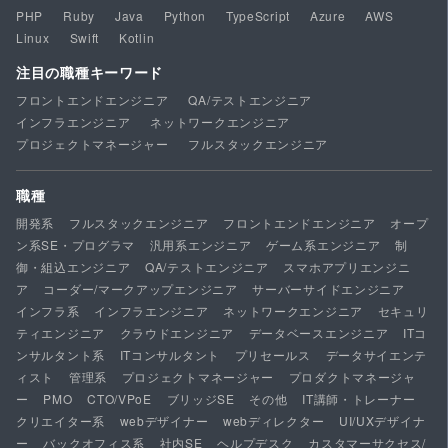
PHP
Ruby
Java
Python
TypeScript
Azure
AWS
Linux
Swift
Kotlin
注目の職種キーワード
フロントエンドエンジニア
QA/テストエンジニア
インフラエンジニア
ネットワークエンジニア
プロジェクトマネージャー
フルスタックエンジニア
職種
開発系
フルスタックエンジニア
フロントエンドエンジニア
オープ
ン系SE・プログラマ
汎用系エンジニア
ゲーム系エンジニア
制
御・組込エンジニア
QA/テストエンジニア
スマホアプリエンジニ
ア
コーダー/マークアップエンジニア
サーバーサイドエンジニア
インフラ系
インフラエンジニア
ネットワークエンジニア
セキュリ
ティエンジニア
クラウドエンジニア
データベースエンジニア
ITコ
ンサルタント系
ITコンサルタント
プリセールス
データサイエンテ
ィスト
管理系
プロジェクトマネージャー
プロダクトマネージャ
ー
PMO
CTO/VPoE
ブリッジSE
その他
IT講師・トレーナー
クリエイター系
webデザイナー
webディレクター
UI/UXデザイナ
ー
バックオフィス系
社内SE
ヘルプデスク
カスタマーサクセス/