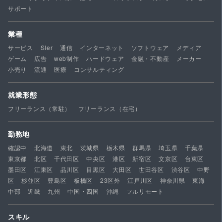
サポート
業種
サービス
SIer
通信
インターネット
ソフトウェア
メディア
ゲーム
広告
web制作
ハードウェア
金融・不動産
メーカー
小売り
流通
医療
コンサルティング
就業形態
フリーランス（常駐）
フリーランス（在宅）
勤務地
確認中
北海道
東北
茨城県
栃木県
群馬県
埼玉県
千葉県
東京都
北区
千代田区
中央区
港区
新宿区
文京区
台東区
墨田区
江東区
品川区
目黒区
大田区
世田谷区
渋谷区
中野
区
杉並区
豊島区
板橋区
23区外
江戸川区
神奈川県
東海
中部
近畿
九州
中国・四国
沖縄
フルリモート
スキル