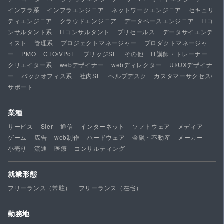
インフラ系
インフラエンジニア
ネットワークエンジニア
セキュリ
ティエンジニア
クラウドエンジニア
データベースエンジニア
ITコ
ンサルタント系
ITコンサルタント
プリセールス
データサイエンテ
ィスト
管理系
プロジェクトマネージャー
プロダクトマネージャ
ー
PMO
CTO/VPoE
ブリッジSE
その他
IT講師・トレーナー
クリエイター系
webデザイナー
webディレクター
UI/UXデザイナ
ー
バックオフィス系
社内SE
ヘルプデスク
カスタマーサクセス/
サポート
業種
サービス
SIer
通信
インターネット
ソフトウェア
メディア
ゲーム
広告
web制作
ハードウェア
金融・不動産
メーカー
小売り
流通
医療
コンサルティング
就業形態
フリーランス（常駐）
フリーランス（在宅）
勤務地