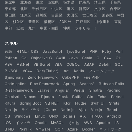
確認中
北海道
東北
茨城県
栃木県
群馬県
埼玉県
千葉県
東京都
北区
千代田区
中央区
港区
新宿区
文京区
台東区
墨田区
江東区
品川区
目黒区
大田区
世田谷区
渋谷区
中野
区
杉並区
豊島区
板橋区
23区外
江戸川区
神奈川県
東海
中部
近畿
九州
中国・四国
沖縄
フルリモート
スキル
言語
HTML・CSS
JavaScript
TypeScript
PHP
Ruby
Perl
Python
Go
Objective-C
Swift
Java
Scala
C
C++
C#
VBA
VB.Net
VB Script
VBA
COBOL
ABAP
Delphi
SQL
PL/SQL
VC++
Dart(Flutter)
.net
Kotlin
フレームワーク
Symphony
Zend Framework
CakePHP
FuelPHP
CodeIgniter
Play Framework
Spring
Seasar2
Ruby on Rails
.Net Framework
Laravel
Angular
Vue.js
Sinatra
Padrino
Catalyst
Dancer
Django
Flask
Bottle
Gin
Echo
Perfect
Kitura
Spring Boot
VB.NET
Ktor
Flutter
Swift UI
Struts
Next.js
ライブラリ
jQuery
Node.js
Ajax
Vue.js
React
OS
Windows
Linux
UNIX
Solaris
AIX
HP-UX
Android
iOS
インフラ
Oracle
MySQL
その他
AWS
Apache
IIS
BIND
PostFix
Vmware
GCP
Azure
Docker
ネットワーク