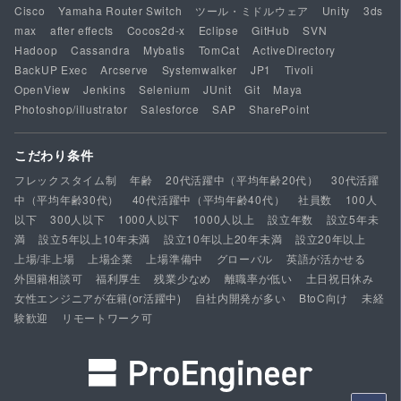
Cisco
Yamaha Router Switch
ツール・ミドルウェア
Unity
3ds
max
after effects
Cocos2d-x
Eclipse
GitHub
SVN
Hadoop
Cassandra
Mybatis
TomCat
ActiveDirectory
BackUP Exec
Arcserve
Systemwalker
JP1
Tivoli
OpenView
Jenkins
Selenium
JUnit
Git
Maya
Photoshop/illustrator
Salesforce
SAP
SharePoint
こだわり条件
フレックスタイム制
年齢
20代活躍中（平均年齢20代）
30代活躍
中（平均年齢30代）
40代活躍中（平均年齢40代）
社員数
100人
以下
300人以下
1000人以下
1000人以上
設立年数
設立5年未
満
設立5年以上10年未満
設立10年以上20年未満
設立20年以上
上場/非上場
上場企業
上場準備中
グローバル
英語が活かせる
外国籍相談可
福利厚生
残業少なめ
離職率が低い
土日祝日休み
女性エンジニアが在籍(or活躍中)
自社内開発が多い
BtoC向け
未経
験歓迎
リモートワーク可