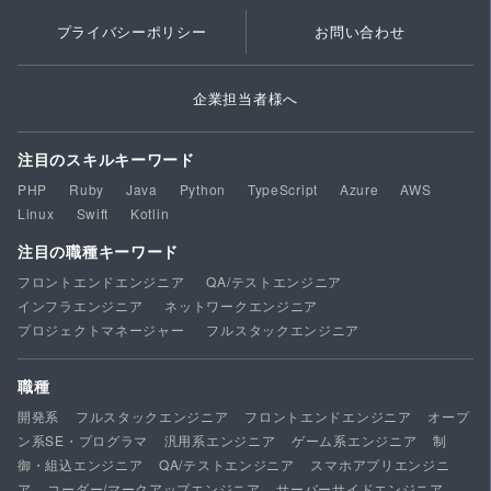
プライバシーポリシー
お問い合わせ
企業担当者様へ
注目のスキルキーワード
PHP
Ruby
Java
Python
TypeScript
Azure
AWS
Linux
Swift
Kotlin
注目の職種キーワード
フロントエンドエンジニア
QA/テストエンジニア
インフラエンジニア
ネットワークエンジニア
プロジェクトマネージャー
フルスタックエンジニア
職種
開発系
フルスタックエンジニア
フロントエンドエンジニア
オープ
ン系SE・プログラマ
汎用系エンジニア
ゲーム系エンジニア
制
御・組込エンジニア
QA/テストエンジニア
スマホアプリエンジニ
ア
コーダー/マークアップエンジニア
サーバーサイドエンジニア