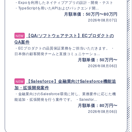
・Expoを利用したネイティブアプリの設計・開発・テスト
・TypeScriptを用いたAPIおよびバックエンド開...
月額単価：50万円〜80万円
2026年08月07日
【QA/ソフトウェアテスト】ECプロダクトの
NEW
QA案件
・ECプロダクトの品質保証業務をご担当いただきます。 ・
日本側の顧客開発チームと直接コミュニケーショ...
月額単価：50万円〜
2026年08月06日
【Salesforce】金融業向けSalesforce機能追
NEW
加・拡張開発案件
・金融業向けのSalesforce環境に対し、業務要件に応じた機
能追加・拡張開発を行う案件です。 ・Salesfor...
月額単価：80万円〜
2026年08月06日