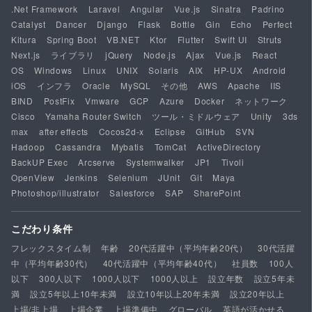
.Net Framework
Laravel
Angular
Vue.js
Sinatra
Padrino
Catalyst
Dancer
Django
Flask
Bottle
Gin
Echo
Perfect
Kitura
Spring Boot
VB.NET
Ktor
Flutter
Swift UI
Struts
Next.js
ライブラリ
jQuery
Node.js
Ajax
Vue.js
React
OS
Windows
Linux
UNIX
Solaris
AIX
HP-UX
Android
iOS
インフラ
Oracle
MySQL
その他
AWS
Apache
IIS
BIND
PostFix
Vmware
GCP
Azure
Docker
ネットワーク
Cisco
Yamaha Router Switch
ツール・ミドルウェア
Unity
3ds
max
after effects
Cocos2d-x
Eclipse
GitHub
SVN
Hadoop
Cassandra
Mybatis
TomCat
ActiveDirectory
BackUP Exec
Arcserve
Systemwalker
JP1
Tivoli
OpenView
Jenkins
Selenium
JUnit
Git
Maya
Photoshop/illustrator
Salesforce
SAP
SharePoint
こだわり条件
フレックスタイム制
年齢
20代活躍中（平均年齢20代）
30代活躍
中（平均年齢30代）
40代活躍中（平均年齢40代）
社員数
100人
以下
300人以下
1000人以下
1000人以上
設立年数
設立5年未
満
設立5年以上10年未満
設立10年以上20年未満
設立20年以上
上場/非上場
上場企業
上場準備中
グローバル
英語が活かせる