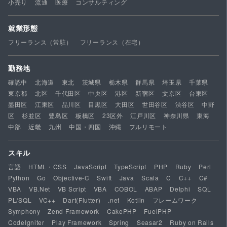
小売り
流通
医療
コンサルティング
就業形態
フリーランス（常駐）
フリーランス（在宅）
勤務地
確認中
北海道
東北
茨城県
栃木県
群馬県
埼玉県
千葉県
東京都
北区
千代田区
中央区
港区
新宿区
文京区
台東区
墨田区
江東区
品川区
目黒区
大田区
世田谷区
渋谷区
中野
区
杉並区
豊島区
板橋区
23区外
江戸川区
神奈川県
東海
中部
近畿
九州
中国・四国
沖縄
フルリモート
スキル
言語
HTML・CSS
JavaScript
TypeScript
PHP
Ruby
Perl
Python
Go
Objective-C
Swift
Java
Scala
C
C++
C#
VBA
VB.Net
VB Script
VBA
COBOL
ABAP
Delphi
SQL
PL/SQL
VC++
Dart(Flutter)
.net
Kotlin
フレームワーク
Symphony
Zend Framework
CakePHP
FuelPHP
CodeIgniter
Play Framework
Spring
Seasar2
Ruby on Rails