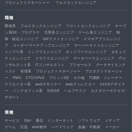
プロジェクトマネージャー
フルスタックエンジニア
職種
開発系
フルスタックエンジニア
フロントエンドエンジニア
オープ
ン系SE・プログラマ
汎用系エンジニア
ゲーム系エンジニア
制
御・組込エンジニア
QA/テストエンジニア
スマホアプリエンジニ
ア
コーダー/マークアップエンジニア
サーバーサイドエンジニア
インフラ系
インフラエンジニア
ネットワークエンジニア
セキュリ
ティエンジニア
クラウドエンジニア
データベースエンジニア
ITコ
ンサルタント系
ITコンサルタント
プリセールス
データサイエンテ
ィスト
管理系
プロジェクトマネージャー
プロダクトマネージャ
ー
PMO
CTO/VPoE
ブリッジSE
その他
IT講師・トレーナー
クリエイター系
webデザイナー
webディレクター
UI/UXデザイナ
ー
バックオフィス系
社内SE
ヘルプデスク
カスタマーサクセス/
サポート
業種
サービス
SIer
通信
インターネット
ソフトウェア
メディア
ゲーム
広告
web制作
ハードウェア
金融・不動産
メーカー