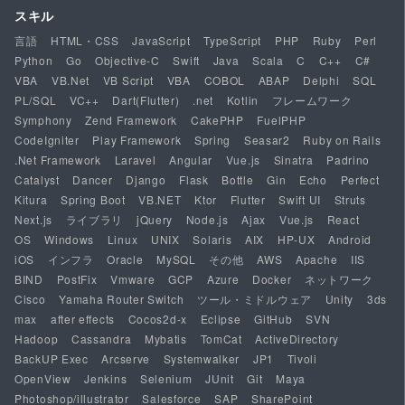
スキル
言語
HTML・CSS
JavaScript
TypeScript
PHP
Ruby
Perl
Python
Go
Objective-C
Swift
Java
Scala
C
C++
C#
VBA
VB.Net
VB Script
VBA
COBOL
ABAP
Delphi
SQL
PL/SQL
VC++
Dart(Flutter)
.net
Kotlin
フレームワーク
Symphony
Zend Framework
CakePHP
FuelPHP
CodeIgniter
Play Framework
Spring
Seasar2
Ruby on Rails
.Net Framework
Laravel
Angular
Vue.js
Sinatra
Padrino
Catalyst
Dancer
Django
Flask
Bottle
Gin
Echo
Perfect
Kitura
Spring Boot
VB.NET
Ktor
Flutter
Swift UI
Struts
Next.js
ライブラリ
jQuery
Node.js
Ajax
Vue.js
React
OS
Windows
Linux
UNIX
Solaris
AIX
HP-UX
Android
iOS
インフラ
Oracle
MySQL
その他
AWS
Apache
IIS
BIND
PostFix
Vmware
GCP
Azure
Docker
ネットワーク
Cisco
Yamaha Router Switch
ツール・ミドルウェア
Unity
3ds
max
after effects
Cocos2d-x
Eclipse
GitHub
SVN
Hadoop
Cassandra
Mybatis
TomCat
ActiveDirectory
BackUP Exec
Arcserve
Systemwalker
JP1
Tivoli
OpenView
Jenkins
Selenium
JUnit
Git
Maya
Photoshop/illustrator
Salesforce
SAP
SharePoint