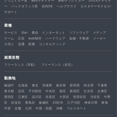
クリエイター系
webデザイナー
webディレクター
UI/UXデザイナ
ー
バックオフィス系
社内SE
ヘルプデスク
カスタマーサクセス/
サポート
業種
サービス
SIer
通信
インターネット
ソフトウェア
メディア
ゲーム
広告
web制作
ハードウェア
金融・不動産
メーカー
小売り
流通
医療
コンサルティング
就業形態
フリーランス（常駐）
フリーランス（在宅）
勤務地
確認中
北海道
東北
茨城県
栃木県
群馬県
埼玉県
千葉県
東京都
北区
千代田区
中央区
港区
新宿区
文京区
台東区
墨田区
江東区
品川区
目黒区
大田区
世田谷区
渋谷区
中野
区
杉並区
豊島区
板橋区
23区外
江戸川区
神奈川県
東海
中部
近畿
九州
中国・四国
沖縄
フルリモート