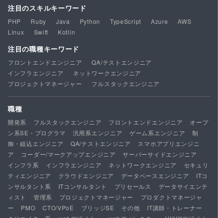
注目のスキルキーワード
PHP
Ruby
Java
Python
TypeScript
Azure
AWS
Linux
Swift
Kotlin
注目の職種キーワード
フロントエンドエンジニア
QA/テストエンジニア
インフラエンジニア
ネットワークエンジニア
プロジェクトマネージャー
フルスタックエンジニア
職種
開発系
フルスタックエンジニア
フロントエンドエンジニア
オープ
ン系SE・プログラマ
汎用系エンジニア
ゲーム系エンジニア
制
御・組込エンジニア
QA/テストエンジニア
スマホアプリエンジニ
ア
コーダー/マークアップエンジニア
サーバーサイドエンジニア
インフラ系
インフラエンジニア
ネットワークエンジニア
セキュリ
ティエンジニア
クラウドエンジニア
データベースエンジニア
ITコ
ンサルタント系
ITコンサルタント
プリセールス
データサイエンテ
ィスト
管理系
プロジェクトマネージャー
プロダクトマネージャ
ー
PMO
CTO/VPoE
ブリッジSE
その他
IT講師・トレーナー