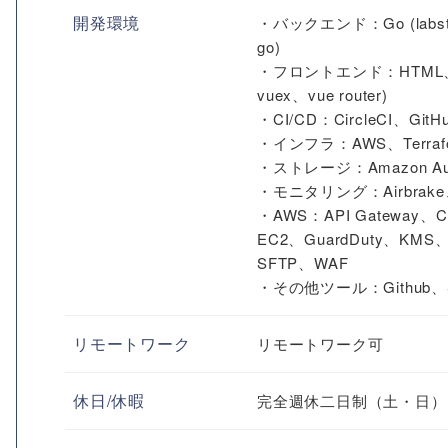
開発環境
・バックエンド：Go (labstack/
go)
・フロントエンド：HTML、CSS、T
vuex、vue router)
・CI/CD：CircleCI、GitHub
・インフラ：AWS、Terrafo
・ストレージ：Amazon Auro
・モニタリング：Airbrake、A
・AWS：API Gateway、Clo
EC2、GuardDuty、KMS、Ki
SFTP、WAF
・その他ツール：Github、Sla
リモートワーク
リモートワーク可
休日/休暇
完全週休二日制（土・日）