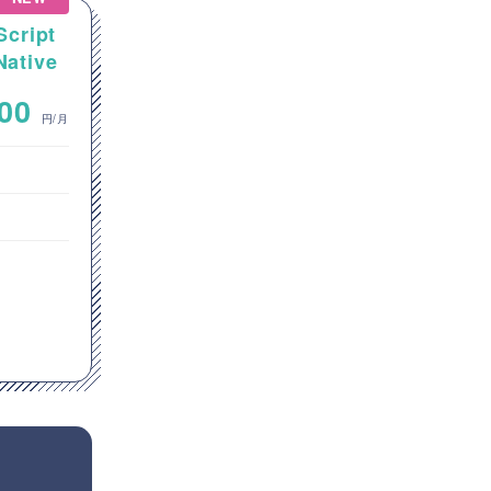
Script
【Salesforce】金融業向け
tive
Salesforce機能追加・拡張開
アプリ
発案件
~
000
800,000
円/月
円/月
フロントエンドエンジニア
オープン系SE・プログラマ
東京都
JavaScript
GitHub
Git