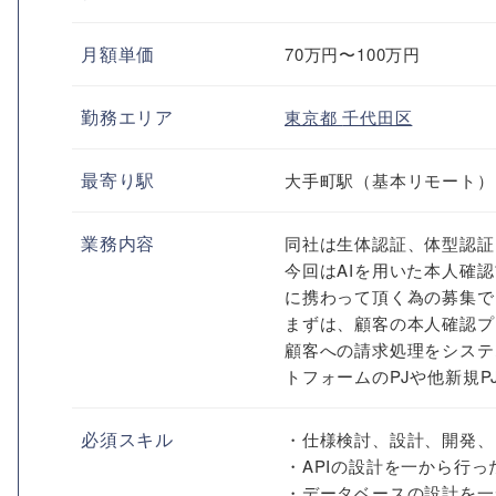
月額単価
70万円〜100万円
勤務エリア
東京都
千代田区
最寄り駅
大手町駅（基本リモート）
業務内容
同社は生体認証、体型認証
今回はAIを用いた本人確
に携わって頂く為の募集で
まずは、顧客の本人確認プ
顧客への請求処理をシステ
トフォームのPJや他新規
必須スキル
・仕様検討、設計、開発、
・APIの設計を一から行
・データベースの設計を一