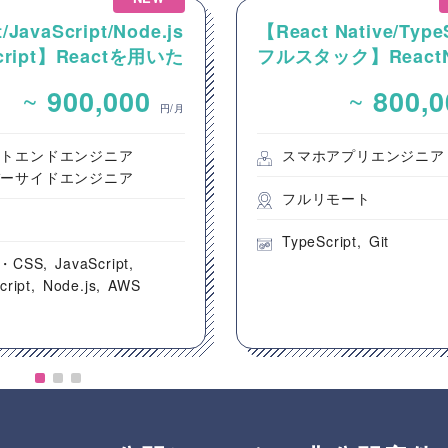
/JavaScript/Node.js
【React Native/Type
Script】Reactを用いた
フルスタック】ReactNa
ンテンツ配信システム
を用いた新規モバイル
~
~
900,000
800,
ントエンド開発案件
開発案件
円/月
ントエンドエンジニア
スマホアプリエンジニア
バーサイドエンジニア
フルリモート
都
TypeScript
Git
・CSS
JavaScript
cript
Node.js
AWS