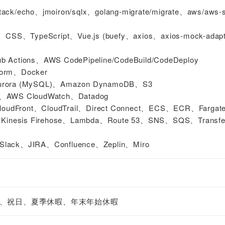
echo、jmoiron/sqlx、golang-migrate/migrate、aws/aws-s
ypeScript、Vue.js (buefy、axios、axios-mock-adap
 Actions、AWS CodePipeline/CodeBuild/CodeDeploy
rm、Docker
ra (MySQL)、Amazon DynamoDB、S3
WS CloudWatch、Datadog
udFront、CloudTrail、Direct Connect、ECS、ECR、Fargat
nesis Firehose、Lambda、Route 53、SNS、SQS、Transfer
ck、JIRA、Confluence、Zeplin、Miro
、祝日、夏季休暇、年末年始休暇