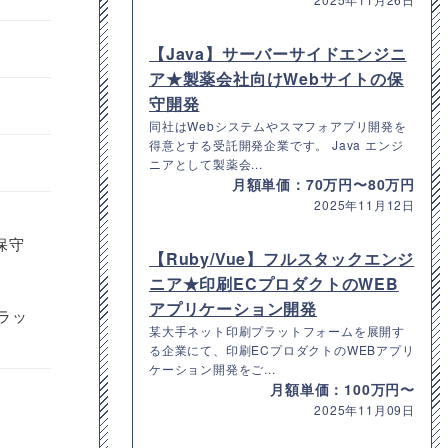
【Java】サーバーサイドエンジニ
ア★製薬会社向けWebサイトの保
守開発
同社はWebシステムやスマフォアプリ開発を
得意とする受託開発企業です。 Java エンジ
ニアとして製薬会...
月額単価：70万円〜80万円
2025年11月12日
保守
【Ruby/Vue】フルスタックエンジ
ニア★印刷ECプロダクトのWEB
アプリケーション開発
ラッ
某大手ネット印刷プラットフォームを展開す
る企業にて、印刷ECプロダクトのWEBアプリ
ケーション開発をご...
月額単価：100万円〜
2025年11月09日