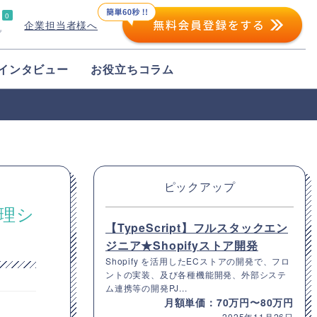
0
企業担当者様へ
プ
インタビュー
お役立ちコラム
ピックアップ
管理シ
【TypeScript】フルスタックエン
ジニア★Shopifyストア開発
Shopify を活用したECストアの開発で、フロ
ントの実装、及び各種機能開発、外部システ
ム連携等の開発PJ...
月額単価：70万円〜80万円
2025年11月26日