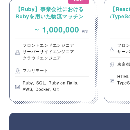
【Ruby】事業会社における
【React
Rubyを用いた物流マッチン
/Type
グプラットフォームのバック
動画コ
~
1,000,000
エンドエンジニア募集
のフロ
円/月
フロントエンドエンジニア
フロ
サーバーサイドエンジニア
サー
クラウドエンジニア
東京
フルリモート
HTML
Ruby
SQL
Ruby on Rails
TypeS
AWS
Docker
Git