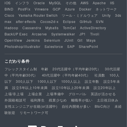
iOS
インフラ
Oracle
MySQL
その他
AWS
Apache
IIS
BIND
PostFix
Vmware
GCP
Azure
Docker
ネットワーク
Cisco
Yamaha Router Switch
ツール・ミドルウェア
Unity
3ds
max
after effects
Cocos2d-x
Eclipse
GitHub
SVN
Hadoop
Cassandra
Mybatis
TomCat
ActiveDirectory
BackUP Exec
Arcserve
Systemwalker
JP1
Tivoli
OpenView
Jenkins
Selenium
JUnit
Git
Maya
Photoshop/illustrator
Salesforce
SAP
SharePoint
こだわり条件
フレックスタイム制
年齢
20代活躍中（平均年齢20代）
30代活躍
中（平均年齢30代）
40代活躍中（平均年齢40代）
社員数
100人
以下
300人以下
1000人以下
1000人以上
設立年数
設立5年未
満
設立5年以上10年未満
設立10年以上20年未満
設立20年以上
上場/非上場
上場企業
上場準備中
グローバル
英語が活かせる
外国籍相談可
福利厚生
残業少なめ
離職率が低い
土日祝日休み
女性エンジニアが在籍(or活躍中)
自社内開発が多い
BtoC向け
未経
験歓迎
リモートワーク可