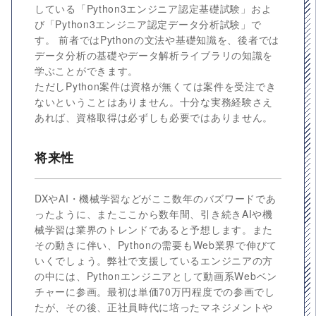
している「Python3エンジニア認定基礎試験」およ
び「Python3エンジニア認定データ分析試験」で
す。 前者ではPythonの文法や基礎知識を、後者では
データ分析の基礎やデータ解析ライブラリの知識を
学ぶことができます。
ただしPython案件は資格が無くては案件を受注でき
ないということはありません。十分な実務経験さえ
あれば、資格取得は必ずしも必要ではありません。
将来性
DXやAI・機械学習などがここ数年のバズワードであ
ったように、またここから数年間、引き続きAIや機
械学習は業界のトレンドであると予想します。また
その動きに伴い、Pythonの需要もWeb業界で伸びて
いくでしょう。弊社で支援しているエンジニアの方
の中には、Pythonエンジニアとして動画系Webベン
チャーに参画。最初は単価70万円程度での参画でし
たが、その後、正社員時代に培ったマネジメントや