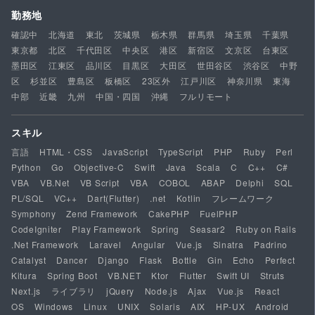
勤務地
確認中
北海道
東北
茨城県
栃木県
群馬県
埼玉県
千葉県
東京都
北区
千代田区
中央区
港区
新宿区
文京区
台東区
墨田区
江東区
品川区
目黒区
大田区
世田谷区
渋谷区
中野
区
杉並区
豊島区
板橋区
23区外
江戸川区
神奈川県
東海
中部
近畿
九州
中国・四国
沖縄
フルリモート
スキル
言語
HTML・CSS
JavaScript
TypeScript
PHP
Ruby
Perl
Python
Go
Objective-C
Swift
Java
Scala
C
C++
C#
VBA
VB.Net
VB Script
VBA
COBOL
ABAP
Delphi
SQL
PL/SQL
VC++
Dart(Flutter)
.net
Kotlin
フレームワーク
Symphony
Zend Framework
CakePHP
FuelPHP
CodeIgniter
Play Framework
Spring
Seasar2
Ruby on Rails
.Net Framework
Laravel
Angular
Vue.js
Sinatra
Padrino
Catalyst
Dancer
Django
Flask
Bottle
Gin
Echo
Perfect
Kitura
Spring Boot
VB.NET
Ktor
Flutter
Swift UI
Struts
Next.js
ライブラリ
jQuery
Node.js
Ajax
Vue.js
React
OS
Windows
Linux
UNIX
Solaris
AIX
HP-UX
Android