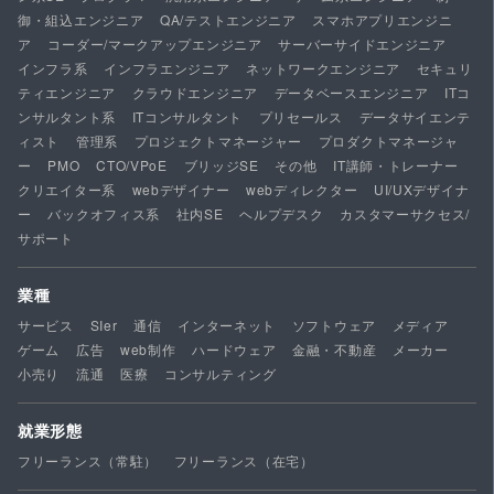
御・組込エンジニア
QA/テストエンジニア
スマホアプリエンジニ
ア
コーダー/マークアップエンジニア
サーバーサイドエンジニア
インフラ系
インフラエンジニア
ネットワークエンジニア
セキュリ
ティエンジニア
クラウドエンジニア
データベースエンジニア
ITコ
ンサルタント系
ITコンサルタント
プリセールス
データサイエンテ
ィスト
管理系
プロジェクトマネージャー
プロダクトマネージャ
ー
PMO
CTO/VPoE
ブリッジSE
その他
IT講師・トレーナー
クリエイター系
webデザイナー
webディレクター
UI/UXデザイナ
ー
バックオフィス系
社内SE
ヘルプデスク
カスタマーサクセス/
サポート
業種
サービス
SIer
通信
インターネット
ソフトウェア
メディア
ゲーム
広告
web制作
ハードウェア
金融・不動産
メーカー
小売り
流通
医療
コンサルティング
就業形態
フリーランス（常駐）
フリーランス（在宅）