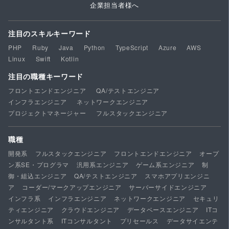
企業担当者様へ
注目のスキルキーワード
PHP
Ruby
Java
Python
TypeScript
Azure
AWS
Linux
Swift
Kotlin
注目の職種キーワード
フロントエンドエンジニア
QA/テストエンジニア
インフラエンジニア
ネットワークエンジニア
プロジェクトマネージャー
フルスタックエンジニア
職種
開発系
フルスタックエンジニア
フロントエンドエンジニア
オープ
ン系SE・プログラマ
汎用系エンジニア
ゲーム系エンジニア
制
御・組込エンジニア
QA/テストエンジニア
スマホアプリエンジニ
ア
コーダー/マークアップエンジニア
サーバーサイドエンジニア
インフラ系
インフラエンジニア
ネットワークエンジニア
セキュリ
ティエンジニア
クラウドエンジニア
データベースエンジニア
ITコ
ンサルタント系
ITコンサルタント
プリセールス
データサイエンテ