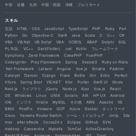
中部
近畿
九州
中国・四国
沖縄
フルリモート
スキル
言語
HTML・CSS
JavaScript
TypeScript
PHP
Ruby
Perl
Python
Go
Objective-C
Swift
Java
Scala
C
C++
C#
VBA
VB.Net
VB Script
VBA
COBOL
ABAP
Delphi
SQL
PL/SQL
VC++
Dart(Flutter)
.net
Kotlin
フレームワーク
Symphony
Zend Framework
CakePHP
FuelPHP
CodeIgniter
Play Framework
Spring
Seasar2
Ruby on Rails
.Net Framework
Laravel
Angular
Vue.js
Sinatra
Padrino
Catalyst
Dancer
Django
Flask
Bottle
Gin
Echo
Perfect
Kitura
Spring Boot
VB.NET
Ktor
Flutter
Swift UI
Struts
Next.js
ライブラリ
jQuery
Node.js
Ajax
Vue.js
React
OS
Windows
Linux
UNIX
Solaris
AIX
HP-UX
Android
iOS
インフラ
Oracle
MySQL
その他
AWS
Apache
IIS
BIND
PostFix
Vmware
GCP
Azure
Docker
ネットワーク
Cisco
Yamaha Router Switch
ツール・ミドルウェア
Unity
3ds
max
after effects
Cocos2d-x
Eclipse
GitHub
SVN
Hadoop
Cassandra
Mybatis
TomCat
ActiveDirectory
BackUP Exec
Arcserve
Systemwalker
JP1
Tivoli