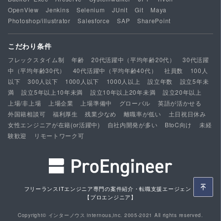
OpenView
Jenkins
Selenium
JUnit
Git
Maya
Photoshop/illustrator
Salesforce
SAP
SharePoint
こだわり条件
フレックスタイム制
年齢
20代活躍中（平均年齢20代）
30代活躍
中（平均年齢30代）
40代活躍中（平均年齢40代）
社員数
100人
以下
300人以下
1000人以下
1000人以上
設立年数
設立5年未
満
設立5年以上10年未満
設立10年以上20年未満
設立20年以上
上場/非上場
上場企業
上場準備中
グローバル
英語が活かせる
外国籍相談可
福利厚生
残業少なめ
離職率が低い
土日祝日休み
女性エンジニアが在籍(or活躍中)
自社内開発が多い
BtoC向け
未経
験歓迎
リモートワーク可
フリーランスITエンジニア専門の案件紹介・転職支援エージェント
【プロエンジニア】
Copyright© インターノウス internous,inc. 2005-2021 All rights reserved.