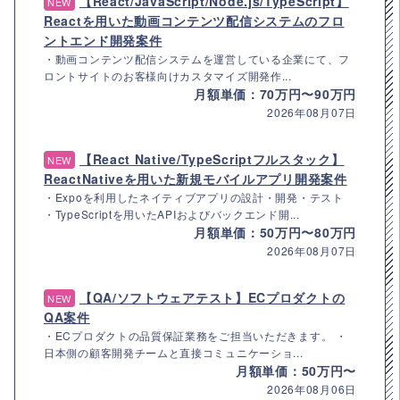
【React/JavaScript/Node.js/TypeScript】
NEW
Reactを用いた動画コンテンツ配信システムのフロ
ントエンド開発案件
・動画コンテンツ配信システムを運営している企業にて、フ
ロントサイトのお客様向けカスタマイズ開発作...
月額単価：70万円〜90万円
2026年08月07日
【React Native/TypeScriptフルスタック】
NEW
ReactNativeを用いた新規モバイルアプリ開発案件
・Expoを利用したネイティブアプリの設計・開発・テスト
・TypeScriptを用いたAPIおよびバックエンド開...
月額単価：50万円〜80万円
2026年08月07日
【QA/ソフトウェアテスト】ECプロダクトの
NEW
QA案件
・ECプロダクトの品質保証業務をご担当いただきます。 ・
日本側の顧客開発チームと直接コミュニケーショ...
月額単価：50万円〜
2026年08月06日