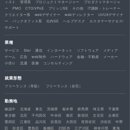
ィスト
管理系
プロジェクトマネージャー
プロダクトマネージャ
ー
PMO
CTO/VPoE
ブリッジSE
その他
IT講師・トレーナー
クリエイター系
webデザイナー
webディレクター
UI/UXデザイナ
ー
バックオフィス系
社内SE
ヘルプデスク
カスタマーサクセス/
サポート
業種
サービス
SIer
通信
インターネット
ソフトウェア
メディア
ゲーム
広告
web制作
ハードウェア
金融・不動産
メーカー
小売り
流通
医療
コンサルティング
就業形態
フリーランス（常駐）
フリーランス（在宅）
勤務地
確認中
北海道
東北
茨城県
栃木県
群馬県
埼玉県
千葉県
東京都
北区
千代田区
中央区
港区
新宿区
文京区
台東区
墨田区
江東区
品川区
目黒区
大田区
世田谷区
渋谷区
中野
区
杉並区
豊島区
板橋区
23区外
江戸川区
神奈川県
東海