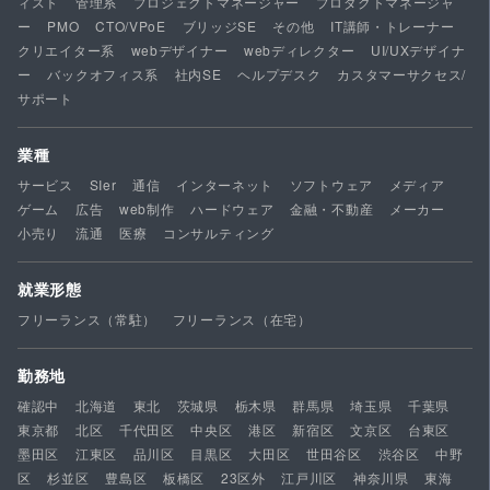
ィスト
管理系
プロジェクトマネージャー
プロダクトマネージャ
ー
PMO
CTO/VPoE
ブリッジSE
その他
IT講師・トレーナー
クリエイター系
webデザイナー
webディレクター
UI/UXデザイナ
ー
バックオフィス系
社内SE
ヘルプデスク
カスタマーサクセス/
サポート
業種
サービス
SIer
通信
インターネット
ソフトウェア
メディア
ゲーム
広告
web制作
ハードウェア
金融・不動産
メーカー
小売り
流通
医療
コンサルティング
就業形態
フリーランス（常駐）
フリーランス（在宅）
勤務地
確認中
北海道
東北
茨城県
栃木県
群馬県
埼玉県
千葉県
東京都
北区
千代田区
中央区
港区
新宿区
文京区
台東区
墨田区
江東区
品川区
目黒区
大田区
世田谷区
渋谷区
中野
区
杉並区
豊島区
板橋区
23区外
江戸川区
神奈川県
東海