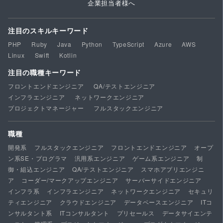
企業担当者様へ
注目のスキルキーワード
PHP
Ruby
Java
Python
TypeScript
Azure
AWS
Linux
Swift
Kotlin
注目の職種キーワード
フロントエンドエンジニア
QA/テストエンジニア
インフラエンジニア
ネットワークエンジニア
プロジェクトマネージャー
フルスタックエンジニア
職種
開発系
フルスタックエンジニア
フロントエンドエンジニア
オープ
ン系SE・プログラマ
汎用系エンジニア
ゲーム系エンジニア
制
御・組込エンジニア
QA/テストエンジニア
スマホアプリエンジニ
ア
コーダー/マークアップエンジニア
サーバーサイドエンジニア
インフラ系
インフラエンジニア
ネットワークエンジニア
セキュリ
ティエンジニア
クラウドエンジニア
データベースエンジニア
ITコ
ンサルタント系
ITコンサルタント
プリセールス
データサイエンテ