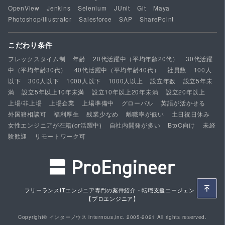
OpenView
Jenkins
Selenium
JUnit
Git
Maya
Photoshop/illustrator
Salesforce
SAP
SharePoint
こだわり条件
フレックスタイム制
年齢
20代活躍中（平均年齢20代）
30代活躍
中（平均年齢30代）
40代活躍中（平均年齢40代）
社員数
100人
以下
300人以下
1000人以下
1000人以上
設立年数
設立5年未
満
設立5年以上10年未満
設立10年以上20年未満
設立20年以上
上場/非上場
上場企業
上場準備中
グローバル
英語が活かせる
外国籍相談可
福利厚生
残業少なめ
離職率が低い
土日祝日休み
女性エンジニアが在籍(or活躍中)
自社内開発が多い
BtoC向け
未経
験歓迎
リモートワーク可
フリーランスITエンジニア専門の案件紹介・転職支援エージェント
【プロエンジニア】
Copyright© インターノウス internous,inc. 2005-2021 All rights reserved.