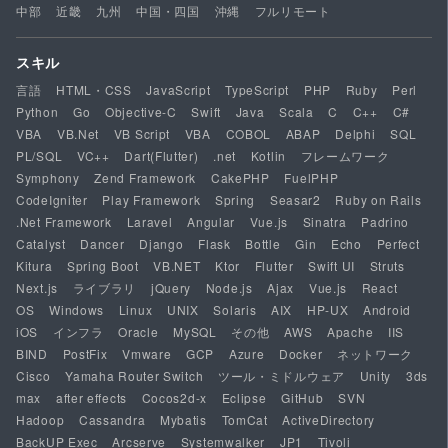
中部
近畿
九州
中国・四国
沖縄
フルリモート
スキル
言語
HTML・CSS
JavaScript
TypeScript
PHP
Ruby
Perl
Python
Go
Objective-C
Swift
Java
Scala
C
C++
C#
VBA
VB.Net
VB Script
VBA
COBOL
ABAP
Delphi
SQL
PL/SQL
VC++
Dart(Flutter)
.net
Kotlin
フレームワーク
Symphony
Zend Framework
CakePHP
FuelPHP
CodeIgniter
Play Framework
Spring
Seasar2
Ruby on Rails
.Net Framework
Laravel
Angular
Vue.js
Sinatra
Padrino
Catalyst
Dancer
Django
Flask
Bottle
Gin
Echo
Perfect
Kitura
Spring Boot
VB.NET
Ktor
Flutter
Swift UI
Struts
Next.js
ライブラリ
jQuery
Node.js
Ajax
Vue.js
React
OS
Windows
Linux
UNIX
Solaris
AIX
HP-UX
Android
iOS
インフラ
Oracle
MySQL
その他
AWS
Apache
IIS
BIND
PostFix
Vmware
GCP
Azure
Docker
ネットワーク
Cisco
Yamaha Router Switch
ツール・ミドルウェア
Unity
3ds
max
after effects
Cocos2d-x
Eclipse
GitHub
SVN
Hadoop
Cassandra
Mybatis
TomCat
ActiveDirectory
BackUP Exec
Arcserve
Systemwalker
JP1
Tivoli