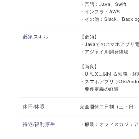
・言語：Java、Swift
・インフラ：AWS
・その他：Slack、Backlog
必須スキル
【必須】
・Javaでのスマホアプリ
・アジャイル開発経験
【尚良】
・UI/UXに関する知識・経
・スマホアプリ (iOS/Andr
・要件定義の経験
休日/休暇
完全週休二日制（土・日）
待遇/福利厚生
・服装：オフィスカジュア