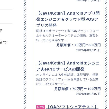
【Java/Kotlin】Androidアプリ開
発エンジニア★クラウド型POSア
プリの開発
で
同社は自社でクラウド型POSプラットフォー
ムやセルフオーダーシステムの開発、運営を
行っている企業です...
発者で
月額単価：70万円〜90万円
2025年09月23日
【Java/Kotlin】Androidエンジニ
ア★eKYCサービスの開発
オンラインによる生体認証、体型認証、行動
認証のプラットフォームを展開している企業
にて、eKYC サービ...
月額単価：70万円〜100万円
2025年04月07日
【QA/ソフトウェアテスト】
NEW