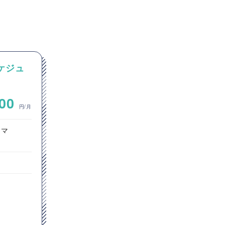
スケジュ
【Java/SpringBoot】
Java（Spring Boot）を用い
製造業向
た認証システム開発案件
~
000
600,000
入・保
円/月
円/月
ラマ
オープン系SE・プログラマ
サーバーサイドエンジニア
フルリモート
Java
Spring Boot
AWS