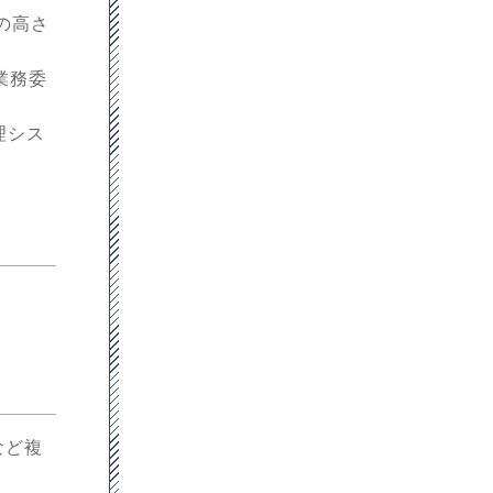
の高さ
業務委
理シス
など複