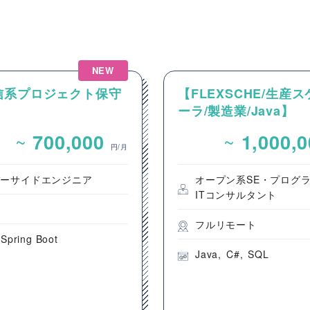
NEW
信系プロジェクト保守
【FLEXSCHE/生産
ーラ/製造業/Java】
FLEXSCHEを用いた
~
~
700,000
1,000,
け生産スケジューラ導
円/月
守支援案件
バーサイドエンジニア
オープン系SE・プログ
ITコンサルタント
都
フルリモート
Spring Boot
Java
C#
SQL