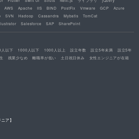
or
Flutter
Swift UI
Struts
Next.js
ライブラリ
jQuery
AWS
Apache
IIS
BIND
PostFix
Vmware
GCP
Azure
b
SVN
Hadoop
Cassandra
Mybatis
TomCat
lustrator
Salesforce
SAP
SharePoint
00人以下
1000人以下
1000人以上
設立年数
設立5年未満
設立5年
生
残業少なめ
離職率が低い
土日祝日休み
女性エンジニアが在籍
ジニア】