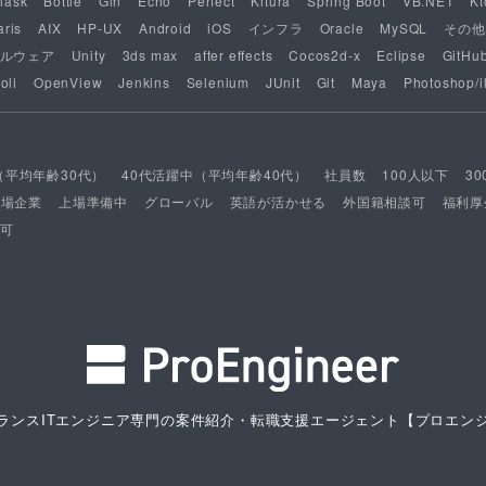
lask
Bottle
Gin
Echo
Perfect
Kitura
Spring Boot
VB.NET
Kt
aris
AIX
HP-UX
Android
iOS
インフラ
Oracle
MySQL
その他
ルウェア
Unity
3ds max
after effects
Cocos2d-x
Eclipse
GitHu
oli
OpenView
Jenkins
Selenium
JUnit
Git
Maya
Photoshop/il
（平均年齢30代）
40代活躍中（平均年齢40代）
社員数
100人以下
3
上場企業
上場準備中
グローバル
英語が活かせる
外国籍相談可
福利厚
可
ランスITエンジニア専門の案件紹介・転職支援エージェント
【プロエン