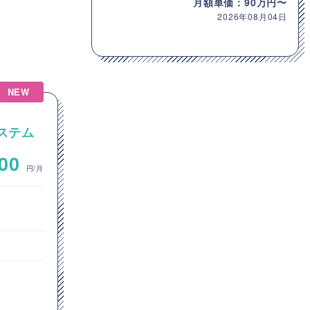
月額単価：90万円〜
2026年08月04日
NEW
【カスタマーサポート】サブ
システム
スクリプションサービスの管
理を行うSaaSのカスタマーサ
~
000
600,000
ポート案件
円/月
円/月
サーバーサイドエンジニア
カスタマーサクセス/サポート
東京都
Python
SQL
Linux