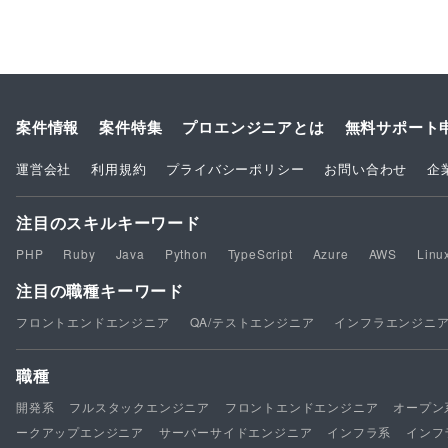
案件情報
案件特集
プロエンジニアとは
無料サポート
運営会社
利用規約
プライバシーポリシー
お問い合わせ
企
注目のスキルキーワード
PHP
Ruby
Java
Python
TypeScript
Azure
AWS
Linu
注目の職種キーワード
フロントエンドエンジニア
QA/テストエンジニア
インフラエンジニ
職種
開発系
フルスタックエンジニア
フロントエンドエンジニア
オープン
ークアップエンジニア
サーバーサイドエンジニア
インフラ系
インフ