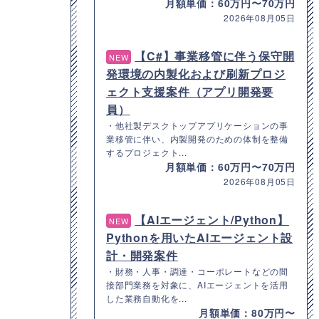
月額単価：60万円〜70万円
2026年08月05日
【C#】事業移管に伴う保守開
NEW
発環境の内製化および刷新プロジ
ェクト支援案件（アプリ開発要
員）
・他社製デスクトップアプリケーションの事
業移管に伴い、内製開発のための体制を整備
するプロジェクト...
月額単価：60万円〜70万円
2026年08月05日
【AIエージェント/Python】
NEW
Pythonを用いたAIエージェント設
計・開発案件
・財務・人事・調達・コーポレートなどの間
接部門業務を対象に、AIエージェントを活用
した業務自動化を...
月額単価：80万円〜