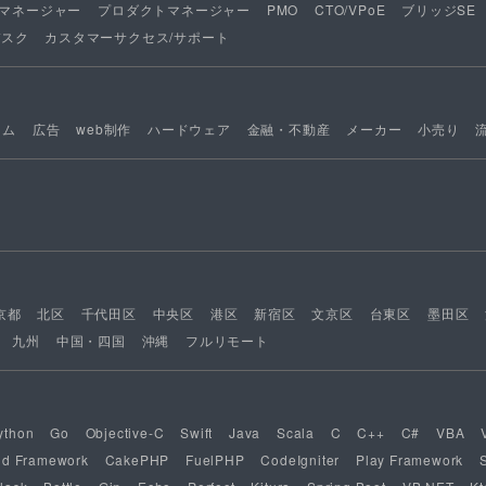
マネージャー
プロダクトマネージャー
PMO
CTO/VPoE
ブリッジSE
デスク
カスタマーサクセス/サポート
ーム
広告
web制作
ハードウェア
金融・不動産
メーカー
小売り
京都
北区
千代田区
中央区
港区
新宿区
文京区
台東区
墨田区
九州
中国・四国
沖縄
フルリモート
ython
Go
Objective-C
Swift
Java
Scala
C
C++
C#
VBA
nd Framework
CakePHP
FuelPHP
CodeIgniter
Play Framework