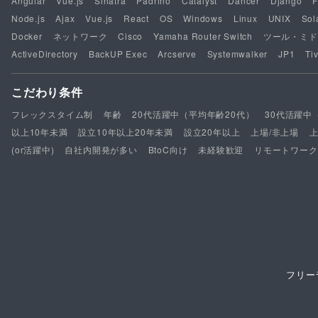
Angular
Vue.js
Sinatra
Padrino
Catalyst
Dancer
Django
F
Node.js
Ajax
Vue.js
React
OS
Windows
Linux
UNIX
Sol
Docker
ネットワーク
Cisco
Yamaha Router Switch
ツール・ミド
ActiveDirectory
BackUP Exec
Arcserve
Systemwalker
JP1
Tiv
こだわり条件
フレックスタイム制
年齢
20代活躍中（平均年齢20代）
30代活躍中
以上10年未満
設立10年以上20年未満
設立20年以上
上場/非上場
(or活躍中)
自社内開発が多い
BtoC向け
未経験歓迎
リモートワーク
フリー