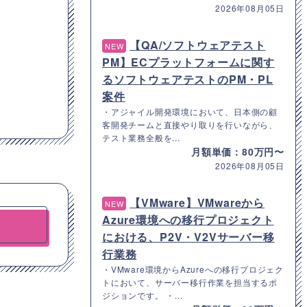
2026年08月05日
【QA/ソフトウェアテスト
NEW
PM】ECプラットフォームに関す
るソフトウェアテストのPM・PL
案件
・アジャイル開発環境において、日本側の顧
客開発チームと直接やり取りを行いながら、
テスト業務全般を...
月額単価：80万円〜
2026年08月05日
【VMware】VMwareから
NEW
Azure環境への移行プロジェクト
における、P2V・V2Vサーバー移
行業務
・VMware環境からAzureへの移行プロジェク
トにおいて、サーバー移行作業を担当するポ
ジションです。 ・...