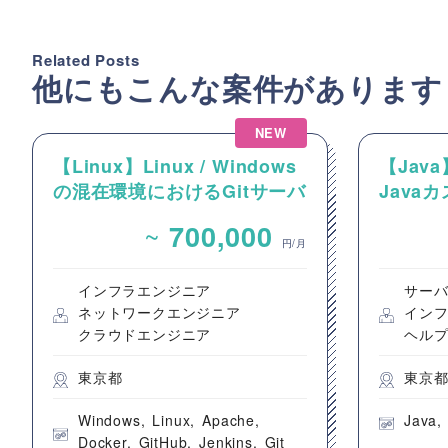
Related Posts
他にもこんな案件があります
NEW
【Linux】Linux / Windows
【Jav
の混在環境におけるGitサーバ
Java
ーおよびCI/CD環境の構築案
~
700,000
件
円/月
インフラエンジニア
サー
ネットワークエンジニア
イン
クラウドエンジニア
ヘル
東京都
東京
Windows
Linux
Apache
Java
Docker
GitHub
Jenkins
Git