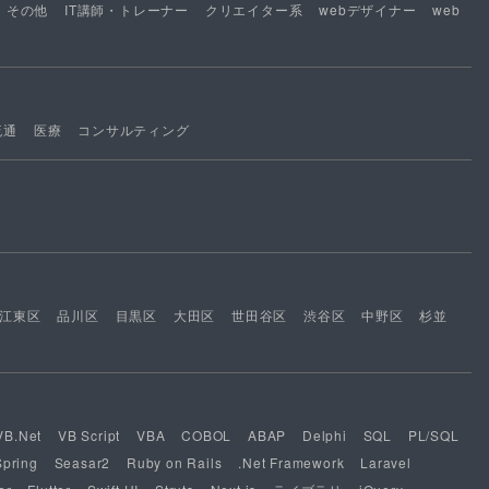
その他
IT講師・トレーナー
クリエイター系
webデザイナー
web
流通
医療
コンサルティング
江東区
品川区
目黒区
大田区
世田谷区
渋谷区
中野区
杉並
VB.Net
VB Script
VBA
COBOL
ABAP
Delphi
SQL
PL/SQL
Spring
Seasar2
Ruby on Rails
.Net Framework
Laravel