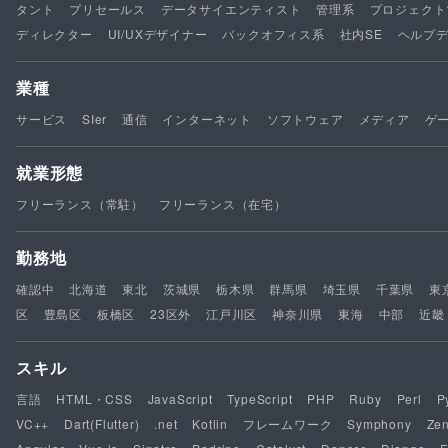
タント
プリセールス
データサイエンティスト
管理系
プロジェクト
ディレクター
UI/UXデザイナー
バックオフィス系
社内SE
ヘルプ
業種
サービス
SIer
通信
インターネット
ソフトウェア
メディア
ゲ
就業形態
フリーランス（常駐）
フリーランス（在宅）
勤務地
確認中
北海道
東北
茨城県
栃木県
群馬県
埼玉県
千葉県
東
区
豊島区
板橋区
23区外
江戸川区
神奈川県
東海
中部
近畿
スキル
言語
HTML・CSS
JavaScript
TypeScript
PHP
Ruby
Perl
P
VC++
Dart(Flutter)
.net
Kotlin
フレームワーク
Symphony
Ze