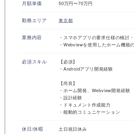
月額単価
50万円〜70万円
勤務エリア
東京都
業務内容
・スマホアプリの要求仕様の検討
・Webviewを使用したホーム機
必須スキル
【必須】
・Androidアプリ開発経験
【尚良】
・ホーム開発、Webview開発経験
・設計経験
・ドキュメント作成能力
・能動的コミュニケーション
休日/休暇
土日祝日休み