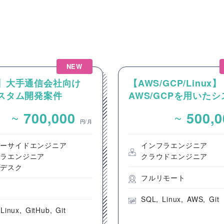
NEW
a】大手通信会社向け
【AWS/GCP/Linux】
カスタム開発案件
AWS/GCPを用いた
運用案件
~
~
700,000
500,
円/月
バーサイドエンジニア
インフラエンジニア
フラエンジニア
クラウドエンジニア
プデスク
フルリモート
都
SQL
Linux
AWS
Git
Linux
GitHub
Git