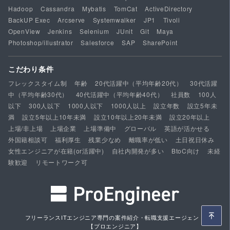
Hadoop
Cassandra
Mybatis
TomCat
ActiveDirectory
BackUP Exec
Arcserve
Systemwalker
JP1
Tivoli
OpenView
Jenkins
Selenium
JUnit
Git
Maya
Photoshop/illustrator
Salesforce
SAP
SharePoint
こだわり条件
フレックスタイム制
年齢
20代活躍中（平均年齢20代）
30代活躍
中（平均年齢30代）
40代活躍中（平均年齢40代）
社員数
100人
以下
300人以下
1000人以下
1000人以上
設立年数
設立5年未
満
設立5年以上10年未満
設立10年以上20年未満
設立20年以上
上場/非上場
上場企業
上場準備中
グローバル
英語が活かせる
外国籍相談可
福利厚生
残業少なめ
離職率が低い
土日祝日休み
女性エンジニアが在籍(or活躍中)
自社内開発が多い
BtoC向け
未経
験歓迎
リモートワーク可
フリーランスITエンジニア専門の案件紹介・転職支援エージェント
【プロエンジニア】