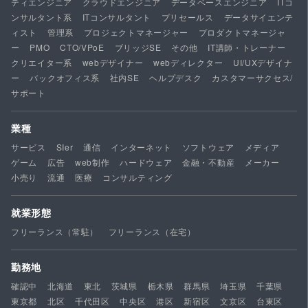
ティエンジニア
クラウドエンジニア
データベースエンジニア
ITコ
ンサルタント系
ITコンサルタント
プリセールス
データサイエンテ
ィスト
管理系
プロジェクトマネージャー
プロダクトマネージャ
ー
PMO
CTO/VPoE
ブリッジSE
その他
IT講師・トレーナー
クリエイター系
webデザイナー
webディレクター
UI/UXデザイナ
ー
バックオフィス系
社内SE
ヘルプデスク
カスタマーサクセス/
サポート
業種
サービス
SIer
通信
インターネット
ソフトウェア
メディア
ゲーム
広告
web制作
ハードウェア
金融・不動産
メーカー
小売り
流通
医療
コンサルティング
就業形態
フリーランス（常駐）
フリーランス（在宅）
勤務地
確認中
北海道
東北
茨城県
栃木県
群馬県
埼玉県
千葉県
東京都
北区
千代田区
中央区
港区
新宿区
文京区
台東区