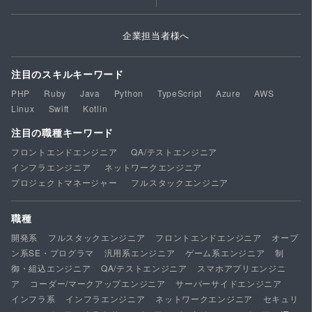
企業担当者様へ
注目のスキルキーワード
PHP
Ruby
Java
Python
TypeScript
Azure
AWS
Linux
Swift
Kotlin
注目の職種キーワード
フロントエンドエンジニア
QA/テストエンジニア
インフラエンジニア
ネットワークエンジニア
プロジェクトマネージャー
フルスタックエンジニア
職種
開発系
フルスタックエンジニア
フロントエンドエンジニア
オープ
ン系SE・プログラマ
汎用系エンジニア
ゲーム系エンジニア
制
御・組込エンジニア
QA/テストエンジニア
スマホアプリエンジニ
ア
コーダー/マークアップエンジニア
サーバーサイドエンジニア
インフラ系
インフラエンジニア
ネットワークエンジニア
セキュリ