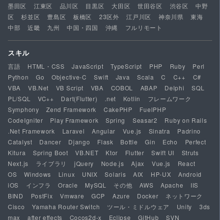
墨田区
江東区
品川区
目黒区
大田区
世田谷区
渋谷区
中野
区
杉並区
豊島区
板橋区
23区外
江戸川区
神奈川県
東海
中部
近畿
九州
中国・四国
沖縄
フルリモート
スキル
言語
HTML・CSS
JavaScript
TypeScript
PHP
Ruby
Perl
Python
Go
Objective-C
Swift
Java
Scala
C
C++
C#
VBA
VB.Net
VB Script
VBA
COBOL
ABAP
Delphi
SQL
PL/SQL
VC++
Dart(Flutter)
.net
Kotlin
フレームワーク
Symphony
Zend Framework
CakePHP
FuelPHP
CodeIgniter
Play Framework
Spring
Seasar2
Ruby on Rails
.Net Framework
Laravel
Angular
Vue.js
Sinatra
Padrino
Catalyst
Dancer
Django
Flask
Bottle
Gin
Echo
Perfect
Kitura
Spring Boot
VB.NET
Ktor
Flutter
Swift UI
Struts
Next.js
ライブラリ
jQuery
Node.js
Ajax
Vue.js
React
OS
Windows
Linux
UNIX
Solaris
AIX
HP-UX
Android
iOS
インフラ
Oracle
MySQL
その他
AWS
Apache
IIS
BIND
PostFix
Vmware
GCP
Azure
Docker
ネットワーク
Cisco
Yamaha Router Switch
ツール・ミドルウェア
Unity
3ds
max
after effects
Cocos2d-x
Eclipse
GitHub
SVN