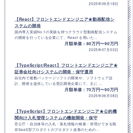
2025年09月18日
【React】フロントエンドエンジニア★動画配信シ
ステムの開発
国内導入実績No.1の実績を持つクラウド型動画配信システム
の開発を行っている企業にて、React を用いた...
月額単価：80万円〜90万円
2025年07月03日
【TypeScript/React】フロントエンドエンジニア★
証券会社向けシステムの開発・保守運用
自社内で複数パッケージソフトの開発や、ソフトウェア設
計、開発を提供している受託開発企業にて、主に ...
月額単価：70万円〜90万円
2025年06月08日
【TypeScript】フロントエンドエンジニア★公的機
関向け入札管理システムの機能開発・保守
官公庁・自治体等の入札・落札情報の検索・管理ができる既
存SaaS型プロダクトのプロダクト改善のための...