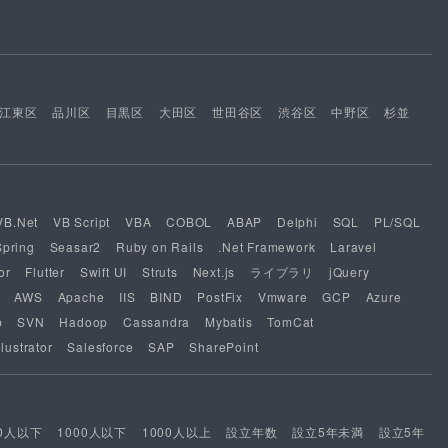
江東区
品川区
目黒区
大田区
世田谷区
渋谷区
中野区
杉並
VB.Net
VB Script
VBA
COBOL
ABAP
Delphi
SQL
PL/SQL
Spring
Seasar2
Ruby on Rails
.Net Framework
Laravel
or
Flutter
Swift UI
Struts
Next.js
ライブラリ
jQuery
AWS
Apache
IIS
BIND
PostFix
Vmware
GCP
Azure
b
SVN
Hadoop
Cassandra
Mybatis
TomCat
lustrator
Salesforce
SAP
SharePoint
00人以下
1000人以下
1000人以上
設立年数
設立5年未満
設立5年