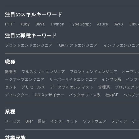
注目のスキルキーワード
PHP
Ruby
Java
Python
TypeScript
Azure
AWS
Linu
注目の職種キーワード
フロントエンドエンジニア
QA/テストエンジニア
インフラエンジニ
職種
開発系
フルスタックエンジニア
フロントエンドエンジニア
オープン
ークアップエンジニア
サーバーサイドエンジニア
インフラ系
インフ
タント
プリセールス
データサイエンティスト
管理系
プロジェクト
ディレクター
UI/UXデザイナー
バックオフィス系
社内SE
ヘルプ
業種
サービス
SIer
通信
インターネット
ソフトウェア
メディア
ゲ
就業形態