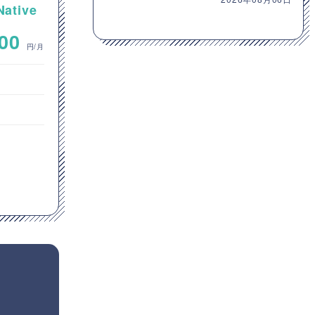
tive
Sales Cloud活用に向けた要
アプリ
件整理およびカスタマイズ開
~
000
800,000
発支援
円/月
円/月
オープン系SE・プログラマ
ITコンサルタント
東京都
JavaScript