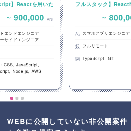
Script】Reactを用いた
フルスタック】ReactNa
ンテンツ配信システム
を用いた新規モバイル
~
~
900,000
800,
ントエンド開発案件
開発案件
円/月
ントエンドエンジニア
スマホアプリエンジニア
バーサイドエンジニア
フルリモート
都
TypeScript
Git
・CSS
JavaScript
cript
Node.js
AWS
WEBに公開していない非公開案件