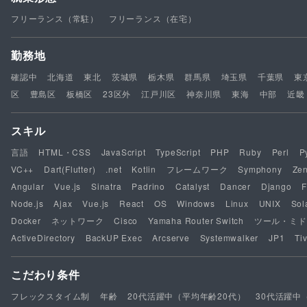
フリーランス（常駐）
フリーランス（在宅）
勤務地
確認中
北海道
東北
茨城県
栃木県
群馬県
埼玉県
千葉県
東
区
豊島区
板橋区
23区外
江戸川区
神奈川県
東海
中部
近畿
スキル
言語
HTML・CSS
JavaScript
TypeScript
PHP
Ruby
Perl
P
VC++
Dart(Flutter)
.net
Kotlin
フレームワーク
Symphony
Ze
Angular
Vue.js
Sinatra
Padrino
Catalyst
Dancer
Django
F
Node.js
Ajax
Vue.js
React
OS
Windows
Linux
UNIX
Sol
Docker
ネットワーク
Cisco
Yamaha Router Switch
ツール・ミド
ActiveDirectory
BackUP Exec
Arcserve
Systemwalker
JP1
Tiv
こだわり条件
フレックスタイム制
年齢
20代活躍中（平均年齢20代）
30代活躍中