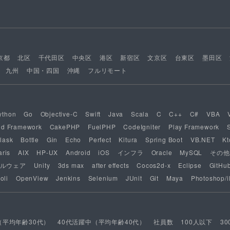
京都
北区
千代田区
中央区
港区
新宿区
文京区
台東区
墨田区
九州
中国・四国
沖縄
フルリモート
ython
Go
Objective-C
Swift
Java
Scala
C
C++
C#
VBA
nd Framework
CakePHP
FuelPHP
CodeIgniter
Play Framework
lask
Bottle
Gin
Echo
Perfect
Kitura
Spring Boot
VB.NET
Kt
aris
AIX
HP-UX
Android
iOS
インフラ
Oracle
MySQL
その他
ルウェア
Unity
3ds max
after effects
Cocos2d-x
Eclipse
GitHu
oli
OpenView
Jenkins
Selenium
JUnit
Git
Maya
Photoshop/il
（平均年齢30代）
40代活躍中（平均年齢40代）
社員数
100人以下
3