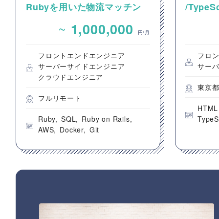
Rubyを用いた物流マッチン
/Type
グプラットフォームのバック
動画コ
~
1,000,000
エンドエンジニア募集
のフロ
円/月
フロントエンドエンジニア
フロ
サーバーサイドエンジニア
サー
クラウドエンジニア
東京
フルリモート
HTML
Ruby
SQL
Ruby on Rails
TypeS
AWS
Docker
Git