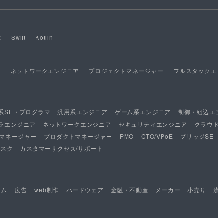
x
Swift
Kotlin
ア
ネットワークエンジニア
プロジェクトマネージャー
フルスタックエ
系SE・プログラマ
汎用系エンジニア
ゲーム系エンジニア
制御・組込エ
ラエンジニア
ネットワークエンジニア
セキュリティエンジニア
クラウ
マネージャー
プロダクトマネージャー
PMO
CTO/VPoE
ブリッジSE
デスク
カスタマーサクセス/サポート
ーム
広告
web制作
ハードウェア
金融・不動産
メーカー
小売り