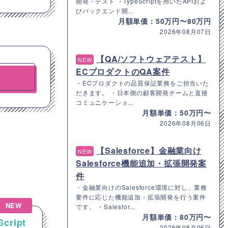
開発・テスト ・TypeScriptを用いたAPIおよ
びバックエンド開...
月額単価：50万円〜80万円
2026年08月07日
【QA/ソフトウェアテスト】
NEW
ECプロダクトのQA案件
・ECプロダクトの品質保証業務をご担当いた
だきます。 ・日本側の顧客開発チームと直接
コミュニケーショ...
月額単価：50万円〜
2026年08月06日
【Salesforce】金融業向け
NEW
Salesforce機能追加・拡張開発案
件
・金融業向けのSalesforce環境に対し、業務
要件に応じた機能追加・拡張開発を行う案件
NEW
NEW
です。 ・Salesfor...
月額単価：80万円〜
Script
【Salesforce】製造業向けの
2026年08月06日