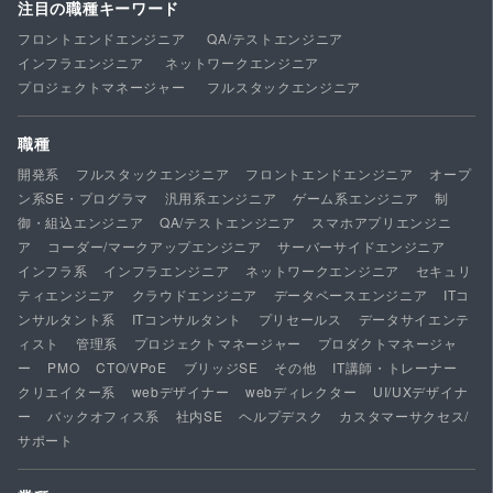
注目の職種キーワード
フロントエンドエンジニア
QA/テストエンジニア
インフラエンジニア
ネットワークエンジニア
プロジェクトマネージャー
フルスタックエンジニア
職種
開発系
フルスタックエンジニア
フロントエンドエンジニア
オープ
ン系SE・プログラマ
汎用系エンジニア
ゲーム系エンジニア
制
御・組込エンジニア
QA/テストエンジニア
スマホアプリエンジニ
ア
コーダー/マークアップエンジニア
サーバーサイドエンジニア
インフラ系
インフラエンジニア
ネットワークエンジニア
セキュリ
ティエンジニア
クラウドエンジニア
データベースエンジニア
ITコ
ンサルタント系
ITコンサルタント
プリセールス
データサイエンテ
ィスト
管理系
プロジェクトマネージャー
プロダクトマネージャ
ー
PMO
CTO/VPoE
ブリッジSE
その他
IT講師・トレーナー
クリエイター系
webデザイナー
webディレクター
UI/UXデザイナ
ー
バックオフィス系
社内SE
ヘルプデスク
カスタマーサクセス/
サポート