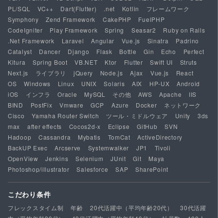
PL/SQL
VC++
Dart(Flutter)
.net
Kotlin
フレームワーク
Symphony
Zend Framework
CakePHP
FuelPHP
CodeIgniter
Play Framework
Spring
Seasar2
Ruby on Rails
.Net Framework
Laravel
Angular
Vue.js
Sinatra
Padrino
Catalyst
Dancer
Django
Flask
Bottle
Gin
Echo
Perfect
Kitura
Spring Boot
VB.NET
Ktor
Flutter
Swift UI
Struts
Next.js
ライブラリ
jQuery
Node.js
Ajax
Vue.js
React
OS
Windows
Linux
UNIX
Solaris
AIX
HP-UX
Android
iOS
インフラ
Oracle
MySQL
その他
AWS
Apache
IIS
BIND
PostFix
Vmware
GCP
Azure
Docker
ネットワーク
Cisco
Yamaha Router Switch
ツール・ミドルウェア
Unity
3ds
max
after effects
Cocos2d-x
Eclipse
GitHub
SVN
Hadoop
Cassandra
Mybatis
TomCat
ActiveDirectory
BackUP Exec
Arcserve
Systemwalker
JP1
Tivoli
OpenView
Jenkins
Selenium
JUnit
Git
Maya
Photoshop/illustrator
Salesforce
SAP
SharePoint
こだわり条件
フレックスタイム制
年齢
20代活躍中（平均年齢20代）
30代活躍