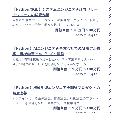
【Python/SQL】システムエンジニア★証券リサー
チシステムの移管作業
自社内で複数パッケージソフトの開発や、クライアント向け
のソフトウェア設計、開発を提供しているシス...
月額単価：70万円〜90万円
2025年08月14日
【Python】AIエンジニア★事業会社でのAIモデル構
築・機械学習アルゴリズム開発
同社は3D関連技術を活用したヘルスケア業界向けのSaaS
や、AI関連のサービスを提供している企業です。 A...
月額単価：70万円〜100万円
2025年05月14日
【Python】機械学習エンジニア★認証プロダクトの
精度改善
オンラインによる生体認証、体型認証、行動認証のプラット
フォームを展開している企業にて、機械学習エ...
月額単価：70万円〜100万円