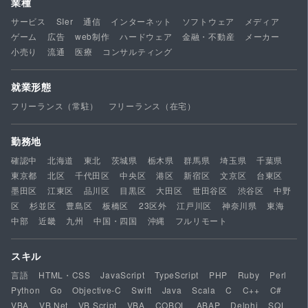
業種
サービス
SIer
通信
インターネット
ソフトウェア
メディア
ゲーム
広告
web制作
ハードウェア
金融・不動産
メーカー
小売り
流通
医療
コンサルティング
就業形態
フリーランス（常駐）
フリーランス（在宅）
勤務地
確認中
北海道
東北
茨城県
栃木県
群馬県
埼玉県
千葉県
東京都
北区
千代田区
中央区
港区
新宿区
文京区
台東区
墨田区
江東区
品川区
目黒区
大田区
世田谷区
渋谷区
中野
区
杉並区
豊島区
板橋区
23区外
江戸川区
神奈川県
東海
中部
近畿
九州
中国・四国
沖縄
フルリモート
スキル
言語
HTML・CSS
JavaScript
TypeScript
PHP
Ruby
Perl
Python
Go
Objective-C
Swift
Java
Scala
C
C++
C#
VBA
VB.Net
VB Script
VBA
COBOL
ABAP
Delphi
SQL