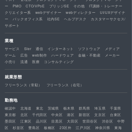
ー
PMO
CTO/VPoE
ブリッジSE
その他
IT講師・トレーナー
クリエイター系
webデザイナー
webディレクター
UI/UXデザイナ
ー
バックオフィス系
社内SE
ヘルプデスク
カスタマーサクセス/
サポート
業種
サービス
SIer
通信
インターネット
ソフトウェア
メディア
ゲーム
広告
web制作
ハードウェア
金融・不動産
メーカー
小売り
流通
医療
コンサルティング
就業形態
フリーランス（常駐）
フリーランス（在宅）
勤務地
確認中
北海道
東北
茨城県
栃木県
群馬県
埼玉県
千葉県
東京都
北区
千代田区
中央区
港区
新宿区
文京区
台東区
墨田区
江東区
品川区
目黒区
大田区
世田谷区
渋谷区
中野
区
杉並区
豊島区
板橋区
23区外
江戸川区
神奈川県
東海