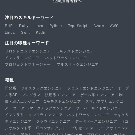
企業担当者様へ
注目のスキルキーワード
PHP
Ruby
Java
Python
TypeScript
Azure
AWS
Linux
Swift
Kotlin
注目の職種キーワード
フロントエンドエンジニア
QA/テストエンジニア
インフラエンジニア
ネットワークエンジニア
プロジェクトマネージャー
フルスタックエンジニア
職種
開発系
フルスタックエンジニア
フロントエンドエンジニア
オープ
ン系SE・プログラマ
汎用系エンジニア
ゲーム系エンジニア
制
御・組込エンジニア
QA/テストエンジニア
スマホアプリエンジニ
ア
コーダー/マークアップエンジニア
サーバーサイドエンジニア
インフラ系
インフラエンジニア
ネットワークエンジニア
セキュリ
ティエンジニア
クラウドエンジニア
データベースエンジニア
ITコ
ンサルタント系
ITコンサルタント
プリセールス
データサイエンテ
ィスト
管理系
プロジェクトマネージャー
プロダクトマネージャ