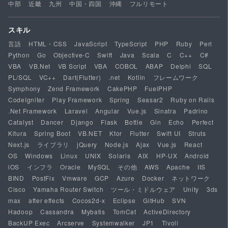
中部
近畿
九州
中国・四国
沖縄
フルリモート
スキル
言語
HTML・CSS
JavaScript
TypeScript
PHP
Ruby
Perl
Python
Go
Objective-C
Swift
Java
Scala
C
C++
C#
VBA
VB.Net
VB Script
VBA
COBOL
ABAP
Delphi
SQL
PL/SQL
VC++
Dart(Flutter)
.net
Kotlin
フレームワーク
Symphony
Zend Framework
CakePHP
FuelPHP
CodeIgniter
Play Framework
Spring
Seasar2
Ruby on Rails
.Net Framework
Laravel
Angular
Vue.js
Sinatra
Padrino
Catalyst
Dancer
Django
Flask
Bottle
Gin
Echo
Perfect
Kitura
Spring Boot
VB.NET
Ktor
Flutter
Swift UI
Struts
Next.js
ライブラリ
jQuery
Node.js
Ajax
Vue.js
React
OS
Windows
Linux
UNIX
Solaris
AIX
HP-UX
Android
iOS
インフラ
Oracle
MySQL
その他
AWS
Apache
IIS
BIND
PostFix
Vmware
GCP
Azure
Docker
ネットワーク
Cisco
Yamaha Router Switch
ツール・ミドルウェア
Unity
3ds
max
after effects
Cocos2d-x
Eclipse
GitHub
SVN
Hadoop
Cassandra
Mybatis
TomCat
ActiveDirectory
BackUP Exec
Arcserve
Systemwalker
JP1
Tivoli