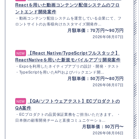
Reactを用いた動画コンテンツ配信システムのフロ
ントエンド開発案件
・動画コンテンツ配信システムを運営している企業にて、フ
ロントサイトのお客様向けカスタマイズ開発作...
月額単価：70万円〜90万円
2026年08月07日
【React Native/TypeScriptフルスタック】
NEW
ReactNativeを用いた新規モバイルアプリ開発案件
・Expoを利用したネイティブアプリの設計・開発・テスト
・TypeScriptを用いたAPIおよびバックエンド開...
月額単価：50万円〜80万円
2026年08月07日
【QA/ソフトウェアテスト】ECプロダクトの
NEW
QA案件
・ECプロダクトの品質保証業務をご担当いただきます。 ・
日本側の顧客開発チームと直接コミュニケーショ...
月額単価：50万円〜
2026年08月06日