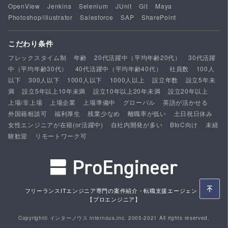
OpenView
Jenkins
Selenium
JUnit
Git
Maya
Photoshop/illustrator
Salesforce
SAP
SharePoint
こだわり条件
フレックスタイム制
年齢
20代活躍中（平均年齢20代）
30代活躍
中（平均年齢30代）
40代活躍中（平均年齢40代）
社員数
100人
以下
300人以下
1000人以下
1000人以上
設立年数
設立5年未
満
設立5年以上10年未満
設立10年以上20年未満
設立20年以上
上場/非上場
上場企業
上場準備中
グローバル
英語が活かせる
外国籍相談可
福利厚生
残業少なめ
離職率が低い
土日祝日休み
女性エンジニアが在籍(or活躍中)
自社内開発が多い
BtoC向け
未経
験歓迎
リモートワーク可
フリーランスITエンジニア専門の案件紹介・転職支援エージェント
【プロエンジニア】
Copyright© インターノウス internous,inc. 2005-2021 All rights reserved.