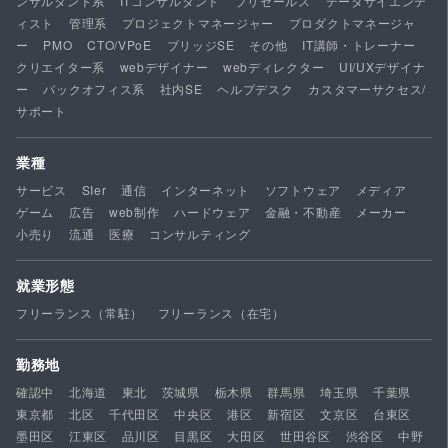
ンサルタント系
ITコンサルタント
プリセールス
データサイエンテ
ィスト
管理系
プロジェクトマネージャー
プロダクトマネージャ
ー
PMO
CTO/VPoE
ブリッジSE
その他
IT講師・トレーナー
クリエイター系
webデザイナー
webディレクター
UI/UXデザイナ
ー
バックオフィス系
社内SE
ヘルプデスク
カスタマーサクセス/
サポート
業種
サービス
SIer
通信
インターネット
ソフトウェア
メディア
ゲーム
広告
web制作
ハードウェア
金融・不動産
メーカー
小売り
流通
医療
コンサルティング
就業形態
フリーランス（常駐）
フリーランス（在宅）
勤務地
確認中
北海道
東北
茨城県
栃木県
群馬県
埼玉県
千葉県
東京都
北区
千代田区
中央区
港区
新宿区
文京区
台東区
墨田区
江東区
品川区
目黒区
大田区
世田谷区
渋谷区
中野