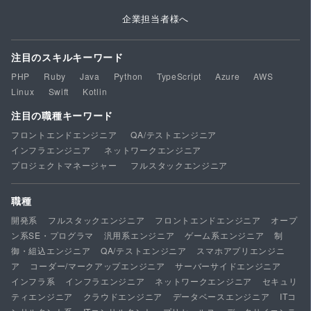
企業担当者様へ
注目のスキルキーワード
PHP
Ruby
Java
Python
TypeScript
Azure
AWS
Linux
Swift
Kotlin
注目の職種キーワード
フロントエンドエンジニア
QA/テストエンジニア
インフラエンジニア
ネットワークエンジニア
プロジェクトマネージャー
フルスタックエンジニア
職種
開発系
フルスタックエンジニア
フロントエンドエンジニア
オープ
ン系SE・プログラマ
汎用系エンジニア
ゲーム系エンジニア
制
御・組込エンジニア
QA/テストエンジニア
スマホアプリエンジニ
ア
コーダー/マークアップエンジニア
サーバーサイドエンジニア
インフラ系
インフラエンジニア
ネットワークエンジニア
セキュリ
ティエンジニア
クラウドエンジニア
データベースエンジニア
ITコ