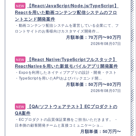
【React/JavaScript/Node.js/TypeScript】
NEW
Reactを用いた動画コンテンツ配信システムのフロ
ントエンド開発案件
・動画コンテンツ配信システムを運営している企業にて、フ
ロントサイトのお客様向けカスタマイズ開発作...
月額単価：70万円〜90万円
2026年08月07日
【React Native/TypeScriptフルスタック】
NEW
ReactNativeを用いた新規モバイルアプリ開発案件
・Expoを利用したネイティブアプリの設計・開発・テスト
・TypeScriptを用いたAPIおよびバックエンド開...
月額単価：50万円〜80万円
2026年08月07日
【QA/ソフトウェアテスト】ECプロダクトの
NEW
QA案件
・ECプロダクトの品質保証業務をご担当いただきます。 ・
日本側の顧客開発チームと直接コミュニケーショ...
月額単価：50万円〜