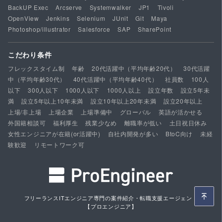
BackUP Exec
Arcserve
Systemwalker
JP1
Tivoli
OpenView
Jenkins
Selenium
JUnit
Git
Maya
Photoshop/illustrator
Salesforce
SAP
SharePoint
こだわり条件
フレックスタイム制
年齢
20代活躍中（平均年齢20代）
30代活躍
中（平均年齢30代）
40代活躍中（平均年齢40代）
社員数
100人
以下
300人以下
1000人以下
1000人以上
設立年数
設立5年未
満
設立5年以上10年未満
設立10年以上20年未満
設立20年以上
上場/非上場
上場企業
上場準備中
グローバル
英語が活かせる
外国籍相談可
福利厚生
残業少なめ
離職率が低い
土日祝日休み
女性エンジニアが在籍(or活躍中)
自社内開発が多い
BtoC向け
未経
験歓迎
リモートワーク可
フリーランスITエンジニア専門の案件紹介・転職支援エージェント
【プロエンジニア】