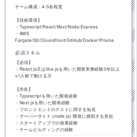
チーム構成：4-5名程度
【技術環境】
・Typescript/React/Next/Node/Express
・AWS
Fargate/S3/Cloundfront/GitHub/Docker/Prisma
必須スキル
【必須】
・React.js又はVue.jsを用いた開発実務経験3年以上
※1人称で動ける方
【尚良】
・Typescriptを用いた開発経験
・Next.jsを用いた開発経験
・フロントエンドのテストに関する知見
・サーバーサイド (node.js) 開発に挑戦する意欲
・スタートアップでの就業経験
・チームビルディングの経験