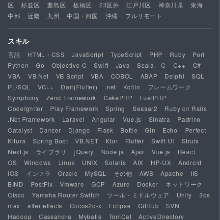
区
杉並区
豊島区
板橋区
23区外
江戸川区
神奈川県
東海
中部
近畿
九州
中国・四国
沖縄
フルリモート
スキル
言語
HTML・CSS
JavaScript
TypeScript
PHP
Ruby
Perl
Python
Go
Objective-C
Swift
Java
Scala
C
C++
C#
VBA
VB.Net
VB Script
VBA
COBOL
ABAP
Delphi
SQL
PL/SQL
VC++
Dart(Flutter)
.net
Kotlin
フレームワーク
Symphony
Zend Framework
CakePHP
FuelPHP
CodeIgniter
Play Framework
Spring
Seasar2
Ruby on Rails
.Net Framework
Laravel
Angular
Vue.js
Sinatra
Padrino
Catalyst
Dancer
Django
Flask
Bottle
Gin
Echo
Perfect
Kitura
Spring Boot
VB.NET
Ktor
Flutter
Swift UI
Struts
Next.js
ライブラリ
jQuery
Node.js
Ajax
Vue.js
React
OS
Windows
Linux
UNIX
Solaris
AIX
HP-UX
Android
iOS
インフラ
Oracle
MySQL
その他
AWS
Apache
IIS
BIND
PostFix
Vmware
GCP
Azure
Docker
ネットワーク
Cisco
Yamaha Router Switch
ツール・ミドルウェア
Unity
3ds
max
after effects
Cocos2d-x
Eclipse
GitHub
SVN
Hadoop
Cassandra
Mybatis
TomCat
ActiveDirectory