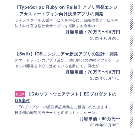
【TypeScript/ Ruby on Rails】アプリ開発エンジ
ニア★スマートフォン向け決済アプリの開発
ライフスタイル支援サービスを中心に、組織改善サービスや
法人向け置き型社食サービスを展開する企業の...
月額単価：70万円〜90万円
2025年10月28日
【Swift】iOSエンジニア★新規アプリの設計・開発
スマートフォンのアプリ及び、BtoB向けのWebアプリケーシ
ョンの開発を中心に進めている企業にて、同社が...
月額単価：70万円〜90万円
2025年03月11日
【QA/ソフトウェアテスト】ECプロダクトの
NEW
QA案件
・ECプロダクトの品質保証業務をご担当いただきます。 ・
日本側の顧客開発チームと直接コミュニケーシ...
月額単価：50万円〜
2026年08月06日