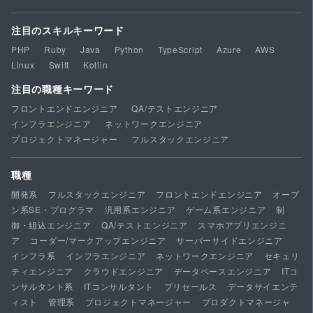
注目のスキルキーワード
PHP
Ruby
Java
Python
TypeScript
Azure
AWS
Linux
Swift
Kotlin
注目の職種キーワード
フロントエンドエンジニア
QA/テストエンジニア
インフラエンジニア
ネットワークエンジニア
プロジェクトマネージャー
フルスタックエンジニア
職種
開発系
フルスタックエンジニア
フロントエンドエンジニア
オープ
ン系SE・プログラマ
汎用系エンジニア
ゲーム系エンジニア
制
御・組込エンジニア
QA/テストエンジニア
スマホアプリエンジニ
ア
コーダー/マークアップエンジニア
サーバーサイドエンジニア
インフラ系
インフラエンジニア
ネットワークエンジニア
セキュリ
ティエンジニア
クラウドエンジニア
データベースエンジニア
ITコ
ンサルタント系
ITコンサルタント
プリセールス
データサイエンテ
ィスト
管理系
プロジェクトマネージャー
プロダクトマネージャ