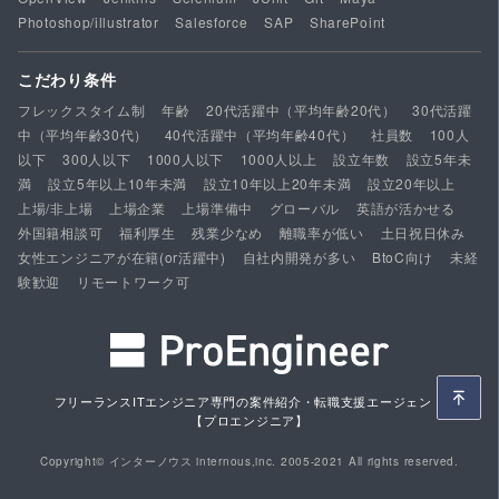
Photoshop/illustrator
Salesforce
SAP
SharePoint
こだわり条件
フレックスタイム制
年齢
20代活躍中（平均年齢20代）
30代活躍
中（平均年齢30代）
40代活躍中（平均年齢40代）
社員数
100人
以下
300人以下
1000人以下
1000人以上
設立年数
設立5年未
満
設立5年以上10年未満
設立10年以上20年未満
設立20年以上
上場/非上場
上場企業
上場準備中
グローバル
英語が活かせる
外国籍相談可
福利厚生
残業少なめ
離職率が低い
土日祝日休み
女性エンジニアが在籍(or活躍中)
自社内開発が多い
BtoC向け
未経
験歓迎
リモートワーク可
フリーランスITエンジニア専門の案件紹介・転職支援エージェント
【プロエンジニア】
Copyright© インターノウス internous,inc. 2005-2021 All rights reserved.