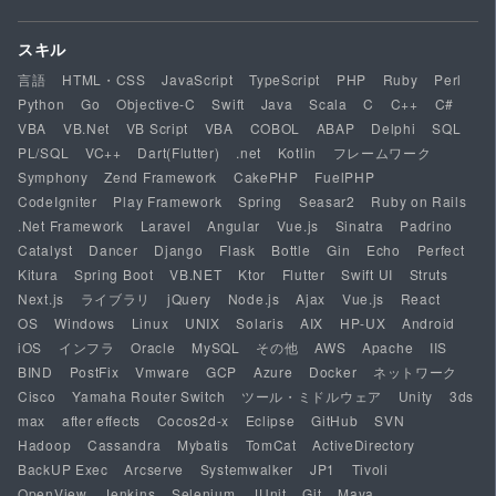
スキル
言語
HTML・CSS
JavaScript
TypeScript
PHP
Ruby
Perl
Python
Go
Objective-C
Swift
Java
Scala
C
C++
C#
VBA
VB.Net
VB Script
VBA
COBOL
ABAP
Delphi
SQL
PL/SQL
VC++
Dart(Flutter)
.net
Kotlin
フレームワーク
Symphony
Zend Framework
CakePHP
FuelPHP
CodeIgniter
Play Framework
Spring
Seasar2
Ruby on Rails
.Net Framework
Laravel
Angular
Vue.js
Sinatra
Padrino
Catalyst
Dancer
Django
Flask
Bottle
Gin
Echo
Perfect
Kitura
Spring Boot
VB.NET
Ktor
Flutter
Swift UI
Struts
Next.js
ライブラリ
jQuery
Node.js
Ajax
Vue.js
React
OS
Windows
Linux
UNIX
Solaris
AIX
HP-UX
Android
iOS
インフラ
Oracle
MySQL
その他
AWS
Apache
IIS
BIND
PostFix
Vmware
GCP
Azure
Docker
ネットワーク
Cisco
Yamaha Router Switch
ツール・ミドルウェア
Unity
3ds
max
after effects
Cocos2d-x
Eclipse
GitHub
SVN
Hadoop
Cassandra
Mybatis
TomCat
ActiveDirectory
BackUP Exec
Arcserve
Systemwalker
JP1
Tivoli
OpenView
Jenkins
Selenium
JUnit
Git
Maya