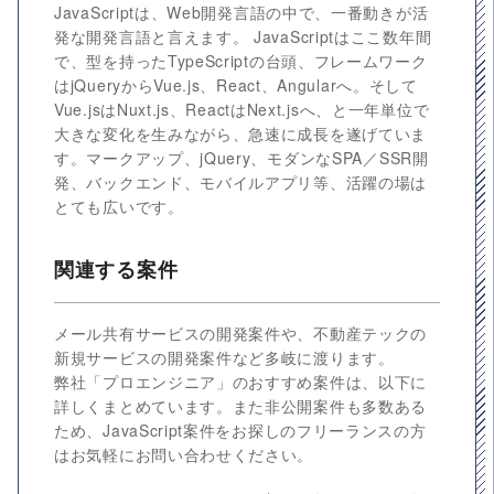
JavaScriptは、Web開発言語の中で、一番動きが活
発な開発言語と言えます。 JavaScriptはここ数年間
で、型を持ったTypeScriptの台頭、フレームワーク
はjQueryからVue.js、React、Angularへ。そして
Vue.jsはNuxt.js、ReactはNext.jsへ、と一年単位で
大きな変化を生みながら、急速に成長を遂げていま
す。マークアップ、jQuery、モダンなSPA／SSR開
発、バックエンド、モバイルアプリ等、活躍の場は
とても広いです。
関連する案件
メール共有サービスの開発案件や、不動産テックの
新規サービスの開発案件など多岐に渡ります。
弊社「プロエンジニア」のおすすめ案件は、以下に
詳しくまとめています。また非公開案件も多数ある
ため、JavaScript案件をお探しのフリーランスの方
はお気軽にお問い合わせください。