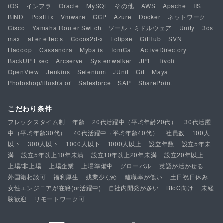
iOS
インフラ
Oracle
MySQL
その他
AWS
Apache
IIS
BIND
PostFix
Vmware
GCP
Azure
Docker
ネットワーク
Cisco
Yamaha Router Switch
ツール・ミドルウェア
Unity
3ds
max
after effects
Cocos2d-x
Eclipse
GitHub
SVN
Hadoop
Cassandra
Mybatis
TomCat
ActiveDirectory
BackUP Exec
Arcserve
Systemwalker
JP1
Tivoli
OpenView
Jenkins
Selenium
JUnit
Git
Maya
Photoshop/illustrator
Salesforce
SAP
SharePoint
こだわり条件
フレックスタイム制
年齢
20代活躍中（平均年齢20代）
30代活躍
中（平均年齢30代）
40代活躍中（平均年齢40代）
社員数
100人
以下
300人以下
1000人以下
1000人以上
設立年数
設立5年未
満
設立5年以上10年未満
設立10年以上20年未満
設立20年以上
上場/非上場
上場企業
上場準備中
グローバル
英語が活かせる
外国籍相談可
福利厚生
残業少なめ
離職率が低い
土日祝日休み
女性エンジニアが在籍(or活躍中)
自社内開発が多い
BtoC向け
未経
験歓迎
リモートワーク可