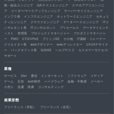
御・組込エンジニア
QA/テストエンジニア
スマホアプリエンジニ
ア
コーダー/マークアップエンジニア
サーバーサイドエンジニア
インフラ系
インフラエンジニア
ネットワークエンジニア
セキュリ
ティエンジニア
クラウドエンジニア
データベースエンジニア
ITコ
ンサルタント系
ITコンサルタント
プリセールス
データサイエンテ
ィスト
管理系
プロジェクトマネージャー
プロダクトマネージャ
ー
PMO
CTO/VPoE
ブリッジSE
その他
IT講師・トレーナー
クリエイター系
webデザイナー
webディレクター
UI/UXデザイナ
ー
バックオフィス系
社内SE
ヘルプデスク
カスタマーサクセス/
サポート
業種
サービス
SIer
通信
インターネット
ソフトウェア
メディア
ゲーム
広告
web制作
ハードウェア
金融・不動産
メーカー
小売り
流通
医療
コンサルティング
就業形態
フリーランス（常駐）
フリーランス（在宅）