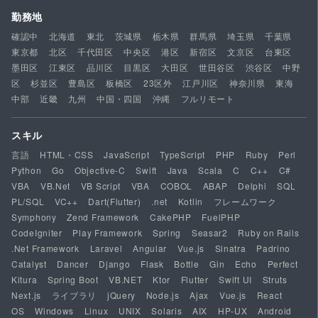
勤務地
確認中
北海道
東北
茨城県
栃木県
群馬県
埼玉県
千葉県
東京都
北区
千代田区
中央区
港区
新宿区
文京区
台東区
墨田区
江東区
品川区
目黒区
大田区
世田谷区
渋谷区
中野
区
杉並区
豊島区
板橋区
23区外
江戸川区
神奈川県
東海
中部
近畿
九州
中国・四国
沖縄
フルリモート
スキル
言語
HTML・CSS
JavaScript
TypeScript
PHP
Ruby
Perl
Python
Go
Objective-C
Swift
Java
Scala
C
C++
C#
VBA
VB.Net
VB Script
VBA
COBOL
ABAP
Delphi
SQL
PL/SQL
VC++
Dart(Flutter)
.net
Kotlin
フレームワーク
Symphony
Zend Framework
CakePHP
FuelPHP
CodeIgniter
Play Framework
Spring
Seasar2
Ruby on Rails
.Net Framework
Laravel
Angular
Vue.js
Sinatra
Padrino
Catalyst
Dancer
Django
Flask
Bottle
Gin
Echo
Perfect
Kitura
Spring Boot
VB.NET
Ktor
Flutter
Swift UI
Struts
Next.js
ライブラリ
jQuery
Node.js
Ajax
Vue.js
React
OS
Windows
Linux
UNIX
Solaris
AIX
HP-UX
Android